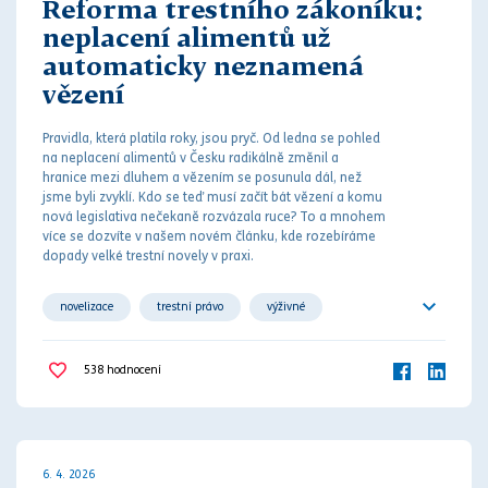
Reforma trestního zákoníku:
neplacení alimentů už
automaticky neznamená
vězení
Pravidla, která platila roky, jsou pryč. Od ledna se pohled
na neplacení
aliment
ů v Česku radikálně změnil a
hranice mezi
dluh
em a vězením se posunula dál, než
jsme byli zvyklí. Kdo se teď musí začít bát vězení a komu
nová legislativa nečekaně rozvázala ruce? To a mnohem
více se dozvíte v našem novém článku, kde rozebíráme
dopady velké
trest
ní novely v praxi.
novelizace
trestní právo
výživné
vyživovací povinnost
538
hodnocení
6. 4. 2026