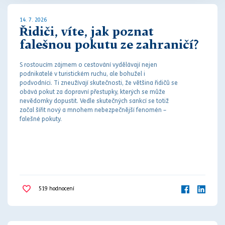
14. 7. 2026
Řidiči, víte, jak poznat
falešnou pokutu ze zahraničí?
S rostoucím zájmem o cestování vydělávají nejen
podnikatelé v turistickém ruchu, ale bohužel i
podvodníci. Ti zneužívají skutečnosti, že většina řidičů se
obává
pokut
za
dopravní přestupky
, kterých se může
nevědomky dopustit. Vedle skutečných sankcí se totiž
začal šířit nový a mnohem nebezpečnější fenomén –
falešné
pokut
y.
519
hodnocení