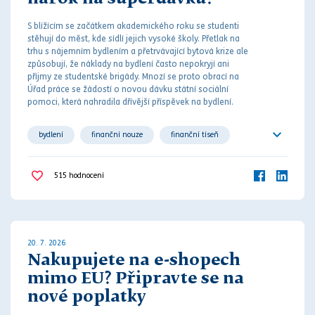
S blížícím se začátkem akademického roku se studenti
stěhují do měst, kde sídlí jejich vysoké školy. Přetlak na
trhu s nájemním bydlením a přetrvávající bytová krize ale
způsobují, že náklady na bydlení často nepokryjí ani
příjmy ze studentské brigády. M
noz
í se proto obrací na
Úřad práce se žádostí o novou dávku státní sociální
pomoci, která nahradila dřívější příspěvek na bydlení.
bydlení
finanční nouze
finanční tíseň
sociální dávka
sociální zabezpečení
515
hodnocení
společné bydlení
student
studium
20. 7. 2026
Nakupujete na e-shopech
mimo EU? Připravte se na
nové poplatky