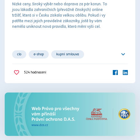
Nízké ceny, široký výběr nebo doprava za pár korun. To
jsou lákadla zahraničních (převážně čínských) online
tržišť, která si v Česku získala velkou oblibu. Pokud i vy
patříte mezi jejich pravidelné zákazníky, jistě by vám
neměla uniknout nová pravidla, která mění výši cel.
clo
e-shop
kupní smlouva
online tržiště
zahraničí
524
hodnocení