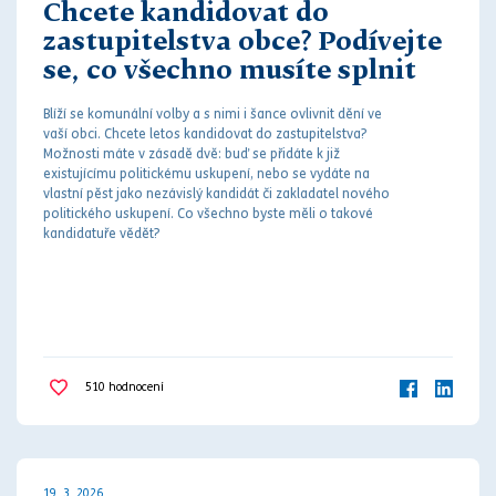
Chcete kandidovat do
zastupitelstva obce? Podívejte
se, co všechno musíte splnit
Blíží se komunální volby a s nimi i šance ovlivnit dění ve
vaší obci. Chcete letos kandidovat do zastupitelstva?
Možnosti máte v zásadě dvě: buď se přidáte k již
existujícímu politickému uskupení, nebo se vydáte na
vlastní pěst jako nezávislý kandidát či zakladatel nového
politického uskupení. Co všechno byste měli o takové
kandidatuře vědět?
510
hodnocení
19. 3. 2026