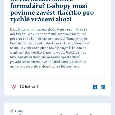
formuláře? E-shopy musí
povinně zavést tlačítko pro
rychlé vrácení zboží
Koupili jste si na internetu zboží, které
nesplnilo vaše
očekávání
, ale e-shop záměrně schovává
formulář
pro vrácení
a komplikuje vám proces? Tomu je konec.
Nová legislativa zavádí radikální novinku – odstoupit od
nákupu a vrátit zboží půjde nově jediným kliknutím na
jasně viditelné tlačítko přímo na webu. Přečtěte si, jak
tato legislativní zbraň pro
ochranu spotřebitelů
převrátí české internetové prostředí naruby a proč z ní
mají provozovatelé e-shopů už teď těžkou hlavu.
521
hodnocení
20. 4. 2026