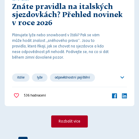
Znáte pravidla na italských
sjezdovkách? Přehled novinek
v roce 2026
Plánujete lyže nebo snowboard v Itálii? Pak se vám
může hodit znalost „sněhového
práv
a“. Jsou to
pravidla, která říkají, jak se chovat na sjezdovce a kdo
nese odpovědnost při
nehodě
. Podívejte se, na co si dát
během zimní dovolené pozor.
itálie
lyže
odpovědnostní pojištění
pokuty
pravidla
výbava
536
hodnocení
Rozbalit více