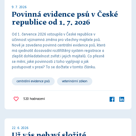
9. 7. 2026
Povinná evidence psů v České
republice od 1. 7. 2026
Od 1. července 2026 vstoupila v České republice v
účinnost významná změna pro všechny majitele psů.
Nově je zavedena povinná centrální evidence psů, která
má sjednotit dosavadní roztříštěný systém registrace a
zlepšit dohledatelnost zvířat i jejich majitelů. Co přesně
se mění, jaké povinnosti z toho vyplývají a jak
postupovat v praxi? To se dočtete v tomto článku.
centrální evidence psů
veterinární zákon
520
hodnocení
22. 6. 2026
Už vás nebaví složité