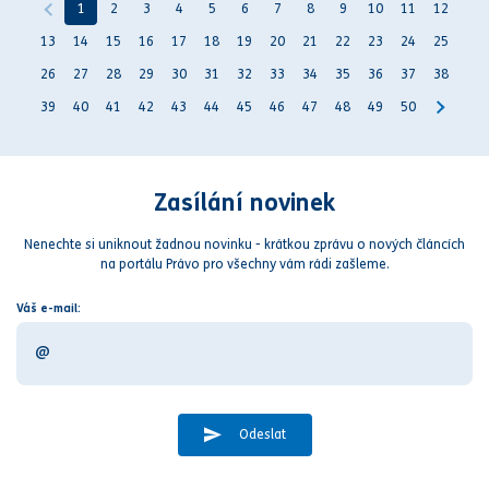
1
2
3
4
5
6
7
8
9
10
11
12
13
14
15
16
17
18
19
20
21
22
23
24
25
26
27
28
29
30
31
32
33
34
35
36
37
38
39
40
41
42
43
44
45
46
47
48
49
50
Zasílání novinek
Nenechte si uniknout žadnou novinku - krátkou zprávu o nových článcích
na portálu Právo pro všechny vám rádi zašleme.
Váš e-mail:
Odeslat