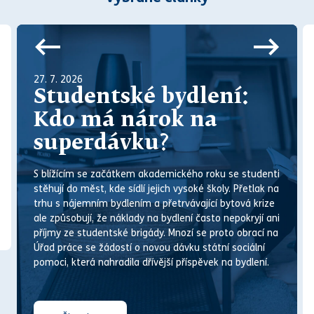
27. 7. 2026
Studentské bydlení:
Kdo má nárok na
superdávku?
S blížícím se začátkem akademického roku se studenti
stěhují do měst, kde sídlí jejich vysoké školy. Přetlak na
trhu s nájemním bydlením a přetrvávající bytová krize
ale způsobují, že náklady na bydlení často nepokryjí ani
příjmy ze studentské brigády. M
noz
í se proto obrací na
Úřad práce se žádostí o novou dávku státní sociální
pomoci, která nahradila dřívější příspěvek na bydlení.