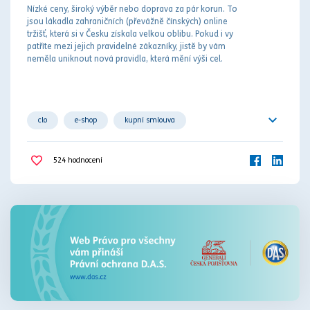
Nízké ceny, široký výběr nebo doprava za pár korun. To
jsou lákadla zahraničních (převážně čínských) online
tržišť, která si v Česku získala velkou oblibu. Pokud i vy
patříte mezi jejich pravidelné zákazníky, jistě by vám
neměla uniknout nová pravidla, která mění výši cel.
clo
e-shop
kupní smlouva
online tržiště
zahraničí
524
hodnocení