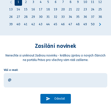
1
2
3
4
5
6
7
8
9
10
11
12
13
14
15
16
17
18
19
20
21
22
23
24
25
26
27
28
29
30
31
32
33
34
35
36
37
38
39
40
41
42
43
44
45
46
47
48
49
50
Zasílání novinek
Nenechte si uniknout žadnou novinku - krátkou zprávu o nových článcích
na portálu Právo pro všechny vám rádi zašleme.
Váš e-mail:
Odeslat