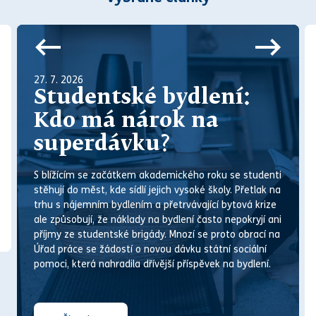
27. 7. 2026
Studentské bydlení:
Kdo má nárok na
superdávku?
S blížícím se začátkem akademického roku se studenti
stěhují do měst, kde sídlí jejich vysoké školy. Přetlak na
trhu s nájemním bydlením a přetrvávající bytová krize
ale způsobují, že náklady na bydlení často nepokryjí ani
příjmy ze studentské brigády. M
noz
í se proto obrací na
Úřad práce se žádostí o novou dávku státní sociální
pomoci, která nahradila dřívější příspěvek na bydlení.