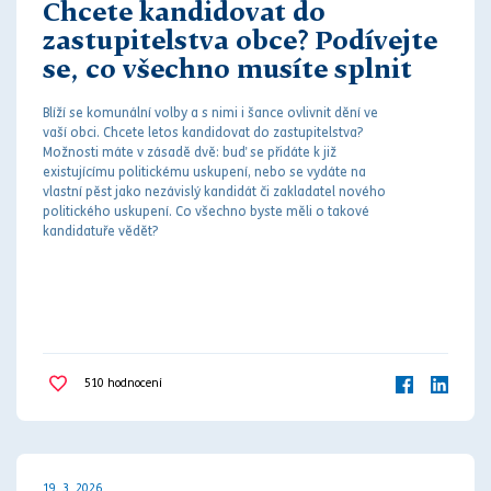
Chcete kandidovat do
zastupitelstva obce? Podívejte
se, co všechno musíte splnit
Blíží se komunální volby a s nimi i šance ovlivnit dění ve
vaší obci. Chcete letos kandidovat do zastupitelstva?
Možnosti máte v zásadě dvě: buď se přidáte k již
existujícímu politickému uskupení, nebo se vydáte na
vlastní pěst jako nezávislý kandidát či zakladatel nového
politického uskupení. Co všechno byste měli o takové
kandidatuře vědět?
510
hodnocení
19. 3. 2026