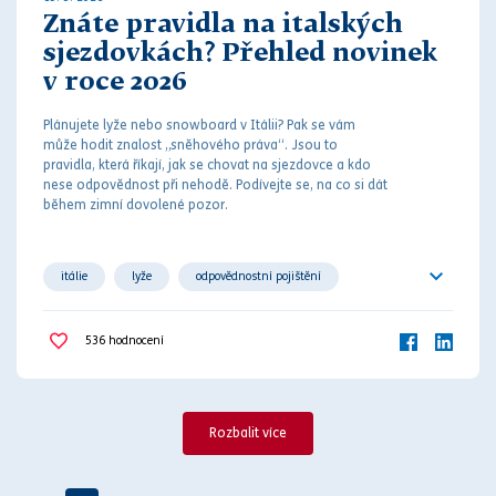
Znáte pravidla na italských
sjezdovkách? Přehled novinek
v roce 2026
Plánujete lyže nebo snowboard v Itálii? Pak se vám
může hodit znalost „sněhového
práv
a“. Jsou to
pravidla, která říkají, jak se chovat na sjezdovce a kdo
nese odpovědnost při
nehodě
. Podívejte se, na co si dát
během zimní dovolené pozor.
itálie
lyže
odpovědnostní pojištění
pokuty
pravidla
výbava
536
hodnocení
Rozbalit více