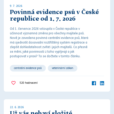
9. 7. 2026
Povinná evidence psů v České
republice od 1. 7. 2026
Od 1. července 2026 vstoupila v České republice v
účinnost významná změna pro všechny majitele psů.
Nově je zavedena povinná centrální evidence psů, která
má sjednotit dosavadní roztříštěný systém registrace a
zlepšit dohledatelnost zvířat i jejich majitelů. Co přesně
se mění, jaké povinnosti z toho vyplývají a jak
postupovat v praxi? To se dočtete v tomto článku.
centrální evidence psů
veterinární zákon
520
hodnocení
22. 6. 2026
Už vás nebaví složité