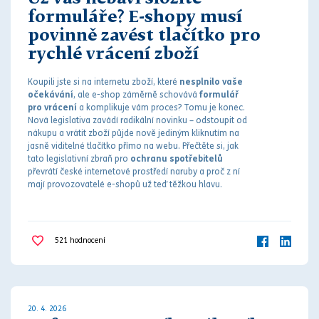
formuláře? E-shopy musí
povinně zavést tlačítko pro
rychlé vrácení zboží
Koupili jste si na internetu zboží, které
nesplnilo vaše
očekávání
, ale e-shop záměrně schovává
formulář
pro vrácení
a komplikuje vám proces? Tomu je konec.
Nová legislativa zavádí radikální novinku – odstoupit od
nákupu a vrátit zboží půjde nově jediným kliknutím na
jasně viditelné tlačítko přímo na webu. Přečtěte si, jak
tato legislativní zbraň pro
ochranu spotřebitelů
převrátí české internetové prostředí naruby a proč z ní
mají provozovatelé e-shopů už teď těžkou hlavu.
521
hodnocení
20. 4. 2026