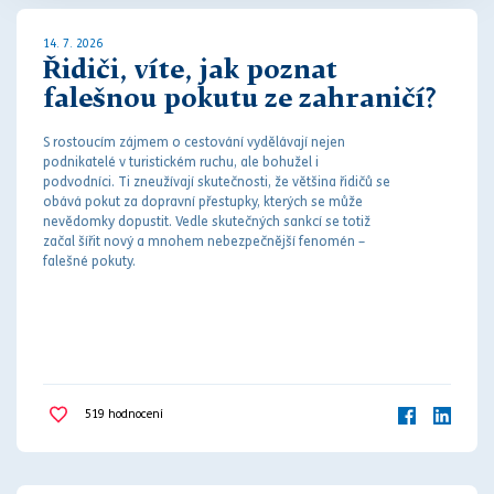
14. 7. 2026
Řidiči, víte, jak poznat
falešnou pokutu ze zahraničí?
S rostoucím zájmem o cestování vydělávají nejen
podnikatelé v turistickém ruchu, ale bohužel i
podvodníci. Ti zneužívají skutečnosti, že většina řidičů se
obává
pokut
za
dopravní přestupky
, kterých se může
nevědomky dopustit. Vedle skutečných sankcí se totiž
začal šířit nový a mnohem nebezpečnější fenomén –
falešné
pokut
y.
519
hodnocení