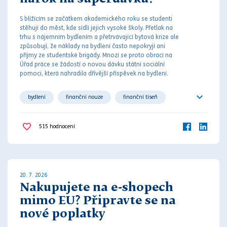
S blížícím se začátkem akademického roku se studenti
stěhují do měst, kde sídlí jejich vysoké školy. Přetlak na
trhu s nájemním bydlením a přetrvávající bytová krize ale
způsobují, že náklady na bydlení často nepokryjí ani
příjmy ze studentské brigády. M
noz
í se proto obrací na
Úřad práce se žádostí o novou dávku státní sociální
pomoci, která nahradila dřívější příspěvek na bydlení.
bydlení
finanční nouze
finanční tíseň
sociální dávka
sociální zabezpečení
515
hodnocení
společné bydlení
student
studium
20. 7. 2026
Nakupujete na e-shopech
mimo EU? Připravte se na
nové poplatky