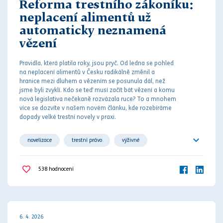
Reforma trestního zákoníku:
neplacení alimentů už
automaticky neznamená
vězení
Pravidla, která platila roky, jsou pryč. Od ledna se pohled
na neplacení
aliment
ů v Česku radikálně změnil a
hranice mezi
dluh
em a vězením se posunula dál, než
jsme byli zvyklí. Kdo se teď musí začít bát vězení a komu
nová legislativa nečekaně rozvázala ruce? To a mnohem
více se dozvíte v našem novém článku, kde rozebíráme
dopady velké
trest
ní novely v praxi.
novelizace
trestní právo
výživné
vyživovací povinnost
538
hodnocení
6. 4. 2026