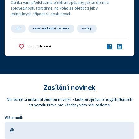
článku vám představíme efektivní způsoby, jak se domoci
spravedlnosti. Poradíme, na koho se obrátit a jak v
jednotlivých případech postupovat.
adr
česká obchodní inspekce
e-shop
evropská unie
internet
jak postupovat
533
hodnocení
kupní smlouva
mimosoudní dohoda
narovnání
neuznaná reklamace
odr
ochrana spotřebitele
práva z vadného plnění
pravidla
reklamace
smluvní spor
spotřebitel
Zasílání novinek
Nenechte si uniknout žadnou novinku - krátkou zprávu o nových článcích
na portálu Právo pro všechny vám rádi zašleme.
Váš e-mail: