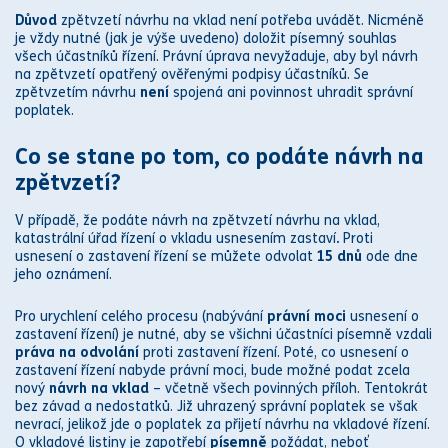
Důvod
zpětvzetí
návrhu na vklad
není potřeba uvádět. Nicméně
je vždy nutné (jak je výše uvedeno) doložit písemný souhlas
všech účastníků řízení.
Práv
ní úprava nevyžaduje, aby byl návrh
na zpětvzetí opatřený ověřenými podpisy účastníků. Se
zpětvzetím návrhu
není
spojená ani povinnost uhradit s
práv
ní
poplatek.
Co se stane po tom, co podáte návrh na
zpětvzetí?
V případě, že podáte návrh na zpětvzetí
návrhu na vklad
,
katastr
ální úřad řízení o vkladu usnesením zastaví
.
Proti
usnesení o zastavení řízení se můžete odvolat
15 dnů
ode dne
jeho oznámení.
Pro urychlení celého procesu (nabývání
právní moc
i
usnesení o
zastavení řízení) je nutné, aby se všichni účastníci písemně vzdali
práv
a na odvolání
proti zastavení řízení. Poté, co usnesení o
zastavení řízení nabyde
právní moc
i, bude možné podat zcela
nový
návrh na vklad
– včetně všech povinných příloh. Tentokrát
bez závad a nedostatků. Již uhrazený s
práv
ní poplatek se však
nevrací, jelikož jde o poplatek za přijetí
návrhu na vklad
ové řízení.
O vkladové listiny je zapotřebí
písemně
požádat, neboť