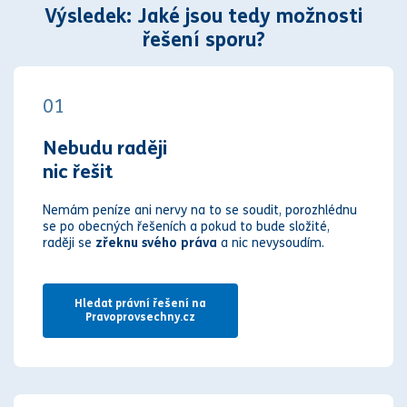
Výsledek: Jaké jsou tedy možnosti
řešení sporu?
01
Nebudu raději
nic řešit
Nemám peníze ani nervy na to se soudit, porozhlédnu
se po obecných řešeních a pokud to bude složité,
raději se
zřeknu svého práva
a nic nevysoudím.
Hledat právní řešení na
Pravoprovsechny.cz