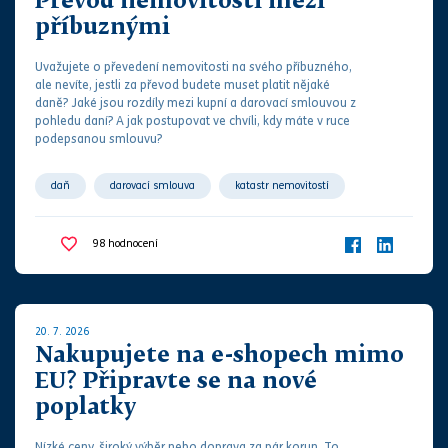
Převod nemovitosti mezi
příbuznými
Uvažujete o převedení nemovitosti na svého příbuzného,
ale nevíte, jestli za převod budete muset platit nějaké
daně? Jaké jsou rozdíly mezi kupní a
darovací smlouvou
z
pohledu daní? A jak postupovat ve chvíli, kdy máte v ruce
podepsanou
smlouvu
?
daň
darovací smlouva
katastr nemovitostí
kupní smlouva
osvobození od daně
98
hodnocení
20. 7. 2026
Nakupujete na e-shopech mimo
EU? Připravte se na nové
poplatky
Nízké ceny, široký výběr nebo doprava za pár korun. To