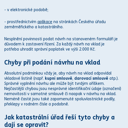
- v elektronické podobě;
- prostřednictvím
aplikace
na stránkách Českého úřadu
zeměměřického a
katastr
álního.
Nesplnění povinnosti podat návrh na stanoveném formuláři je
důvodem k zastavení řízení. Za každý
návrh na vklad
je
potřeba uhradit s
práv
ní poplatek ve výši 2.000 Kč.
Chyby při podání
návrhu na vklad
Absolutní podmínkou vždy je, aby
návrh na vklad
odpovídal
vkladové listině (např.
kupní smlouvě
,
darovací smlouvě
atp.).
S
práv
né vyplnění návrhu ale může být tvrdým oříškem.
Nejčastější chybou jsou nes
práv
né identifikační údaje (označení)
nemovitosti v samotné
smlouvě
či naopak v
návrhu na vklad
.
Neméně časté jsou také zapomenuté spoluvlastnické podíly,
překlepy v rodném čísle a podobně.
Jak
katastr
ální úřad řeší tyto chyby a
dají se opravit?