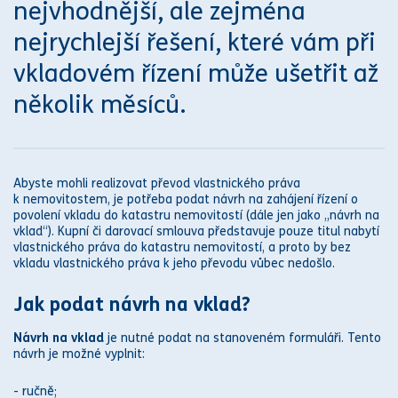
nejvhodnější, ale zejména
nejrychlejší řešení, které vám při
vkladovém řízení může ušetřit až
několik měsíců.
Abyste mohli realizovat převod vlastnického
práv
a
k nemovitostem, je potřeba podat návrh na zahájení řízení o
povolení vkladu do
katastr
u nemovitostí (dále jen jako „
návrh na
vklad
“). Kupní či
darovací smlouva
představuje pouze titul nabytí
vlastnického
práv
a do
katastr
u nemovitostí, a proto by bez
vkladu vlastnického
práv
a k jeho převodu vůbec nedošlo.
Jak podat
návrh na vklad
?
Návrh na vklad
je nutné podat na stanoveném formuláři. Tento
návrh je možné vyplnit:
- ručně;