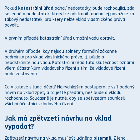
Pokud
katastr
ální úřad
odhalí nedostatky, bude rozhodující, zda
se jedná o nedostatek, který lze odstranit, anebo jej považuje za
takový nedostatek, pro který nelze vklad vlastnického
práv
a
povolit.
V prvním případě
katastr
ální úřad umožní vadu opravit.
V druhém případě, kdy nejsou splněny formální
zákon
né
podmínky pro vklad vlastnického
práv
a, tj. půjde o
neodstranitelnou vadu.
Katastr
ální úřad tuto skutečnost oznámí
všem účastníkům vkladového řízení s tím, že vkladové řízení
bude zastaveno.
Co v takové situaci dělat? Nejrychlejším postupem je vzít podaný
návrh na vklad
zpět
,
a to ještě předtím, než bude o vkladu
rozhodnuto. Současně je nutné, aby se zpětvzetím souhlasili
všichni účastníci vkladového řízení.
Jak má zpětvzetí
návrhu na vklad
vypadat?
Zpětvzetí
návrhu na vklad
musí být učiněno
písemně
. Z jeho