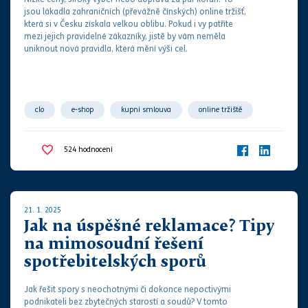
jsou lákadla zahraničních (převážně čínských) online tržišť,
která si v Česku získala velkou oblibu. Pokud i vy patříte
mezi jejich pravidelné zákazníky, jistě by vám neměla
uniknout nová pravidla, která mění výši cel.
clo
e-shop
kupní smlouva
online tržiště
zahraničí
524
hodnocení
21. 1. 2025
Jak na úspěšné reklamace? Tipy
na mimosoudní řešení
spotřebitelských sporů
Jak řešit spory s neochotnými či dokonce nepoctivými
podnikateli bez zbytečných starostí a
soud
ů? V tomto