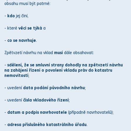
obsahu musí být patrné:
-
kdo
jej činí,
- které
věci se týká
a
-
co se navrhuje
.
Zpětvzetí
návrhu na vklad
musí
dále obsahovat:
-
sdělení, že se
smluv
ní strany dohodly na zpětvzetí návrhu
na zahájení řízení o povolení vkladu
práv
do
katastr
u
nemovitostí
;
- uvedení
data podání původního návrhu
;
- uvedení
čísla vkladového řízení
;
-
datum a podpis navrhovatele
(případně navrhovatelů);
-
adresa příslušného
katastr
álního úřadu
.