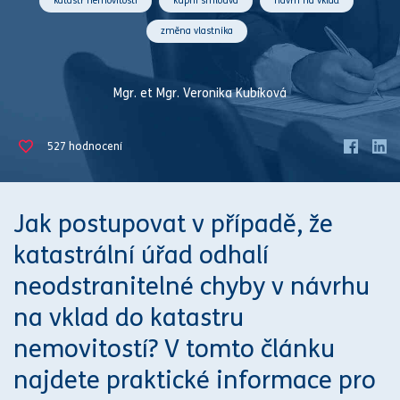
katastr nemovitostí
kupní smlouva
návrh na vklad
změna vlastníka
Mgr. et Mgr. Veronika Kubíková
527
hodnocení
Jak postupovat v případě, že
katastr
ální úřad odhalí
neodstranitelné chyby v
návrhu
na vklad
do
katastr
u
nemovitostí? V tomto článku
najdete praktické informace pro