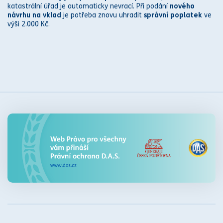
katastr
ální úřad je automaticky nevrací. Při podání
nového
návrhu na vklad
je potřeba znovu uhradit
s
práv
ní poplatek
ve
výši 2.000 Kč.