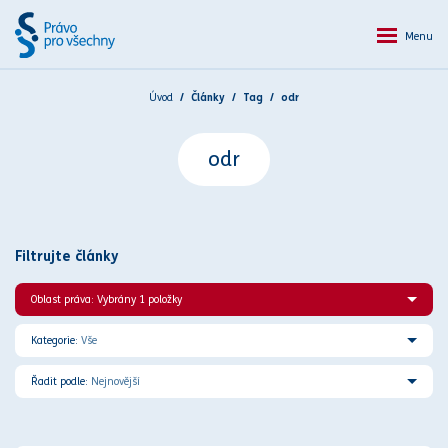
Menu
Úvod
Články
Tag
odr
odr
Filtrujte články
Oblast práva: Vybrány 1 položky
Kategorie:
Vše
Řadit podle:
Nejnovější