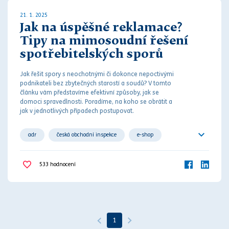
21. 1. 2025
Jak na úspěšné reklamace?
Tipy na mimosoudní řešení
spotřebitelských sporů
Jak řešit spory s neochotnými či dokonce nepoctivými
podnikateli bez zbytečných starostí a
soud
ů? V tomto
článku vám představíme efektivní způsoby, jak se
domoci spravedlnosti. Poradíme, na koho se obrátit a
jak v jednotlivých případech postupovat.
adr
česká obchodní inspekce
e-shop
evropská unie
internet
jak postupovat
533
hodnocení
kupní smlouva
mimosoudní dohoda
narovnání
neuznaná reklamace
odr
ochrana spotřebitele
práva z vadného plnění
1
pravidla
reklamace
smluvní spor