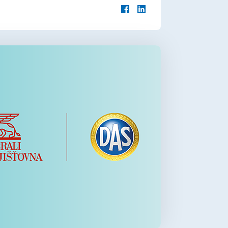
narovnání
neuznaná reklamace
le
práva z vadného plnění
smluvní spor
spotřebitel