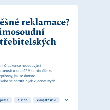
pěšné reklamace?
mimosoudní
třebitelských
ými či dokonce nepoctivými
starostí a
soud
ů? V tomto článku
způsoby, jak se domoci
koho se obrátit a jak v jednotlivých
spekce
e-shop
evropská unie
t
kupní smlouva