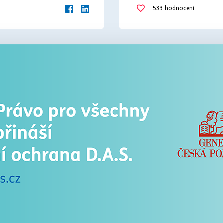
533
hodnocení
mimosoudní dohoda
odr
ochrana spotřebite
pravidla
reklamace