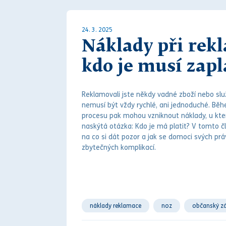
24. 3. 2025
Náklady při rekl
kdo je musí zapl
Reklamovali jste někdy vadné zboží nebo služ
nemusí být vždy rychlé, ani jednoduché. B
procesu pak mohou vzniknout náklady, u kte
naskýtá otázka: Kdo je má platit? V tomto čl
na co si dát pozor a jak se domoci svých
prá
zbytečných komplikací.
náklady reklamace
noz
občanský z
práva z vadného plnění
reklamace
r