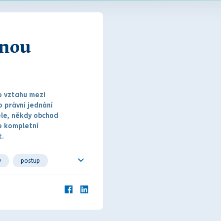
anou
o vztahu mezi
to
práv
ní jednání
ele, někdy obchod
e kompletní
.
y
postup