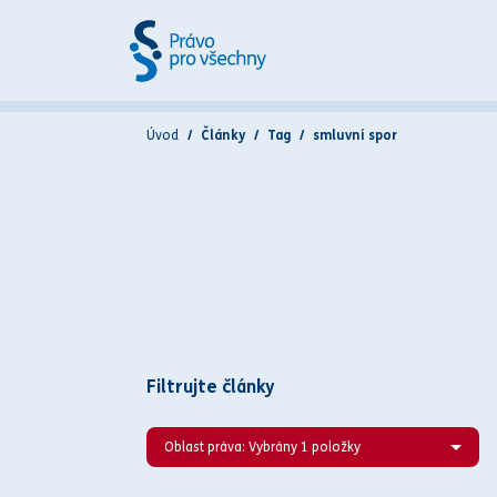
Úvod
Články
Tag
smluvní spor
Filtrujte články
Oblast práva: Vybrány 1 položky