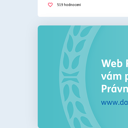
519
hodnocení
reklamace zboží
smluvní spor