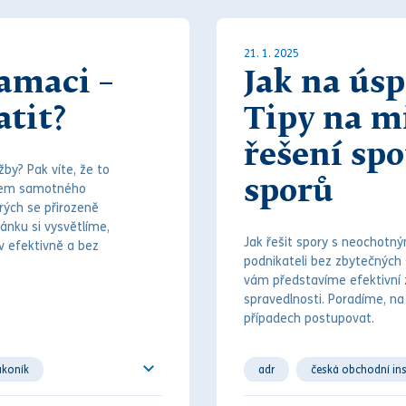
21. 1. 2025
amaci –
Jak na ús
atit?
Tipy na 
řešení spo
by? Pak víte, že to
sporů
ěhem samotného
rých se přirozeně
ánku si vysvětlíme,
Jak řešit spory s neochotn
v
efektivně a bez
podnikateli bez zbytečných 
vám představíme efektivní 
spravedlnosti. Poradíme, na 
případech postupovat.
ákoník
adr
česká obchodní in
eklamace služby
internet
jak postupova