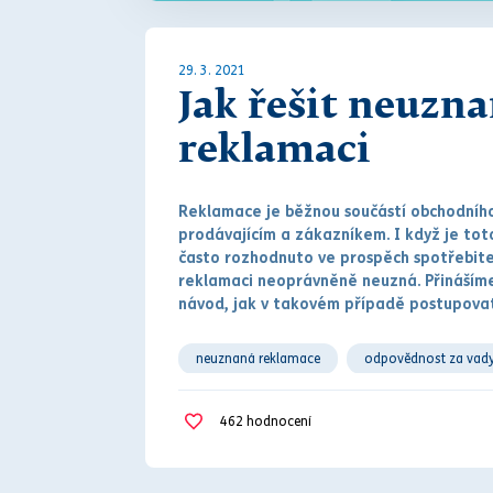
29. 3. 2021
Jak řešit neuzn
reklamaci
Reklamace je běžnou součástí obchodníh
prodávajícím a zákazníkem. I když je to
často rozhodnuto ve prospěch spotřebit
reklamaci neo
práv
něně neuzná. Přináším
návod, jak v takovém případě postupovat
neuznaná reklamace
odpovědnost za vad
seznam znalců
smluvní spor
znalec
462
hodnocení
znalecký posudek