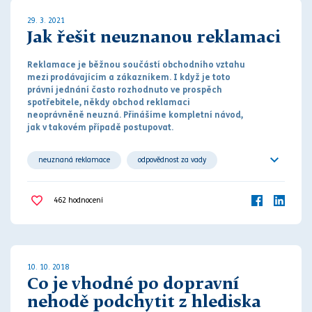
29. 3. 2021
Jak řešit neuznanou reklamaci
Reklamace je běžnou součástí obchodního vztahu
mezi prodávajícím a zákazníkem. I když je toto
práv
ní jednání často rozhodnuto ve prospěch
spotřebitele, někdy obchod reklamaci
neo
práv
něně neuzná. Přinášíme kompletní návod,
jak v takovém případě postupovat.
neuznaná reklamace
odpovědnost za vady
postup
seznam znalců
smluvní spor
462
hodnocení
znalec
znalecký posudek
10. 10. 2018
Co je vhodné po dopravní
nehodě podchytit z hlediska