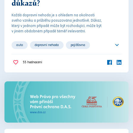
důkazů?
Každá dopravní
nehoda
je s ohledem na okolnosti
svého vzniku a průběhu posuzována jednotlivě. Důkaz,
který v jednom případě může být rozhodující, může být
v jiném obdobném případě téměř irelevantní.
auto
dopravní nehoda
pojišťovna
policie
škoda
vozidlo
55
hodnocení
záznam o dopravní nehodě
znalecký posudek