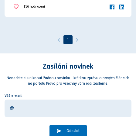
116
hodnocení
vadné plnění
znalecký posudek
1
Zasílání novinek
Nenechte si uniknout žadnou novinku - krátkou zprávu o nových článcích
na portálu Právo pro všechny vám rádi zašleme.
Váš e-mail:
Odeslat