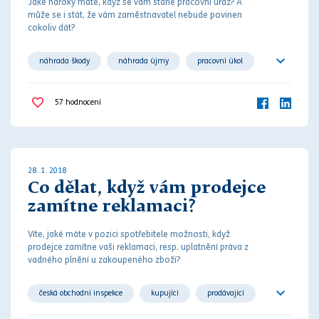
Jaké nároky máte, když se vám stane pracovní úraz? A
může se i stát, že vám zaměstnavatel nebude povinen
cokoliv dát?
náhrada škody
náhrada újmy
pracovní úkol
pracovní úraz
újma na zdraví
zákoník práce
57
hodnocení
zaměstnanec
zaměstnavatel
znalecký posudek
28. 1. 2018
Co dělat, když vám prodejce
zamítne reklamaci?
Víte, jaké máte v pozici spotřebitele možnosti, když
prodejce zamítne vaši reklamaci, resp. uplatnění
práva
z
vadného plnění u zakoupeného zboží?
česká obchodní inspekce
kupující
prodávající
reklamace
soudní řízení
spotřebitel