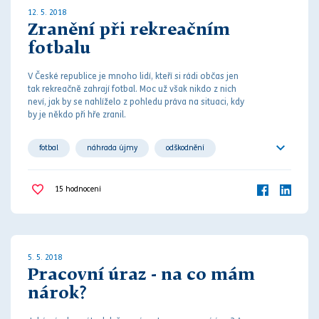
12. 5. 2018
Zranění při rekreačním
fotbalu
V České republice je mnoho lidí, kteří si rádi občas jen
tak rekreačně zahrají fotbal. Moc už však nikdo z nich
neví, jak by se nahlíželo z pohledu
práva
na situaci, kdy
by je někdo při hře zranil.
fotbal
náhrada újmy
odškodnění
pojištění
soud
sport
trestní oznámení
15
hodnocení
úraz
znalecký posudek
zranění
5. 5. 2018
Pracovní úraz - na co mám
nárok?