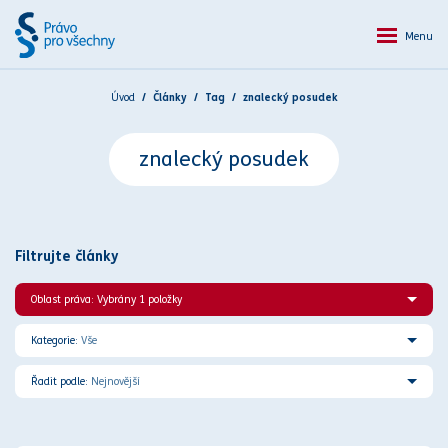
Menu
Úvod
Články
Tag
znalecký posudek
znalecký posudek
Filtrujte články
Oblast práva: Vybrány 1 položky
Kategorie:
Vše
Řadit podle:
Nejnovější