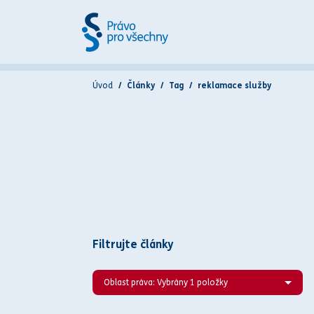
Úvod
Články
Tag
reklamace služby
Filtrujte články
Oblast práva: Vybrány 1 položky