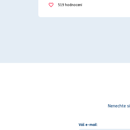
519
hodnocení
reklamace zboží
smluvní spor
Nenechte si
Váš e-mail: