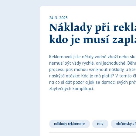
24. 3. 2025
Náklady při rekl
kdo je musí zapl
Reklamovali jste někdy vadné zboží nebo služ
nemusí být vždy rychlé, ani jednoduché. B
procesu pak mohou vzniknout náklady, u kte
naskýtá otázka: Kdo je má platit? V tomto čl
na co si dát pozor a jak se domoci svých
prá
zbytečných komplikací.
náklady reklamace
noz
občanský z
práva z vadného plnění
reklamace
r