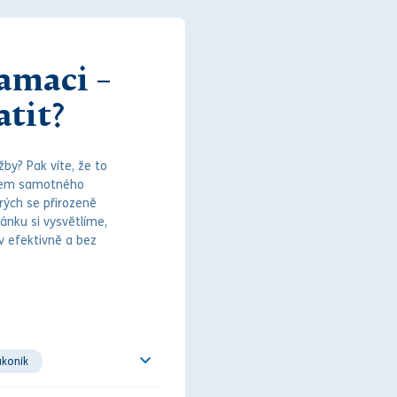
amaci –
atit?
by? Pak víte, že to
ěhem samotného
rých se přirozeně
ánku si vysvětlíme,
v
efektivně a bez
ákoník
eklamace služby