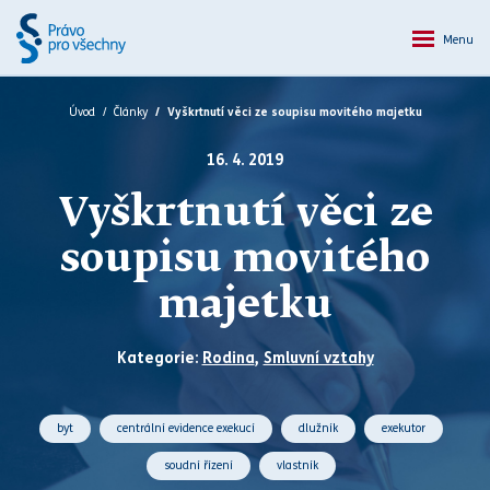
Menu
Úvod
Články
Vyškrtnutí věci ze soupisu movitého majetku
16. 4. 2019
Vyškrtnutí věci ze
soupisu movitého
majetku
Kategorie:
Rodina
,
Smluvní vztahy
byt
centrální evidence exekucí
dlužník
exekutor
soudní řízení
vlastník