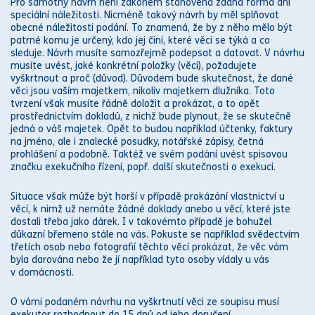
Pro samotný návrh není
zákon
em stanovena žádná forma ani
speciální náležitosti. Nicméně takový návrh by měl splňovat
obecné náležitosti podání. To znamená, že by z něho mělo být
patrné komu je určený, kdo jej činí, které věci se týká a co
sleduje. Návrh musíte samozřejmě podepsat a datovat. V návrhu
musíte uvést, jaké konkrétní položky (věci), požadujete
vyškrtnout a proč (důvod). Důvodem bude skutečnost, že dané
věci jsou vaším majetkem, nikoliv majetkem dlužníka. Toto
tvrzení však musíte řádně doložit a prokázat, a to opět
prostřednictvím dokladů, z nichž bude plynout, že se skutečně
jedná o váš majetek. Opět to budou například účtenky, faktury
na jméno, ale i
znalecké posudky
,
notář
ské zápisy, četná
prohlášení a podobně. Taktéž ve svém podání uvést spisovou
značku exekučního řízení, popř. další skutečnosti o
exekuci
.
Situace však může být horší v případě prokázání vlastnictví u
věcí, k nimž už nemáte žádné doklady anebo u věcí, které jste
dostali třeba jako dárek. I v takovémto případě je bohužel
důkazní břemeno stále na vás. Pokuste se například svědectvím
třetích osob nebo fotografií těchto věcí
prokázat, že věc vám
byla darována nebo že jí například tyto osoby vídaly u vás
v domácnosti.
O vámi podaném návrhu na vyškrtnutí věci ze soupisu musí
exekutor
rozhodnout do 15 dnů od jeho doručení.