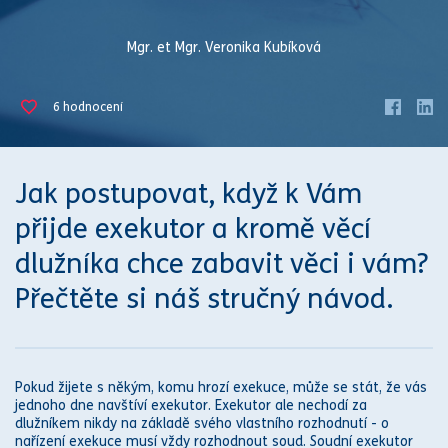
Mgr. et Mgr. Veronika Kubíková
6
hodnocení
Jak postupovat, když k Vám
přijde
exekutor
a kromě věcí
dlužníka chce zabavit věci i vám?
Přečtěte si náš stručný návod.
Pokud žijete s někým, komu hrozí
exekuce
, může se stát, že vás
jednoho dne navštíví
exekutor
.
Exekutor
ale nechodí za
dlužníkem nikdy na základě svého vlastního rozhodnutí - o
nařízení
exekuce
musí vždy rozhodnout
soud
.
Soud
ní
exekutor