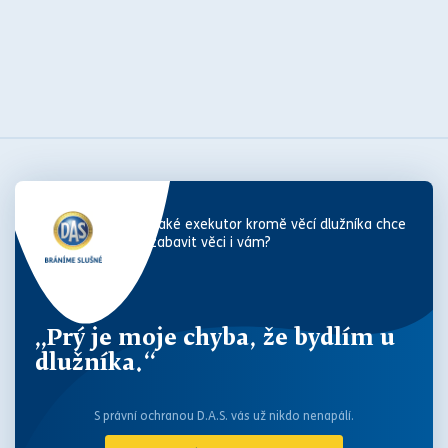
Také exekutor kromě věcí dlužníka chce
zabavit věci i vám?
„Prý je moje chyba, že bydlím u
dlužníka.“
S právní ochranou D.A.S. vás už nikdo nenapálí.