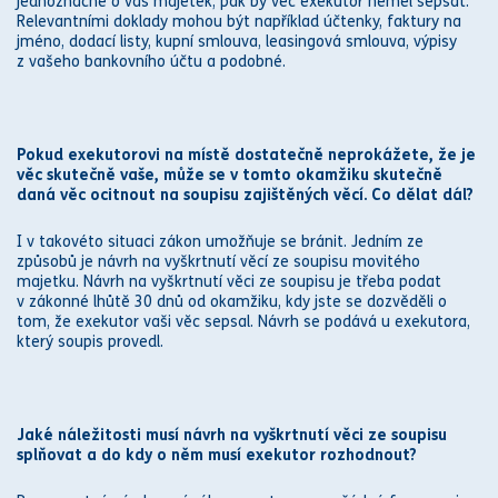
jed
noz
načně o váš majetek, pak by věc
exekutor
neměl sepsat.
Relevantními doklady mohou být například účtenky, faktury na
jméno, dodací listy,
kupní smlouva
, leasingová
smlouva
, výpisy
z vašeho bankovního účtu a podobné.
Pokud
exekutor
ovi na místě dostatečně neprokážete, že je
věc skutečně vaše, může se v tomto okamžiku skutečně
daná věc ocitnout na soupisu zajištěných věcí. Co dělat dál?
I v takovéto situaci
zákon
umožňuje se bránit. Jedním ze
způsobů je návrh na vyškrtnutí věcí ze soupisu movitého
majetku. Návrh na vyškrtnutí věci ze soupisu je třeba podat
v
zákon
né lhůtě 30 dnů od okamžiku, kdy jste se dozvěděli o
tom, že
exekutor
vaši věc sepsal. Návrh se podává u
exekutor
a,
který soupis provedl.
Jaké náležitosti musí návrh na vyškrtnutí věci ze soupisu
splňovat a do kdy o něm musí
exekutor
rozhodnout?