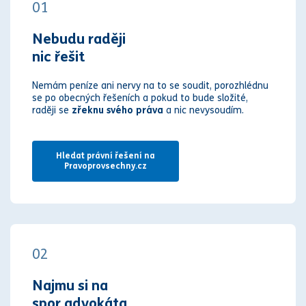
01
Nebudu raději
nic řešit
Nemám peníze ani nervy na to se soudit, porozhlédnu
se po obecných řešeních a pokud to bude složité,
raději se
zřeknu svého práva
a nic nevysoudím.
Hledat právní řešení na
Pravoprovsechny.cz
02
Najmu si na
spor advokáta