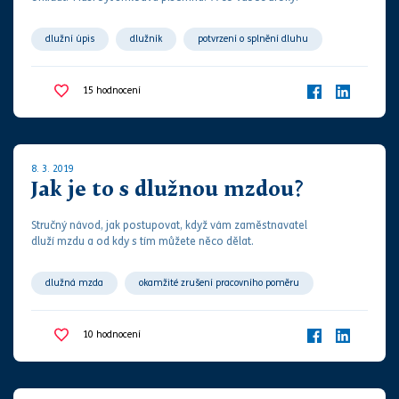
dlužní úpis
dlužník
potvrzení o splnění dluhu
úroky
věřitel
vydlužitel
zápůjčitel
15
hodnocení
zápůjčka
8. 3. 2019
Jak je to s dlužnou mzdou?
Stručný návod, jak postupovat, když vám zaměstnavatel
dluží mzdu a od kdy s tím můžete něco dělat.
dlužná mzda
okamžité zrušení pracovního poměru
splatnost mzdy
termín výplaty mzdy
zaměstnanec
10
hodnocení
zaměstnavatel