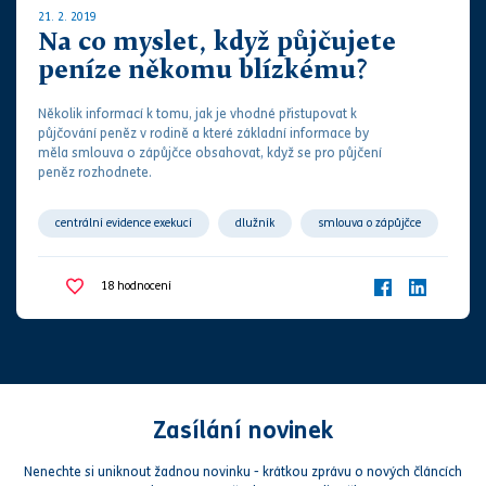
21. 2. 2019
Na co myslet, když půjčujete
peníze někomu blízkému?
Několik informací k tomu, jak je vhodné přistupovat k
půjčování peněz v rodině a které základní informace by
měla
smlouva
o zápůjčce obsahovat, když se pro půjčení
peněz rozhodnete.
centrální evidence exekucí
dlužník
smlouva o zápůjčce
splátkový kalendář
věřitel
vydlužitel
zápůjčitel
18
hodnocení
Zasílání novinek
Nenechte si uniknout žadnou novinku - krátkou zprávu o nových článcích