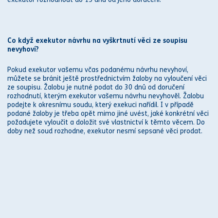
Co když
exekutor
návrhu na vyškrtnutí věci ze soupisu
nevyhoví?
Pokud
exekutor
vašemu včas podanému návrhu nevyhoví,
můžete se bránit ještě prostřednictvím žaloby na vyloučení věci
ze soupisu. Žalobu je nutné podat do 30 dnů od doručení
rozhodnutí, kterým
exekutor
vašemu návrhu nevyhověl. Žalobu
podejte k okresnímu
soud
u, který
exekuci
nařídil. I v případě
podané žaloby je třeba opět mimo jiné uvést, jaké konkrétní věci
požadujete vyloučit a doložit své vlastnictví k těmto věcem. Do
doby než
soud
rozhodne,
exekutor
nesmí sepsané věci prodat.