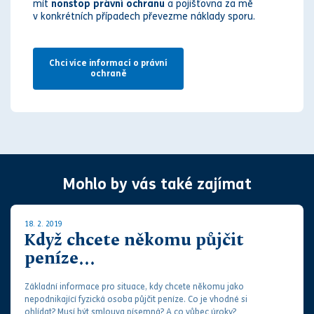
mít
nonstop právní ochranu
a pojišťovna za mě
v konkrétních případech převezme náklady sporu.
Chci více informací o právní
ochraně
Mohlo by vás také zajímat
18. 2. 2019
Když chcete někomu půjčit
peníze...
Základní informace pro situace, kdy chcete někomu jako
nepodnikající fyzická osoba půjčit peníze. Co je vhodné si
ohlídat? Musí být
smlouva
písemná? A co vůbec úroky?