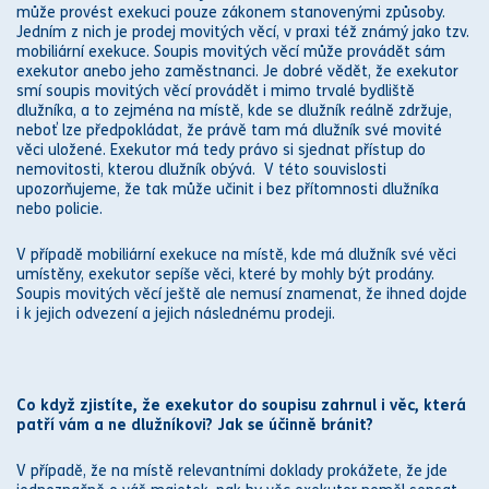
může provést
exekuci
pouze
zákon
em stanovenými způsoby.
Jedním z nich je prodej movitých věcí, v praxi též známý jako tzv.
mobiliární
exekuce
. Soupis movitých věcí může provádět sám
exekutor
anebo jeho zaměstnanci. Je dobré vědět, že
exekutor
smí soupis movitých věcí provádět i mimo
trvalé bydliště
dlužníka, a to zejména na místě, kde se dlužník reálně zdržuje,
neboť lze předpokládat, že
práv
ě tam má dlužník své movité
věci uložené.
Exekutor
má tedy
právo
si sjednat přístup do
nemovitosti, kterou dlužník obývá. V této souvislosti
upozorňujeme, že tak může učinit i bez přítomnosti dlužníka
nebo policie.
V případě mobiliární
exekuce
na místě, kde má dlužník své věci
umístěny,
exekutor
sepíše věci, které by mohly být prodány.
Soupis movitých věcí ještě ale nemusí znamenat, že ihned dojde
i k jejich odvezení a jejich následnému prodeji.
Co když zjistíte, že
exekutor
do soupisu zahrnul i věc, která
patří vám a ne dlužníkovi? Jak se účinně bránit?
V případě, že na místě relevantními doklady prokážete, že jde