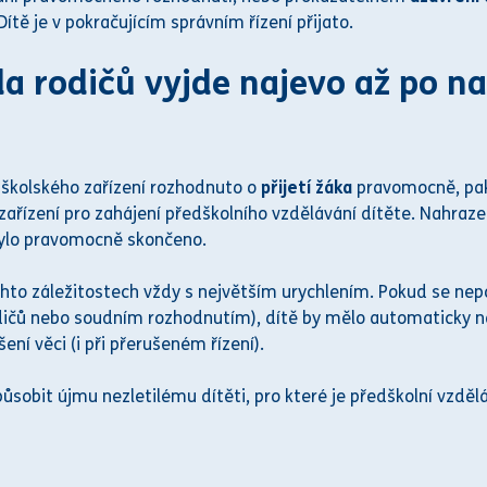
ítě je v pokračujícím
správním řízení
přijato.
da rodičů vyjde najevo až po
na
školského zařízení rozhodnuto o
přijetí žáka
pravomocně, pak
 zařízení pro zahájení předškolního vzdělávání dítěte. Nahraz
ylo pravomocně skončeno.
hto záležitostech vždy s největším urychlením. Pokud se nepo
odičů nebo
soud
ním rozhodnutím), dítě by mělo automaticky na
ení věci (i při přerušeném řízení).
sobit újmu nezletilému dítěti, pro které je předškolní vzděl