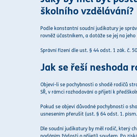
školního vzdělávání?
Podle konstantní
soud
ní
judikatur
y je s
práv
rovněž účastníkem, a dotáže se jej na jeho 
Správní řízení
dle ust. § 44 odst. 1 zák. č. 5
Jak se řeší neshoda 
Objeví-li se pochybnosti o shodě rodičů str
SŘ, v rámci rozhodování o přijetí
k předškol
Pokud se objeví důvodné pochybnosti
o sho
usnesením
přerušit (ust. § 64 odst. 1. pís
Dle
soud
ní
judikatur
y by měl rodič, který c
podáním žádosti o přijetí)
soud
em. Po zís