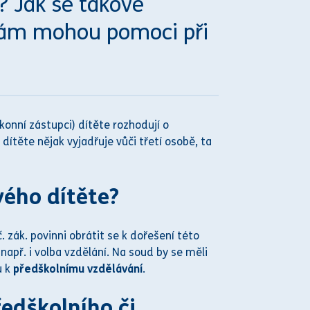
? Jak se takové
 vám mohou pomoci při
kon
ní zástupci) dítěte rozhodují o
ějak vyj​​​​​adřuje v​​​​​​​ůči třetí osobě, ta
vého dítěte?
 zák. povinni obrátit se k dořešení této
 např. i volba vzdělání. Na
soud
by se měli
u k
předškolnímu vzdělávání
.
ředškolního či