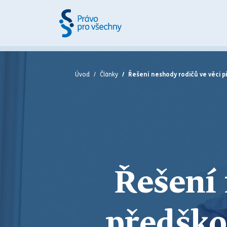
Úvod
Články
Řešení neshody rodičů ve věci p
Řešení 
předško