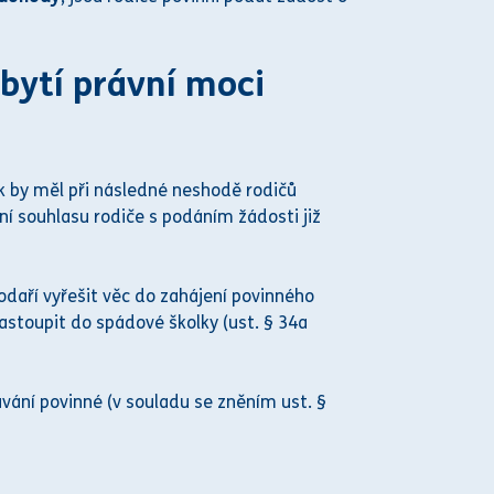
bytí právní moci
 by měl při následné neshodě rodičů
ení souhlasu rodiče s podáním žádosti již
daří vyřešit věc do zahájení povinného
stoupit do spádové školky (ust. § 34a
ávání povinné (v souladu se zněním ust. §