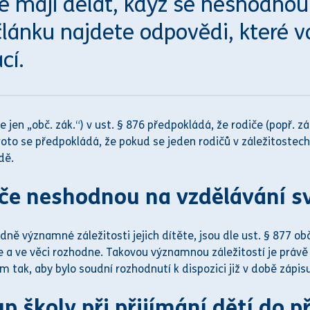
e mají dělat, když se neshodnou
 článku najdete odpovědi, které
cí.
e jen „obč. zák.“) v ust. § 876 předpokládá, že rodiče (popř.
zá
 předpokládá, že pokud se jeden rodičů v záležitostech ​​​​​dítěte n
dě.
diče neshodnou na vzdělávání s
ně významné záležitosti jejich dítěte, jsou dle ust. § 877 obč.
te a ve věci rozhodne. Takovou významnou záležitostí je
práv
ě
em tak, aby bylo
soud
ní rozhodnutí k dispozici již v době zápis
p školy při přijímání dětí do p