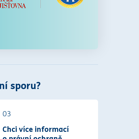
ní sporu?
03
Chci více informací
o právní ochraně