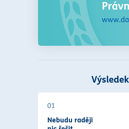
Výsledek
01
Nebudu raději
nic řešit