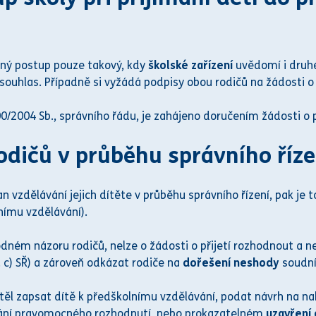
ný postup pouze takový, kdy
školské zařízení
uvědomí i druhéh
souhlas. Případně si vyžádá podpisy obou rodičů na žádosti o 
00/2004 Sb.,
správního řádu
, je zahájeno doručením žádosti o 
rodičů v průběhu
správního říze
an vzdělávání jejich dítěte v průběhu
správního řízení
, pak je 
nímu vzdělávání).
dném názoru rodičů, nelze o žádosti o přijetí rozhodnout a n
m. c) SŘ) a zároveň odkázat rodiče na
dořešení neshody
soud
n
htěl zapsat dítě k předškolnímu vzdělávání, podat návrh na n
kání pravomocného rozhodnutí, nebo prokazatelném
uzavření