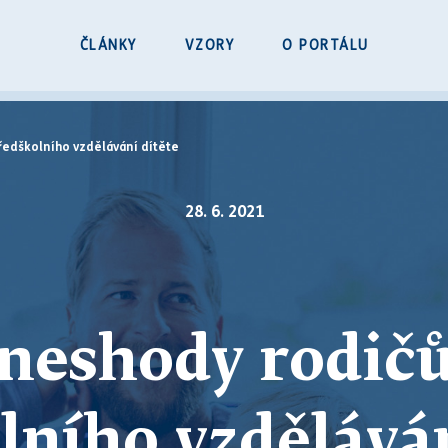
ČLÁNKY
VZORY
O PORTÁLU
ředškolního vzdělávání dítěte
28. 6. 2021
neshody rodičů
lního vzděláván