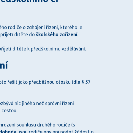
o rodiče o zahájení řízení, kterého je
přijetí dítěte do
školského zařízení
.
přijetí dítěte k předškolnímu vzdělávání.
ní
toto řešit jako předběžnou otázku (dle § 57
ezbývá nic jiného než
správní řízení
í cestou.
ahrazení souhlasu druhého rodiče (s
 dohody
, jsou rodiče povinni podat žádost o