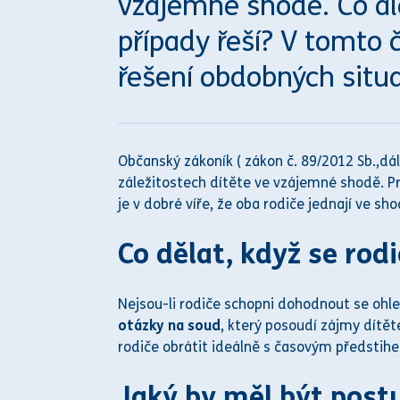
vzájemné shodě. Co al
případy řeší? V tomto
řešení obdobných situa
Občanský zákoník
(
zákon
č. 89/2012 Sb.,dál
záležitostech dítěte ve vzájemné shodě. Proto se
je v
dobré víře, že oba rodiče jednají ve sho
Co dělat, když se ro
Nejsou-li rodiče schopni dohodnout se ohled
otázky na
soud
, který po
soud
í zájmy dítě
rodiče obrátit ideálně s časovým předstih
Jaký by měl být postu