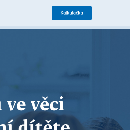
Kalkulačka
 ve věci
í dítěte