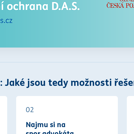
: Jaké jsou tedy možnosti řeše
02
Najmu si na
spor advokáta