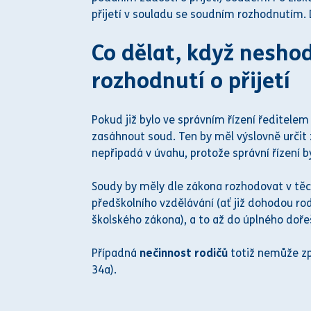
přijetí v souladu se
soud
ním rozhodnutím. D
Co dělat, když nesho
rozhodnutí
o přijetí
Pokud již bylo ve
správním řízení
ředitelem 
zasáhnout
soud
. Ten by měl výslovně určit
nepřipadá v úvahu, protože
správní řízení
b
Soud
y by měly dle
zákon
a rozhodovat v těc
předškolního vzdělávání (ať již dohodou r
školského zákona
), a to až do úplného dořeš
Případná
nečinnost rodičů
totiž nemůže způ
34a).