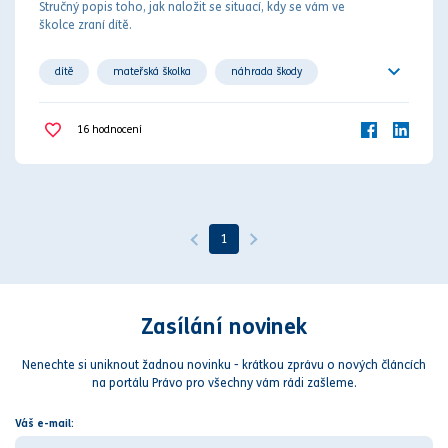
Stručný popis toho, jak naložit se situací, kdy se vám ve
školce zraní dítě.
dítě
mateřská školka
náhrada škody
náhrada újmy
odpovědnost
soudní řízení
16
hodnocení
1
Zasílání novinek
Nenechte si uniknout žadnou novinku - krátkou zprávu o nových článcích
na portálu Právo pro všechny vám rádi zašleme.
Váš e-mail: