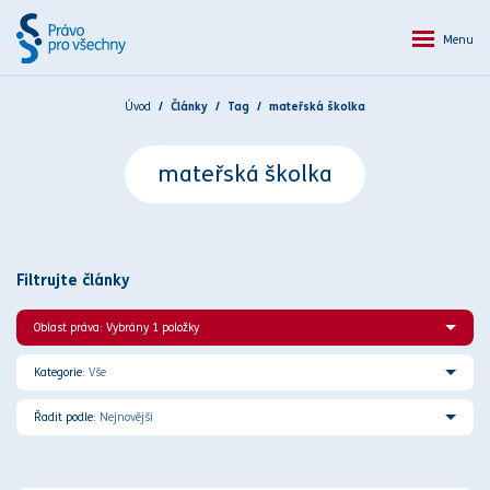
Menu
Úvod
Články
Tag
mateřská školka
mateřská školka
Filtrujte články
Oblast práva: Vybrány 1 položky
Kategorie:
Vše
Řadit podle:
Nejnovější