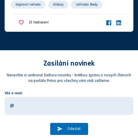
dopravní nehoda
důkazy
náhrada škody
náhrada újmy
pojišťovna
poškozený
25
hodnocení
srážka se zvířetem
viník
zvíře
Zasílání novinek
Nenechte si uniknout žadnou novinku - krátkou zprávu o nových článcích
na portálu Právo pro všechny vám rádi zašleme.
Váš e-mail:
Odeslat