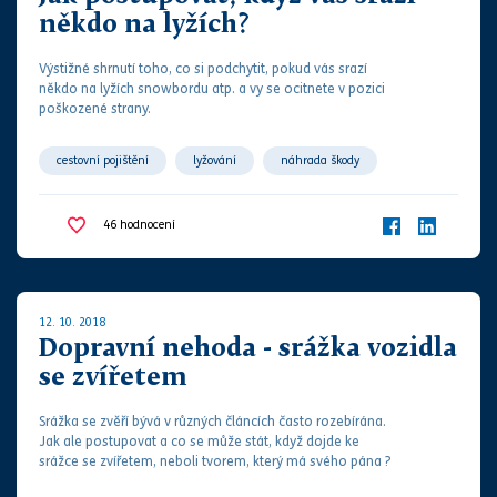
někdo na lyžích?
Výstižné shrnutí toho, co si podchytit, pokud vás srazí
někdo na lyžích snowbordu atp. a vy se ocitnete v pozici
poškozené strany.
cestovní pojištění
lyžování
náhrada škody
náhrada újmy
pojišťovna
poškozený
46
hodnocení
12. 10. 2018
Dopravní nehoda - srážka vozidla
se zvířetem
Srážka se zvěří bývá v různých článcích často rozebírána.
Jak ale postupovat a co se může stát, když dojde ke
srážce se zvířetem, neboli tvorem, který má svého pána ?