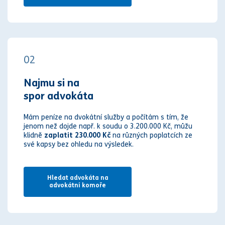
02
Najmu si na
spor advokáta
Mám peníze na dvokátní služby a počítám s tím, že
jenom než dojde např. k soudu o 3.200.000 Kč, můžu
klidně
zaplatit 230.000 Kč
na různých poplatcích ze
své kapsy bez ohledu na výsledek.
Hledat advokáta na
advokátní komoře