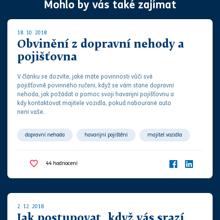
Mohlo by vás také zajímat
18. 10. 2018
Obvinění z dopravní nehody a
pojišťovna
V článku se dozvíte, jaké máte povinnosti vůči své
pojišťovně povinného ručení, když se vám stane dopravní
nehoda
, jak požádat o pomoc svoji havarijní pojišťovnu a
kdy kontaktovat majitele vozidla, pokud nabourané auto
není vaše.
dopravní nehoda
havarijní pojištění
majitel vozidla
náhrada škody
náhrada újmy
pojištění
44
hodnocení
pojišťovna
poškozený
povinné ručení
soudní řízení
2. 12. 2018
Jak postupovat, když vás srazí