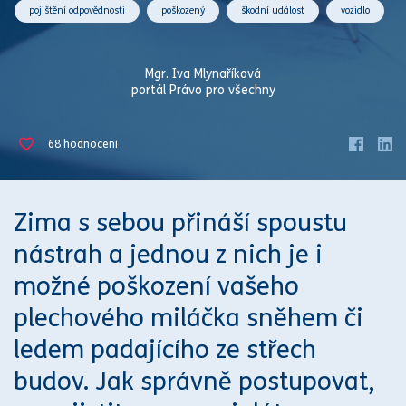
pojištění odpovědnosti
poškozený
škodní událost
vozidlo
Mgr. Iva Mlynaříková
portál Právo pro všechny
68
hodnocení
Zima s sebou přináší spoustu
nástrah a jednou z nich je i
možné poškození vašeho
plechového miláčka sněhem či
ledem padajícího ze střech
budov. Jak s
práv
ně postupovat,