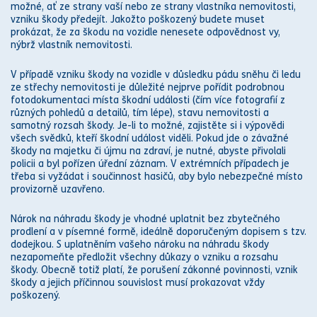
možné, ať ze strany vaší nebo ze strany vlastníka nemovitosti,
vzniku škody předejít. Jakožto poškozený budete muset
prokázat, že za škodu na vozidle nenesete odpovědnost vy,
nýbrž vlastník nemovitosti.
V případě vzniku škody na vozidle v důsledku pádu sněhu či ledu
ze střechy nemovitosti je důležité nejprve pořídit podrobnou
fotodokumentaci místa škodní události (čím více fotografií z
různých pohledů a detailů, tím lépe), stavu nemovitosti a
samotný rozsah škody. Je-li to možné, zajistěte si i
výpovědi
všech svědků, kteří škodní událost viděli. Pokud jde o závažné
škody na majetku či újmu na zdraví, je nutné, abyste přivolali
policii a byl pořízen úřední záznam. V extrémních případech je
třeba si vyžádat i součinnost hasičů, aby bylo nebezpečné místo
provizorně uzavřeno.
Nárok na
náhradu škody
je vhodné uplatnit bez zbytečného
prodlení a v písemné formě, ideálně doporučeným dopisem s tzv.
dodejkou. S uplatněním vašeho nároku na
náhradu škody
nezapomeňte předložit všechny důkazy o vzniku a rozsahu
škody. Obecně totiž platí, že porušení
zákon
né povinnosti, vznik
škody a jejich příčinnou souvislost musí prokazovat vždy
poškozený.