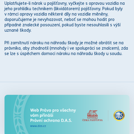
Uplatňujete-li nárok u pojišťovny, vyčkejte s opravou vozidla na
jeho prohlídku technikem (likvidátorem) pojišťovny. Pokud byly
v rámci opravy vozidla některé díly na vozidle měněny,
doporučujeme je nevyhazovat, neboť se mohou hodit pro
případné znalecké posouzení, pokud byste nesouhlasili s výší
uznané škody.
Při zamítnutí nároku na
náhradu škody
je možné obrátit se na
právník
a, aby zhodnotil (mnohdy i ve spolupráci se znalcem), zda
se lze s úspěchem domoci nároku na
náhradu škody
u
soud
u.