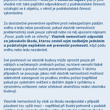
vhodné mít také
pojištění odpovědnosti
z podnikatelské činnosti
vztahující se k objektu, v němž je podnikatelská činnost
vykonávána.
Za dostatečné preventivní opatření proti nebezpečným pádům
sněhu a ledu nelze považovat, pokud vlastník nemovitosti
problematický úsek pouze zahradí nebo na něj upozorní nápisem
„Pozor, padá sníh ze střechy“.
Vlastník nemovitosti odpovídá
za jakoukoliv škodu, kterou zavinil svým nedbalým jednáním
a podstatným neplněním své prevenční povinnosti
, když pádu
sněhu nebo ledu nezabránil.
Své povinnosti se vlastník budovy může zprostit pouze při
náhlých a nečekaných změnách počasí, na které nemohl řádně
zareagovat a provést nutná preventivní opatření. V těchto
případech se posuzuje, jakou měl vlastník nemovitosti možnost
adekvátně zareagovat na prudkou změnu počasí (například
pokud po vydatném sněžení s deštěm dojde k rychlému a
výraznému ochlazení, nelze očekávat okamžitou reakci vlastníka
budovy).
Vlastník nemovitosti by však za škodu neodpovídal v případě
působení tzv. vyšší moci – například při živelní pohromě v podobě