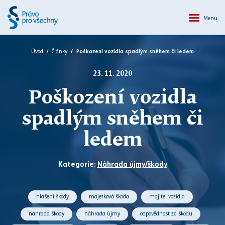
Menu
Úvod
Články
Poškození vozidla spadlým sněhem či ledem
23. 11. 2020
Poškození vozidla
spadlým sněhem či
ledem
Kategorie:
Náhrada újmy/škody
hlášení škody
majetková škoda
majitel vozidla
náhrada škody
náhrada újmy
odpovědnost za škodu