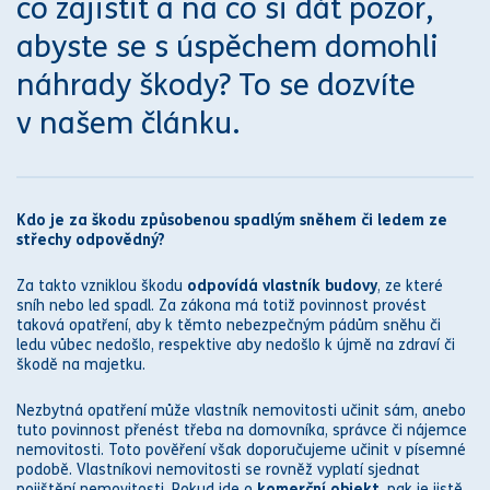
co zajistit a na co si dát pozor,
abyste se s úspěchem domohli
náhrady škody
? To se dozvíte
v našem článku.
Kdo je za škodu způsobenou spadlým sněhem či ledem ze
střechy odpovědný?
Za takto vzniklou škodu
odpovídá vlastník budovy
, ze které
sníh nebo led spadl. Za
zákon
a má totiž povinnost provést
taková opatření, aby k těmto nebezpečným pádům sněhu či
ledu vůbec nedošlo, respektive aby nedošlo k újmě na zdraví či
škodě na majetku.
Nezbytná opatření může vlastník nemovitosti učinit sám, anebo
tuto povinnost přenést třeba na domovníka, s
práv
ce či nájemce
nemovitosti. Toto pověření však doporučujeme učinit v písemné
podobě.
Vlastníkovi nemovitosti se rovněž vyplatí sjednat
pojištění nemovitosti. Pokud jde o
komerční objekt
, pak je jistě