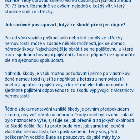
vichřice, te
dy opravdu silného vichru
dosahující rychlosti zhruba
70-75 km/h. Rozhodně se ovšem nejedná o každý vítr, který
sfoukne sníh ze střechy.
Jak s
práv
ně postupovat, když ke škodě přeci jen dojde?
Pokud vám vozidlo poškodí sníh nebo led spadlý ze střechy
nemovitosti, máte v zásadě několik možností, jak se domoci
náhrady škody
. Nejschůdnější je obrátit se na pojišťovnu, u které
máte sjednáno havarijní pojištění
(v tomto případě nezapomeňte
ale na sjednanou spoluúčast).
Náhradu škody
je však možno požadovat i přímo po vlastníkovi
dané nemovitosti (zjistíte například z
katastr
u nemovitostí),
anebo ji uplatnit u pojišťovny, u které má vlastník nemovitosti
sjednané
pojištění odpovědnosti za škodu
vyplývající z vlastnictví
nemovitosti.
Řádné zdokumentování vzniklé škody je prvním předpokladem
k tomu, aby váš nárok na
náhradu škody
mohl být uznán. Jak už
bylo naznačeno výše, zjišťuje se, jak přesně a za jakých okolností
ke škodě došlo. Roli tu proto bude hrát jak samotné jednání
vlastníka nemovitosti, tak i poškozeného, tedy vás, před
poškozením vozidla. Bude se posuzovat, do jaké míry bylo