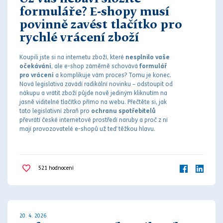
formuláře? E-shopy musí
povinně zavést tlačítko pro
rychlé vrácení zboží
Koupili jste si na internetu zboží, které
nesplnilo vaše
očekávání
, ale e-shop záměrně schovává
formulář
pro vrácení
a komplikuje vám proces? Tomu je konec.
Nová legislativa zavádí radikální novinku – odstoupit od
nákupu a vrátit zboží půjde nově jediným kliknutím na
jasně viditelné tlačítko přímo na webu. Přečtěte si, jak
tato legislativní zbraň pro
ochranu spotřebitelů
převrátí české internetové prostředí naruby a proč z ní
mají provozovatelé e-shopů už teď těžkou hlavu.
521
hodnocení
20. 4. 2026