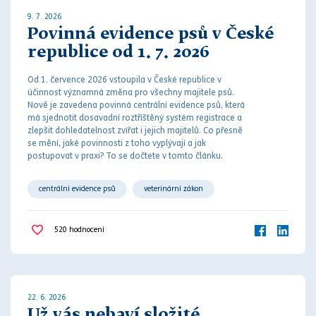
9. 7. 2026
Povinná evidence psů v České
republice od 1. 7. 2026
Od 1. července 2026 vstoupila v České republice v
účinnost významná změna pro všechny majitele psů.
Nově je zavedena povinná centrální evidence psů, která
má sjednotit dosavadní roztříštěný systém registrace a
zlepšit dohledatelnost zvířat i jejich majitelů. Co přesně
se mění, jaké povinnosti z toho vyplývají a jak
postupovat v praxi? To se dočtete v tomto článku.
centrální evidence psů
veterinární zákon
520
hodnocení
22. 6. 2026
Už vás nebaví složité