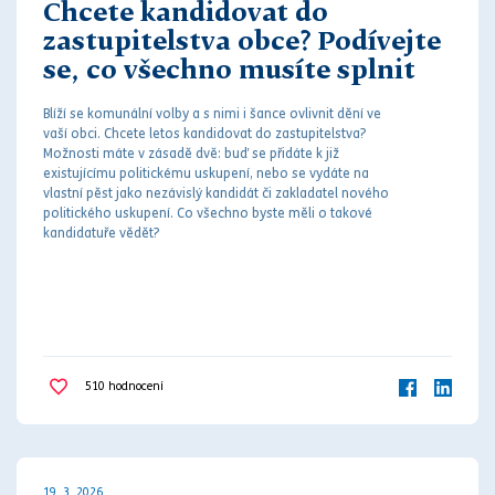
Chcete kandidovat do
zastupitelstva obce? Podívejte
se, co všechno musíte splnit
Blíží se komunální volby a s nimi i šance ovlivnit dění ve
vaší obci. Chcete letos kandidovat do zastupitelstva?
Možnosti máte v zásadě dvě: buď se přidáte k již
existujícímu politickému uskupení, nebo se vydáte na
vlastní pěst jako nezávislý kandidát či zakladatel nového
politického uskupení. Co všechno byste měli o takové
kandidatuře vědět?
510
hodnocení
19. 3. 2026