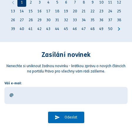
1
2
3
4
5
6
7
8
9
10
11
12
13
14
15
16
17
18
19
20
21
22
23
24
25
26
27
28
29
30
31
32
33
34
35
36
37
38
39
40
41
42
43
44
45
46
47
48
49
50
Zasílání novinek
Nenechte si uniknout žadnou novinku - krátkou zprávu o nových článcích
na portálu Právo pro všechny vám rádi zašleme.
Váš e-mail:
Odeslat