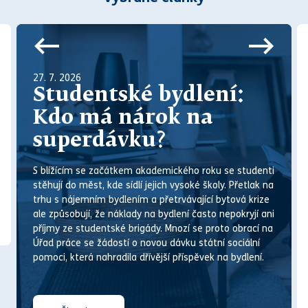
27. 7. 2026
Studentské bydlení:
Kdo má nárok na
superdávku?
S blížícím se začátkem akademického roku se studenti
stěhují do měst, kde sídlí jejich vysoké školy. Přetlak na
trhu s nájemním bydlením a přetrvávající bytová krize
ale způsobují, že náklady na bydlení často nepokryjí ani
příjmy ze studentské brigády. M
noz
í se proto obrací na
Úřad práce se žádostí o novou dávku státní sociální
pomoci, která nahradila dřívější příspěvek na bydlení.