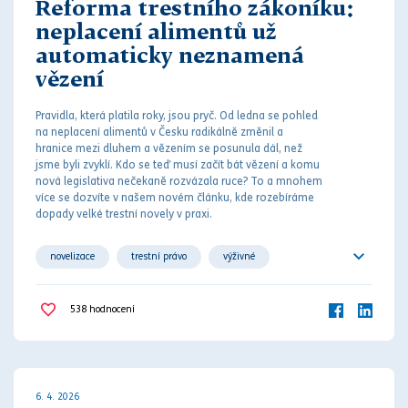
Reforma trestního zákoníku:
neplacení alimentů už
automaticky neznamená
vězení
Pravidla, která platila roky, jsou pryč. Od ledna se pohled
na neplacení
aliment
ů v Česku radikálně změnil a
hranice mezi
dluh
em a vězením se posunula dál, než
jsme byli zvyklí. Kdo se teď musí začít bát vězení a komu
nová legislativa nečekaně rozvázala ruce? To a mnohem
více se dozvíte v našem novém článku, kde rozebíráme
dopady velké
trest
ní novely v praxi.
novelizace
trestní právo
výživné
vyživovací povinnost
538
hodnocení
6. 4. 2026