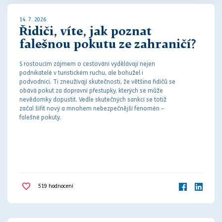
14. 7. 2026
Řidiči, víte, jak poznat
falešnou pokutu ze zahraničí?
S rostoucím zájmem o cestování vydělávají nejen
podnikatelé v turistickém ruchu, ale bohužel i
podvodníci. Ti zneužívají skutečnosti, že většina řidičů se
obává
pokut
za
dopravní přestupky
, kterých se může
nevědomky dopustit. Vedle skutečných sankcí se totiž
začal šířit nový a mnohem nebezpečnější fenomén –
falešné
pokut
y.
519
hodnocení