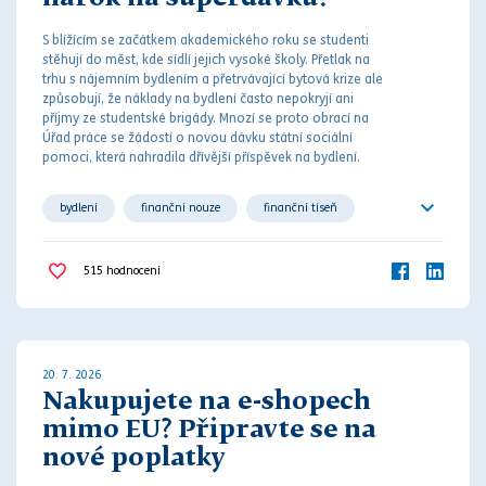
S blížícím se začátkem akademického roku se studenti
stěhují do měst, kde sídlí jejich vysoké školy. Přetlak na
trhu s nájemním bydlením a přetrvávající bytová krize ale
způsobují, že náklady na bydlení často nepokryjí ani
příjmy ze studentské brigády. M
noz
í se proto obrací na
Úřad práce se žádostí o novou dávku státní sociální
pomoci, která nahradila dřívější příspěvek na bydlení.
bydlení
finanční nouze
finanční tíseň
sociální dávka
sociální zabezpečení
515
hodnocení
společné bydlení
student
studium
20. 7. 2026
Nakupujete na e-shopech
mimo EU? Připravte se na
nové poplatky