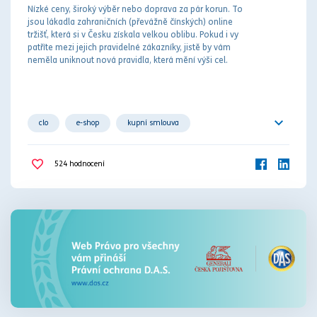
Nízké ceny, široký výběr nebo doprava za pár korun. To
jsou lákadla zahraničních (převážně čínských) online
tržišť, která si v Česku získala velkou oblibu. Pokud i vy
patříte mezi jejich pravidelné zákazníky, jistě by vám
neměla uniknout nová pravidla, která mění výši cel.
clo
e-shop
kupní smlouva
online tržiště
zahraničí
524
hodnocení