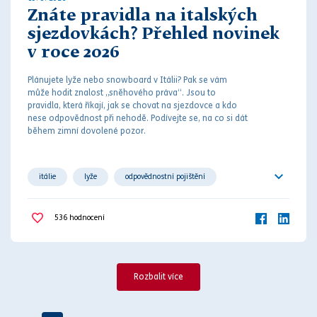
Znáte pravidla na italských
sjezdovkách? Přehled novinek
v roce 2026
Plánujete lyže nebo snowboard v Itálii? Pak se vám
může hodit znalost „sněhového
práv
a“. Jsou to
pravidla, která říkají, jak se chovat na sjezdovce a kdo
nese odpovědnost při
nehodě
. Podívejte se, na co si dát
během zimní dovolené pozor.
itálie
lyže
odpovědnostní pojištění
pokuty
pravidla
výbava
536
hodnocení
Rozbalit více