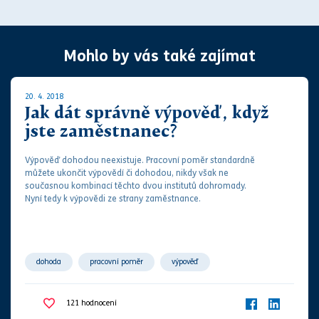
Mohlo by vás také zajímat
20. 4. 2018
Jak dát správně výpověď, když
jste zaměstnanec?
Výpověď
dohodou neexistuje.
Pracovní poměr
standardně
můžete ukončit
výpovědí
či dohodou, nikdy však ne
současnou kombinací těchto dvou institutů dohromady.
Nyní tedy k
výpovědi ze strany zaměstnance
.
dohoda
pracovní poměr
výpověď
výpověď dohodou
výpovědní doba
zaměstanavatel
121
hodnocení
zaměstnanec