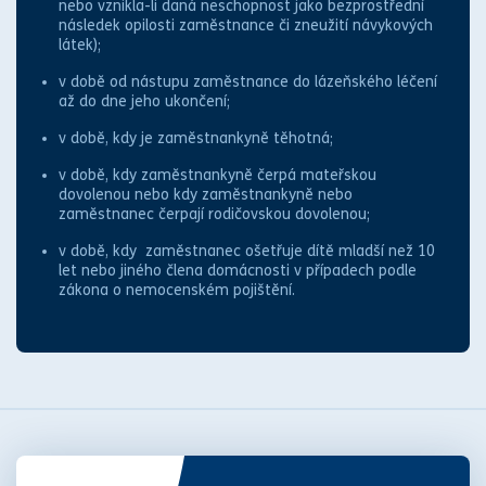
nebo vznikla-li daná neschopnost jako bezprostřední
následek opilosti zaměstnance či zneužití návykových
látek);
v době od nástupu zaměstnance do lázeňského léčení
až do dne jeho ukončení;
v době, kdy je zaměstnankyně těhotná;
v době, kdy zaměstnankyně čerpá
mateřskou
dovolenou
nebo kdy zaměstnankyně nebo
zaměstnanec čerpají
rodičovskou dovolenou
;
v době, kdy zaměstnanec ošetřuje dítě mladší než 10
let nebo jiného člena domácnosti v případech podle
zákon
a o
nemocenské
m pojištění.