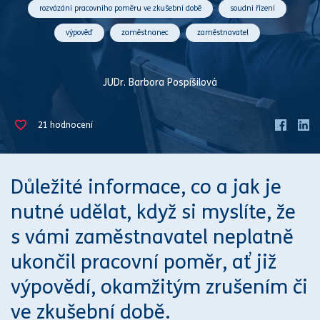
rozvázání pracovního poměru ve zkušební době
soudní řízení
výpověď
zaměstnanec
zaměstnavatel
JUDr. Barbora Pospíšilová
21
hodnocení
Důležité informace, co a jak je
nutné udělat, když si myslíte, že
s vámi zaměstnavatel neplatně
ukončil
pracovní poměr
, ať již
výpovědí
, okamžitým zrušením či
ve
zkušební době
.