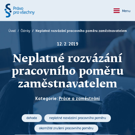
Menu
Úvod
Články
Neplatné rozvázání pracovního poměru zaměstnavatelem
12. 2. 2019
Neplatné rozvázání
pracovního poměru
zaměstnavatelem
Kategorie:
Práce a zaměstnání
dohoda
neplatné rozvázání pracovního poměru
okamžité zrušení pracovního poměru