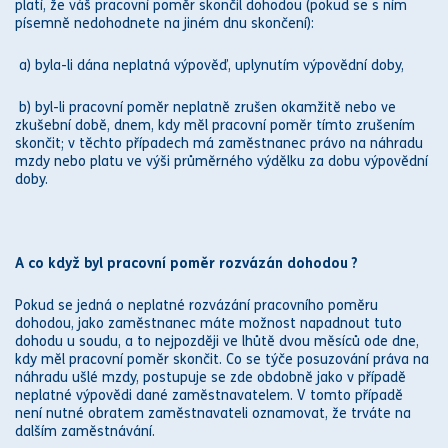
platí, že váš
pracovní poměr
skončil dohodou (pokud se s ním
písemně nedohodnete na jiném dnu skončení):
a) byla-li dána neplatná
výpověď
, uplynutím
výpovědní doby
,
b) byl-li
pracovní poměr
neplatně zrušen okamžitě nebo ve
zkušební době
, dnem, kdy měl
pracovní poměr
tímto zrušením
skončit; v těchto případech má zaměstnanec
právo
na
náhradu
mzdy
nebo platu ve výši průměrného výdělku za dobu
výpovědní
doby
.
A co když byl
pracovní poměr
rozvázán dohodou ?
Pokud se jedná o neplatné
rozvázání pracovního poměru
dohodou
, jako zaměstnanec máte možnost napadnout tuto
dohodu u
soud
u, a to nejpozději ve lhůtě dvou měsíců ode dne,
kdy měl
pracovní poměr
skončit. Co se týče posuzování
práva
na
náhradu ušlé mzdy, postupuje se zde obdobně jako v případě
neplatné
výpovědi
dané zaměstnavatelem. V tomto případě
není nutné obratem zaměstnavateli oznamovat, že trváte na
dalším zaměstnávání.