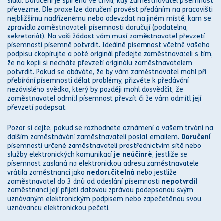
sídla. Doručení je splněno ve chvíli, kdy zaměstnavatel písemnost
převezme. Dle praxe lze doručení provést předáním na pracovišti
nejbližšímu nadřízenému nebo odevzdat na jiném místě, kam se
zpravidla zaměstnavateli písemnosti doručují (podatelna,
sekretariát). Na vaši žádost vám musí zaměstnavatel převzetí
písemnosti písemně potvrdit. Ideálně písemnost včetně vašeho
podpisu okopírujte a poté originál předejte zaměstnavateli s tím,
že na kopii si necháte převzetí originálu zaměstnavatelem
potvrdit. Pokud se obáváte, že by vám zaměstnavatel mohl při
přebírání písemnosti dělat problémy, přizvěte k předávání
nezávislého svědka, který by později mohl dosvědčit, že
zaměstnavatel odmítl písemnost převzít či že vám odmítl její
převzetí podepsat.
Pozor si dejte, pokud se rozhodnete oznámení o vašem trvání na
dalším zaměstnávání zaměstnavateli poslat emailem.
Doručení
písemnosti určené zaměstnavateli prostřednictvím sítě nebo
služby elektronických komunikací
je
neúčinné
, jestliže se
písemnost zaslaná na elektronickou adresu zaměstnavatele
vrátila zaměstnanci jako
nedoručitelná
nebo jestliže
zaměstnavatel do 3 dnů od odeslání písemnosti
nepotvrdil
zaměstnanci její přijetí datovou z
právo
u podepsanou svým
uznávaným
elektronickým podpisem
nebo zapečetěnou svou
uznávanou elektronickou pečetí.