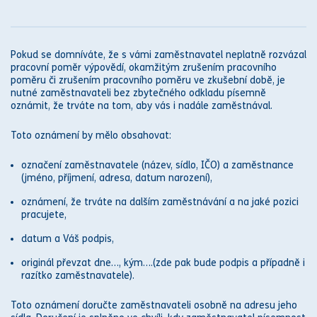
Pokud se domníváte, že s vámi zaměstnavatel neplatně rozvázal
pracovní poměr
výpovědí
,
okamžitým zrušením pracovního
poměru
či zrušením
pracovního poměru
ve
zkušební době
, je
nutné zaměstnavateli bez zbytečného odkladu písemně
oznámit, že trváte na tom, aby vás i nadále zaměstnával.
Toto oznámení by mělo obsahovat:
označení zaměstnavatele (název, sídlo, IČO) a zaměstnance
(jméno, příjmení, adresa, datum narození),
oznámení, že trváte na dalším zaměstnávání a na jaké pozici
pracujete,
datum a Váš podpis,
originál převzat dne…, kým….(zde pak bude podpis a případně i
razítko zaměstnavatele).
Toto
oznámení doručte zaměstnavateli osobně na adresu jeho