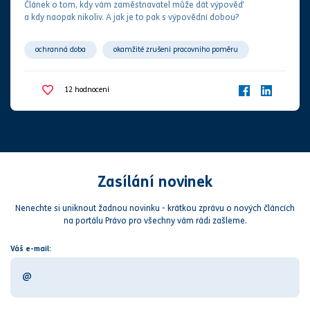
Článek o tom, kdy vám zaměstnavatel může dát
výpověď
a kdy naopak nikoliv. A jak je to pak s
výpovědní dobou
​​​​?
ochranná doba
okamžité zrušení pracovního poměru
pracovní poměr
výpověď
výpovědní doba
12
hodnocení
zaměstnanec
zaměstnavatel
Zasílání novinek
Nenechte si uniknout žadnou novinku - krátkou zprávu o nových článcích
na portálu Právo pro všechny vám rádi zašleme.
Váš e-mail: