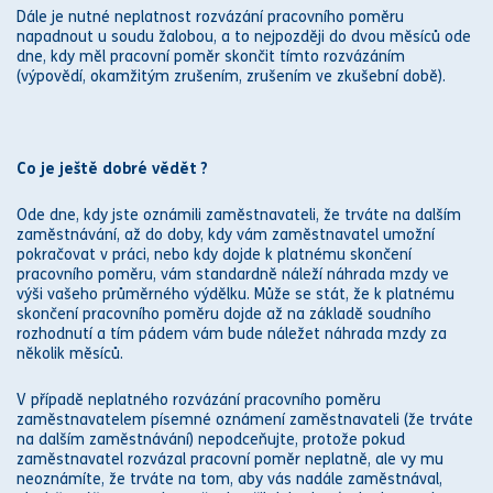
Dále je nutné neplatnost
rozvázání pracovního poměru
napadnout u
soud
u žalobou, a to nejpozději do dvou měsíců ode
dne, kdy měl
pracovní poměr
skončit tímto rozvázáním
(
výpovědí
, okamžitým zrušením, zrušením ve
zkušební době
).
Co je ještě dobré vědět ?
Ode dne, kdy jste oznámili zaměstnavateli, že trváte na dalším
zaměstnávání, až do doby, kdy vám zaměstnavatel umožní
pokračovat v práci, nebo kdy dojde k platnému skončení
pracovního poměru
, vám standardně náleží
náhrada mzdy
ve
výši vašeho průměrného výdělku. Může se stát, že k platnému
skončení
pracovního poměru
dojde až na základě
soud
ního
rozhodnutí a tím pádem vám bude náležet
náhrada mzdy
za
několik měsíců.
V případě neplatného
rozvázání pracovního poměru
zaměstnavatelem písemné oznámení zaměstnavateli (že trváte
na dalším zaměstnávání) nepodceňujte, protože pokud
zaměstnavatel rozvázal
pracovní poměr
neplatně, ale vy mu
neoznámíte, že trváte na tom, aby vás nadále zaměstnával,