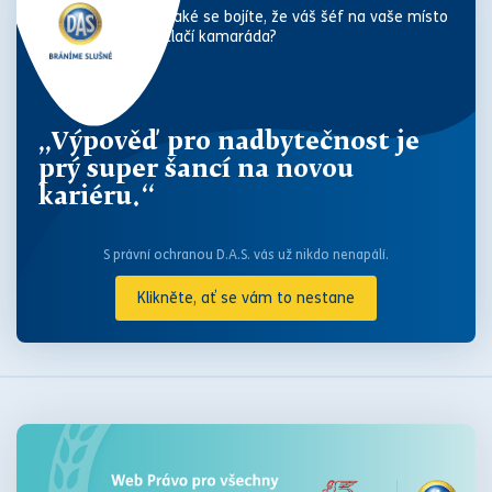
Také se bojíte, že váš šéf na vaše místo
tlačí kamaráda?
„Výpověď pro nadbytečnost je
prý super šancí na novou
kariéru.“
S právní ochranou D.A.S. vás už nikdo nenapálí.
Klikněte, ať se vám to nestane