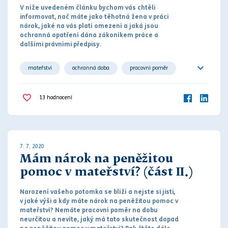
V níže uvedeném článku bychom vás chtěli
informovat, nač máte jako těhotná žena v práci
nárok, jaké na vás platí omezení a jaká jsou
ochranná opatření dána
zákoníkem práce
a
dalšími
práv
ními předpisy.
mateřství
ochranná doba
pracovní poměr
sociální dávka
těhotenství
13
hodnocení
7. 7. 2020
Mám nárok na peněžitou
pomoc v mateřství? (část II.)
Narození vašeho potomka se blíží a nejste si jisti,
v jaké výši a kdy máte nárok na peněžitou pomoc v
mateřství? Nemáte
pracovní poměr
na dobu
neurčitou a nevíte, jaký má tato skutečnost dopad