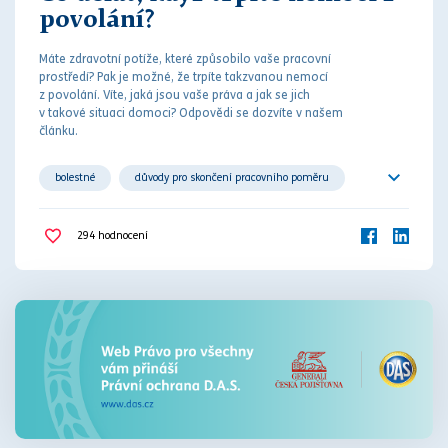
povolání?
Máte zdravotní potíže, které způsobilo vaše pracovní
prostředí? Pak je možné, že trpíte takzvanou nemocí
z povolání. Víte, jaká jsou vaše
práv
a a jak se jich
v takové situaci domoci? Odpovědi se dozvíte v našem
článku.
bolestné
důvody pro skončení pracovního poměru
náhrada škody
nemajetková újma
294
hodnocení
nemoc z povolání
odstupné
pracovní poměr