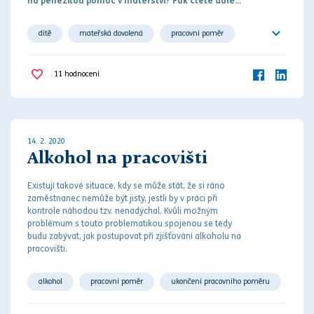
na peněžitou pomoc v mateřství? Pak čtěte dále...
dítě
mateřská dovolená
pracovní poměr
rodina
sociální dávka
11
hodnocení
14. 2. 2020
Alkohol na pracovišti
Existují takové situace, kdy se může stát, že si ráno
zaměstnanec nemůže být jistý, jestli by v práci při
kontrole náhodou tzv. nenadýchal. Kvůli možným
problémum s touto problematikou spojenou se tedy
budu zabývat, jak postupovat při zjišťování alkoholu na
pracovišti.
alkohol
pracovní poměr
ukončení pracovního poměru