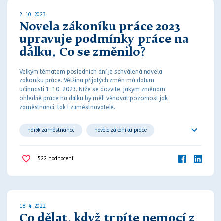
2. 10. 2023
Novela zákoníku práce 2023
upravuje podmínky práce na
dálku. Co se změnilo?
Velkým tématem posledních dní je schválená novela
zákoníku práce
. Většina přijatých změn má datum
účinnosti 1. 10. 2023.
Níže se dozvíte, jakým změnám
ohledně práce na dálku by měli věnovat pozornost jak
zaměstnanci, tak i zaměstnavatelé.
nárok zaměstnance
novela zákoníku práce
práce
práce na dálku
pracovní poměr
522
hodnocení
pracovní právo
zaměstnanec
zaměstnavatel
18. 4. 2022
Co dělat, když trpíte nemocí z