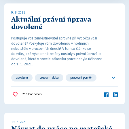
9. 8. 2021
Aktuální právní úprava
dovolené
Postupuje váš zaměstnavatel s
práv
ně při výpočtu vaší
dovolené? Poskytuje vám dovolenou v hodinách,
nebo stále v pracovních dnech? V tomto článku se
dozvíte, jaké významné změny nastaly v
práv
ní úpravě o
dovolené, která v novele
zákoníku práce
nabyla účinnost
od 1. 1. 2021.
dovolená
pracovní doba
pracovní poměr
zaměstnanec
zaměstnavatel
216
hodnocení
19. 2. 2021