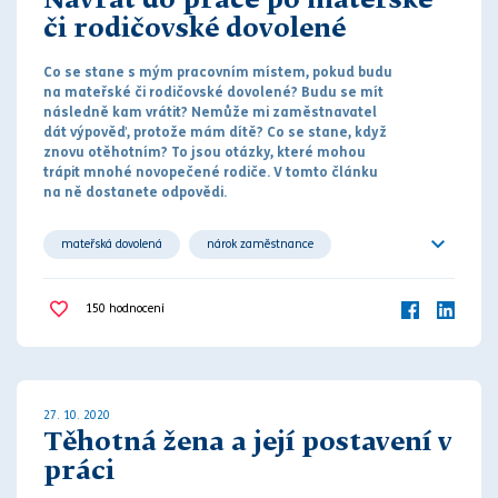
Návrat do práce po mateřské
či rodičovské dovolené
Co se stane s mým pracovním místem, pokud budu
na mateřské či
rodičovské dovolené
? Budu se mít
následně kam vrátit? Nemůže mi zaměstnavatel
dát
výpověď
, protože mám dítě? Co se stane, když
znovu otěhotním? To jsou otázky, které mohou
trápit mnohé novopečené rodiče. V tomto článku
na ně dostanete odpovědi.
mateřská dovolená
nárok zaměstnance
pracovní poměr
pracovní právo
150
hodnocení
rodičovská dovolená
27. 10. 2020
Těhotná žena a její postavení v
práci