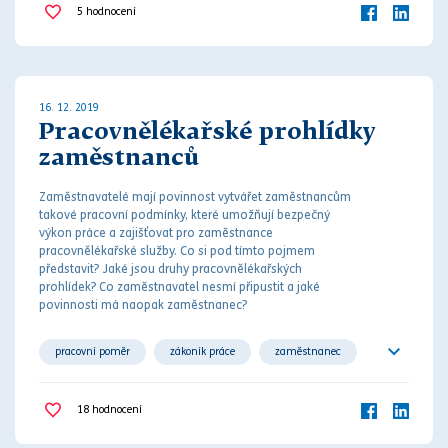
5
hodnocení
16. 12. 2019
Pracovnělékařské prohlídky
zaměstnanců
Zaměstnavatelé mají povinnost vytvářet zaměstnancům
takové pracovní podmínky, které umožňují bezpečný
výkon práce a zajišťovat pro zaměstnance
pracovnělékařské služby. Co si pod tímto pojmem
představit? Jaké jsou druhy pracovnělékařských
prohlídek? Co zaměstnavatel nesmí připustit a jaké
povinnosti má naopak zaměstnanec?
pracovní poměr
zákoník práce
zaměstnanec
zaměstnavatel
18
hodnocení