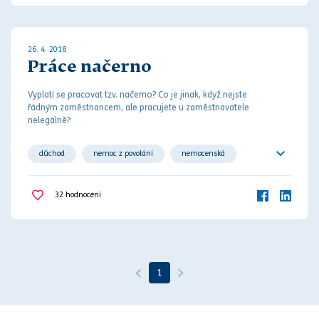
26. 4. 2018
Práce načerno
Vyplatí se pracovat tzv. načerno? Co je jinak, když nejste
řádným zaměstnancem, ale pracujete u zaměstnavatele
nelegálně?
důchod
nemoc z povolání
nemocenská
odstupné
pokuta
práce načerno
32
hodnocení
pracovní úraz
správní řízení
uchazeč o zaměstnání
zaměstnání
zaměstnavatel
1