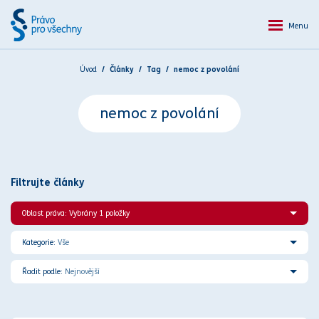
Menu
Úvod
Články
Tag
nemoc z povolání
nemoc z povolání
Filtrujte články
Oblast práva: Vybrány 1 položky
Kategorie:
Vše
Řadit podle:
Nejnovější