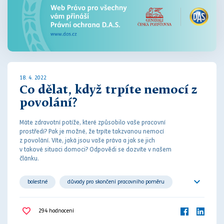
18. 4. 2022
Co dělat, když trpíte nemocí z
povolání?
Máte zdravotní potíže, které způsobilo vaše pracovní
prostředí? Pak je možné, že trpíte takzvanou nemocí
z povolání. Víte, jaká jsou vaše
práv
a a jak se jich
v takové situaci domoci? Odpovědi se dozvíte v našem
článku.
bolestné
důvody pro skončení pracovního poměru
náhrada škody
nemajetková újma
294
hodnocení
nemoc z povolání
odstupné
pracovní poměr