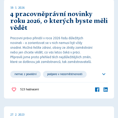
19. 1. 2026
4 pracovněprávní novinky
roku 2026, o kterých byste měli
vědět
Pracovní právo
přináší v roce 2026 řadu důležitých
novinek – a zorientovat se v nich nemusí být vždy
snadné. Možná řešíte zdraví, obavy ze ztráty zaměstnání
nebo jen chcete vědět, co vás letos čeká v práci.
Připravili jsme proto přehled těch nejdůležitějších změn,
které se dotknou jak zaměstnanců, tak zaměstnavatelů.
nemoc z povolání
podpora v nezaměstnanosti
výpověď
523
hodnocení
27. 2. 2023