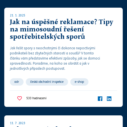
spotřebitel
spotřebitelské spory
spotřebitelské žaloby
ústavní soud
vzdělávání
21. 1. 2025
Jak na úspěšné reklamace? Tipy
na mimosoudní řešení
spotřebitelských sporů
Jak řešit spory s neochotnými či dokonce nepoctivými
podnikateli bez zbytečných starostí a
soud
ů? V tomto
článku vám představíme efektivní způsoby, jak se domoci
spravedlnosti. Poradíme, na koho se obrátit a jak v
jednotlivých případech postupovat.
adr
česká obchodní inspekce
e-shop
evropská unie
internet
jak postupovat
533
hodnocení
kupní smlouva
mimosoudní dohoda
narovnání
neuznaná reklamace
odr
ochrana spotřebitele
práva z vadného plnění
pravidla
reklamace
11. 7. 2023