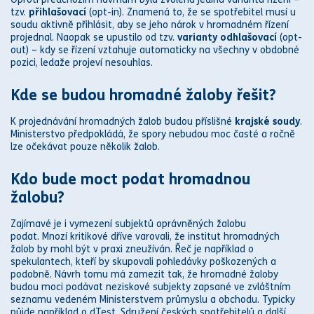
tzv.
přihlašovací
(opt-in). Znamená to, že se spotřebitel musí u
soud
u aktivně přihlásit, aby se jeho nárok v hromadném řízení
projednal. Naopak se upustilo od tzv.
varianty odhlašovací
(opt-
out) – kdy se řízení vztahuje automaticky na všechny v obdobné
pozici, ledaže projeví nesouhlas.
Kde se budou hromadné žaloby řešit?
K projednávání hromadných žalob budou příslišné
krajské
soud
y
.
Ministerstvo předpokládá, že spory nebudou moc časté a ročně
lze očekávat pouze několik žalob.
Kdo bude moct podat hromadnou
žalobu?
Zajímavé je i vymezení subjektů o
práv
něných žalobu
podat. M
noz
í kritikové dříve varovali, že institut hromadných
žalob by mohl být v praxi zneužíván. Řeč je například o
spekulantech, kteří by skupovali pohledávky poškozených a
podobně. Návrh tomu má zamezit tak, že hromadné žaloby
budou moci podávat neziskové subjekty zapsané ve zvláštním
seznamu vedeném Ministerstvem průmyslu a obchodu. Typicky
půjde například o dTest, Sdružení českých spotřebitelů a další.