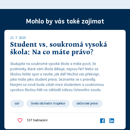
Mohlo by vás také zajímat
21. 7. 2025
Student vs. soukromá vysoká
škola: Na co máte právo?
Studujete na soukromé vysoké škole a máte pocit, že
podmínky, které vám škola diktuje, nejsou fér? Nebo se
školou řešíte spor a nevíte, jak dál? Možná vás překvapí,
jaká máte jako student
práv
a.
Seznamte se s pravidly,
kterými se nově bude vztah mezi studentem a soukromou
vysokou školou řídit na základě nálezu
Ústavního soudu
.
adr
česká obchodní inspekce
občanské právo
občanský zákoník
odstoupení od smlouvy
537
hodnocení
ochrana spotřebitele
služby
smlouva