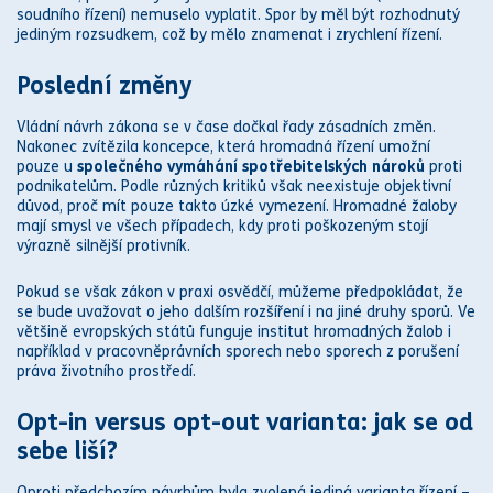
soud
ního řízení) nemuselo vyplatit. Spor by měl být rozhodnutý
jediným rozsudkem, což by mělo znamenat i zrychlení řízení.
Poslední změny
Vládní návrh
zákon
a se v čase dočkal řady zásadních změn.
Nakonec zvítězila koncepce, která hromadná řízení umožní
pouze u
společného vymáhání spotřebitelských nároků
proti
podnikatelům. Podle různých kritiků však neexistuje objektivní
důvod, proč mít pouze takto úzké vymezení. Hromadné žaloby
mají smysl ve všech případech, kdy proti poškozeným stojí
výrazně silnější protivník.
Pokud se však
zákon
v praxi osvědčí, můžeme předpokládat, že
se bude uvažovat o jeho dalším rozšíření i na jiné druhy sporů. Ve
většině evropských států funguje institut hromadných žalob i
například v pracovně
práv
ních sporech nebo sporech z porušení
práva
životního prostředí.
Opt-in versus opt-out varianta: jak se od
sebe liší?
Oproti předchozím návrhům byla zvolená jediná varianta řízení –