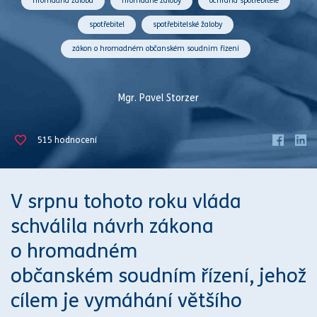
hromadná žaloba
hromadné žaloby
ochrana spotřebitele
spotřebitel
spotřebitelské žaloby
zákon o hromadném občanském soudním řízení
Mgr. Pavel Storzer
515
hodnocení
V srpnu tohoto roku vláda
schválila návrh
zákon
a
o
hromadném
občanském
soud
ním řízení
, jehož
cílem je vymáhání většího