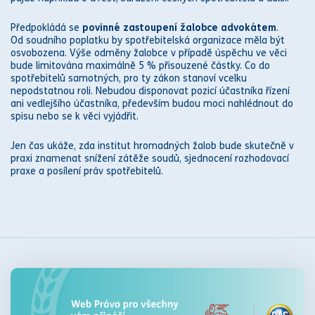
Předpokládá se
povinné zastoupení žalobce
advokát
em
.
Od
soudního poplatku
by spotřebitelská organizace měla být
osvobozena. Výše odměny žalobce v případě úspěchu ve věci
bude limitována maximálně 5
%
přisouzené částky. Co do
spotřebitelů samotných, pro ty
zákon
stanoví vcelku
nepodstatnou roli. Nebudou disponovat pozicí účastníka řízení
ani vedlejšího účastníka, především budou moci nahlédnout do
spisu nebo se k věci vyjádřit.
Jen čas ukáže, zda institut hromadných žalob bude skutečně v
praxi znamenat snížení zátěže
soud
ů, sjednocení rozhodovací
praxe a posílení
práv
spotřebitelů.