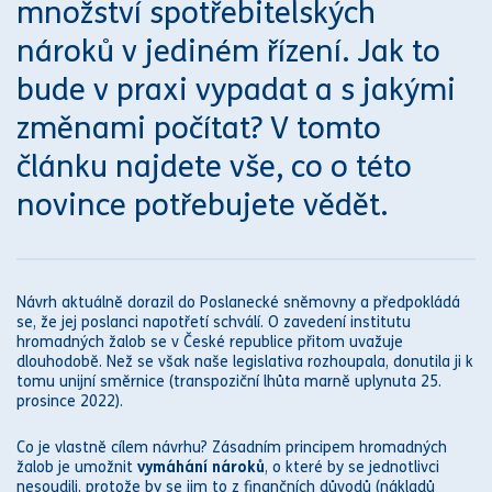
množství spotřebitelských
nároků v jediném řízení. Jak to
bude v praxi vypadat ​​a s jakými
změnami počítat? V tomto
článku najdete vše, co o této
novince potřebujete vědět.
Návrh aktuálně dorazil do Poslanecké sněmovny a předpokládá
se, že jej poslanci napotřetí schválí. O zavedení institutu
hromadných žalob se v České republice přitom uvažuje
dlouhodobě. Než se však naše legislativa rozhoupala, donutila ji k
tomu unijní směrnice (transpoziční lhůta marně uplynuta 25.
prosince 2022).
Co je vlastně cílem návrhu? Zásadním principem hromadných
žalob je umožnit
vymáhání nároků
, o které by se jednotlivci
ne
soud
ili, protože by se jim to z finančních důvodů (nákladů