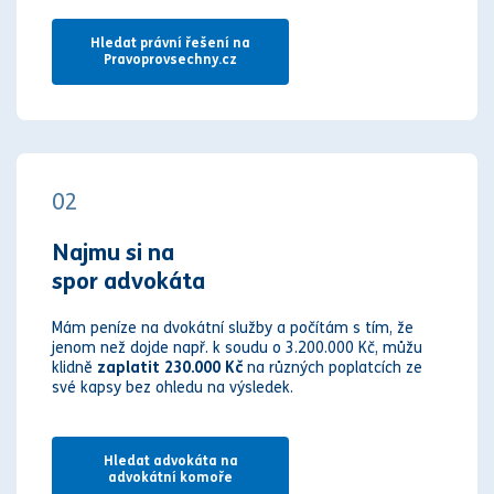
Hledat právní řešení na
Pravoprovsechny.cz
02
Najmu si na
spor advokáta
Mám peníze na dvokátní služby a počítám s tím, že
jenom než dojde např. k soudu o 3.200.000 Kč, můžu
klidně
zaplatit 230.000 Kč
na různých poplatcích ze
své kapsy bez ohledu na výsledek.
Hledat advokáta na
advokátní komoře