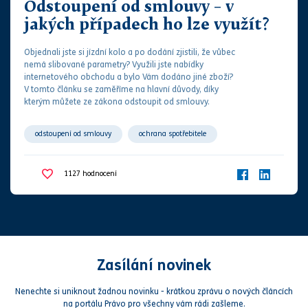
Odstoupení od smlouvy – v
smluvní spor
spotřebitel
jakých případech ho lze využít?
Objednali jste si jízdní kolo a po dodání zjistili, že vůbec
nemá slibované parametry?
Využili jste nabídky
internetového obchodu a bylo Vám dodáno jiné zboží?
V tomto článku se zaměříme na hlavní důvody, díky
kterým můžete ze
zákon
​​​a odstoupit od
smlouvy
.
odstoupení od smlouvy
ochrana spotřebitele
spotřebitel
vadné plnění
1127
hodnocení
Zasílání novinek
Nenechte si uniknout žadnou novinku - krátkou zprávu o nových článcích
na portálu Právo pro všechny vám rádi zašleme.