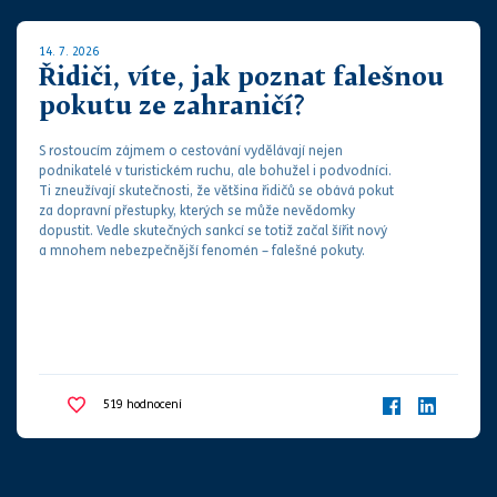
14. 7. 2026
Řidiči, víte, jak poznat falešnou
pokutu ze zahraničí?
S rostoucím zájmem o cestování vydělávají nejen
podnikatelé v turistickém ruchu, ale bohužel i podvodníci.
Ti zneužívají skutečnosti, že většina řidičů se obává
pokut
za
dopravní přestupky
, kterých se může nevědomky
dopustit. Vedle skutečných sankcí se totiž začal šířit nový
a mnohem nebezpečnější fenomén – falešné
pokut
y.
519
hodnocení