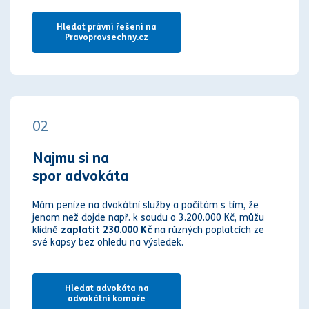
Hledat právní řešení na
Pravoprovsechny.cz
02
Najmu si na
spor advokáta
Mám peníze na dvokátní služby a počítám s tím, že
jenom než dojde např. k soudu o 3.200.000 Kč, můžu
klidně
zaplatit 230.000 Kč
na různých poplatcích ze
své kapsy bez ohledu na výsledek.
Hledat advokáta na
advokátní komoře