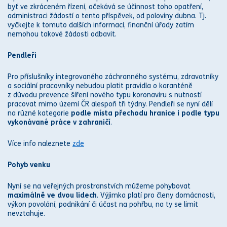
byť ve zkráceném řízení, očekává se účinnost toho opatření,
administraci žádostí o tento příspěvek, od poloviny dubna. Tj.
vyčkejte k tomuto dalších informací, finanční úřady zatím
nemohou takové žádosti odbavit.
Pendleři
Pro příslušníky integrovaného záchranného systému, zdravotníky
a sociální pracovníky nebudou platit pravidla o karanténě
z důvodu prevence šíření nového typu koronaviru s nutností
pracovat mimo území ČR alespoň tři týdny. Pendleři se nyní dělí
na různé kategorie
podle místa přechodu hranice i podle typu
vykonávané práce v zahraničí
.
Více info naleznete
zde
Pohyb venku
Nyní se na veřejných prostranstvích můžeme pohybovat
maximálně ve dvou lidech
. Výjimka platí pro členy domácnosti,
výkon povolání, podnikání či účast na pohřbu, na ty se limit
nevztahuje.