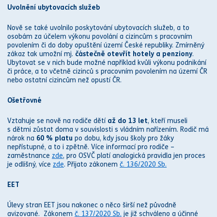
Uvolnění ubytovacích služeb
Nově se také uvolnilo poskytování ubytovacích služeb, a to
osobám za účelem výkonu povolání a cizincům s pracovním
povolením či do doby opuštění území České republiky. Zmírněný
zákaz tak umožní mj.
částečně otevřít hotely a penziony
.
Ubytovat se v nich bude možné například kvůli výkonu podnikání
či práce, a to včetně cizinců s pracovním povolením na území ČR
nebo ostatní cizincům než opustí ČR.
Ošetřovné
Vztahuje se nově na rodiče dětí
až do 13 let
, kteří museli
s dětmi zůstat doma v souvislosti s vládním nařízením. Rodič má
nárok na
60 % platu
po dobu, kdy jsou školy pro žáky
nepřístupné, a to i zpětně. Více informací pro rodiče –
zaměstnance
zde
, pro OSVČ platí analogická pravidla jen proces
je odlišný, více
zde
. Přijato
zákon
em
č. 136/2020 Sb.
EET
Úlevy stran EET jsou nakonec o něco širší než původně
avizované.
Zákon
em
č. 137/2020 Sb.
je již schváleno a účinné