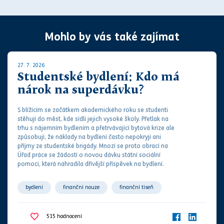
Mohlo by vás také zajímat
27. 7. 2026
Studentské bydlení: Kdo má
nárok na superdávku?
S blížícím se začátkem akademického roku se studenti
stěhují do měst, kde sídlí jejich vysoké školy. Přetlak na
trhu s nájemním bydlením a přetrvávající bytová krize ale
způsobují, že náklady na bydlení často nepokryjí ani
příjmy ze studentské brigády. M
noz
í se proto obrací na
Úřad práce se žádostí o novou dávku státní sociální
pomoci, která nahradila dřívější příspěvek na bydlení.
bydlení
finanční nouze
finanční tíseň
sociální dávka
sociální zabezpečení
společné bydlení
515
hodnocení
student
studium