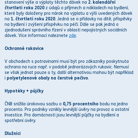
stanovení výše a výplaty těchto dávek na
2. kalendářní
čtvrtletí roku 2020
z údajů o příjmech a nákladech na bydlení,
které byly doloženy pro nárok na výplatu a výši uvedených dávek
na
1. čtvrtletí roku 2020
. Jedná se o přídavky na dítě, příspěvky
na bydlení i zvýšení příspěvku na péči. Dále se pak jedná o
zjednodušení
správního řízení
v oblasti nepojistných
sociálních
dávek
. Více informací naleznete
zde
.
Ochranné rukavice
V obchodech s potravinami musí být pro zákazníky poskytnuta
ochrana na ruce např. v podobě jednorázových rukavic. Nemusí
se však jednat pouze o ty, další alternativou mohou být například
i
polyetylenové obaly na čerstvé pečivo
.
Hypotéky + půjčky
ČNB snížila úrokovou sazbu o
0,75 procentního
bodu na jedno
procento. Pro podniky vznikly levnější úvěry na provoz a ostatní
investice. Pro domácnosti jsou levnější půjčky na bydlení a
spotřební úvěry.
Dlužníci