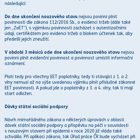
následující:
Do dne ukončení nouzového stavu
nejsou povinni plnit
povinnosti dle
zákon
a 112/2016 Sb., o
evidenci tržeb (dále také
jen „ZoET“), s výjimkou povinnosti zacházet s autentizačními
údaji, certifikátem pro evidenci tržeb a blokem účtenek tak, aby
předešli jejich zneužití.
V období 3 měsíců ode dne ukončení nouzového stavu
nejsou
povinni plnit evidenční povinnost a povinnost umístit informační
oznámení.
Platí tedy pro všechny EET poplatníky, tedy ti stávající z 1. a 2.
vlny nemusí až na výše uvedenou výjimku plnit příslušné
zákon
né
EET povinnosti. A pokud jde o poplatníky z 3. a 4. vlny, tak ti mají
start odložen.
Dávky státní sociální podpory
Návrh mimořádného
zákon
a o některých úpravách v oblasti
dávek státní sociální podpory a příspěvku na péči v souvislosti
s nouzovým stavem při epidemii v roce 2020 již vláda také
schválila. Při aplikaci
zákon
a, tak Úřad práce ČR bude vycházet při