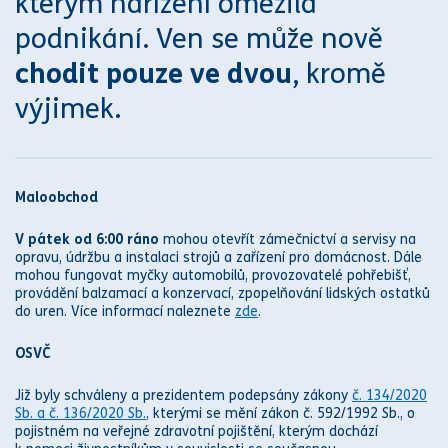
kterým nařízení omezila
podnikání. Ven se může nově
chodit pouze ve dvou
, kromě
výjimek.
Maloobchod
V pátek od 6:00 ráno
mohou otevřít zámečnictví a servisy na
opravu, údržbu a instalaci strojů a zařízení pro domácnost. Dále
mohou fungovat myčky automobilů, provozovatelé pohřebišť,
provádění balzamací a konzervací, zpopelňování lidských ostatků
do uren. Více informací naleznete
zde
.
OSVČ
Již byly schváleny a prezidentem podepsány
zákon
y
č. 134/2020
Sb. a č. 136/2020 Sb.
, kterými se mění
zákon
č. 592/1992 Sb., o
pojistném na veřejné zdravotní pojištění, kterým dochází