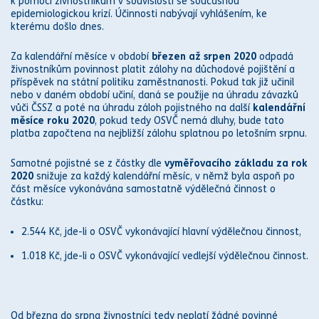
k pomoci živnostníkům v souvislosti se současnou
epidemiologickou krizí. Účinnosti nabývají vyhlášením, ke
kterému došlo dnes.
Za kalendářní měsíce v období
březen až srpen 2020
odpadá
živnostníkům povinnost platit zálohy na
důchod
ové pojištění a
příspěvek na státní politiku zaměstnanosti. Pokud tak již učinil
nebo v daném období učiní, daná se použije na úhradu závazků
vůči ČSSZ a poté na úhradu záloh pojistného na další
kalendářní
měsíce roku 2020
, pokud tedy OSVČ nemá
dluh
y, bude tato
platba započtena na nejbližší zálohu splatnou po letošním srpnu.
Samotné pojistné se z částky dle
vyměřovacího základu za rok
2020
snižuje za každý kalendářní měsíc, v němž byla aspoň po
část měsíce vykonávána samostatně výdělečná činnost o
částku:
2.544 Kč, jde-li o OSVČ vykonávající hlavní výdělečnou činnost,
1.018 Kč, jde-li o OSVČ vykonávající vedlejší výdělečnou činnost.
Od března do srpna živnostníci tedy neplatí žádné povinné