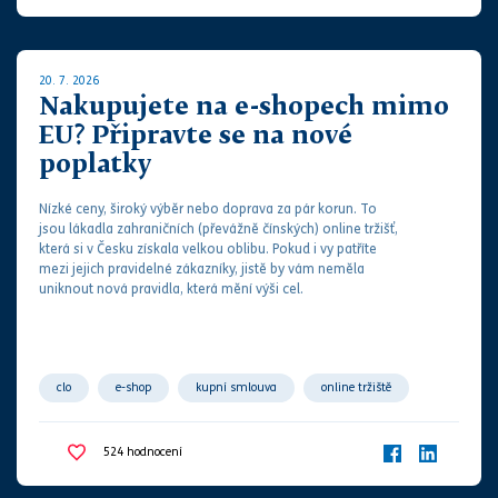
20. 7. 2026
Nakupujete na e-shopech mimo
EU? Připravte se na nové
poplatky
Nízké ceny, široký výběr nebo doprava za pár korun. To
jsou lákadla zahraničních (převážně čínských) online tržišť,
která si v Česku získala velkou oblibu. Pokud i vy patříte
mezi jejich pravidelné zákazníky, jistě by vám neměla
uniknout nová pravidla, která mění výši cel.
clo
e-shop
kupní smlouva
online tržiště
zahraničí
524
hodnocení