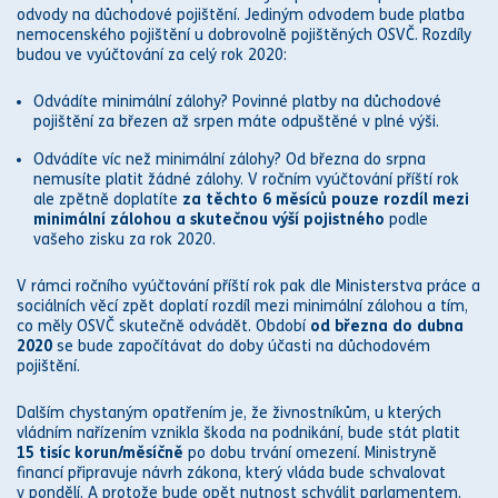
odvody na
důchod
ové pojištění. Jediným odvodem bude platba
nemocenské
ho pojištění u dobrovolně pojištěných OSVČ. Rozdíly
budou ve vyúčtování za celý rok 2020:
Odvádíte minimální zálohy? Povinné platby na
důchod
ové
pojištění za březen až srpen máte odpuštěné v plné výši.
Odvádíte víc než minimální zálohy? Od března do srpna
nemusíte platit žádné zálohy. V ročním vyúčtování příští rok
ale zpětně doplatíte
za těchto 6 měsíců pouze rozdíl mezi
minimální zálohou a skutečnou výší pojistného
podle
vašeho zisku za rok 2020.
V rámci ročního vyúčtování příští rok pak dle Ministerstva práce a
sociálních věcí zpět doplatí rozdíl mezi minimální zálohou a tím,
co měly OSVČ skutečně odvádět. Období
od března do dubna
2020
se bude započítávat do doby účasti na
důchod
ovém
pojištění.
Dalším chystaným opatřením je, že živnostníkům, u kterých
vládním nařízením vznikla škoda na podnikání, bude stát platit
15 tisíc korun/měsíčně
po dobu trvání omezení. Ministryně
financí připravuje návrh
zákon
a, který vláda bude schvalovat
v pondělí. A protože bude opět nutnost schválit parlamentem,