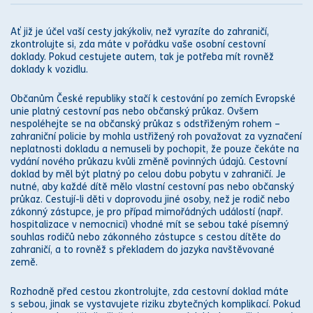
Ať již je účel vaší cesty jakýkoliv, než vyrazíte do zahraničí,
zkontrolujte si, zda máte v pořádku vaše osobní cestovní
doklady. Pokud cestujete autem, tak je potřeba mít rovněž
doklady k vozidlu.
Občanům České republiky stačí k cestování po zemích
Evropské
unie
platný cestovní pas nebo občanský průkaz. Ovšem
nespoléhejte se na občanský průkaz s odstřiženým rohem –
zahraniční policie by mohla ustřižený roh považovat za vyznačení
neplatnosti dokladu a nemuseli by pochopit, že pouze čekáte na
vydání nového průkazu kvůli změně povinných údajů. Cestovní
doklad by měl být platný po celou dobu pobytu v zahraničí. Je
nutné, aby každé dítě mělo vlastní cestovní pas nebo občanský
průkaz. Cestují-li děti v doprovodu jiné osoby, než je rodič nebo
zákon
ný zástupce, je pro případ mimořádných událostí (např.
hospitalizace v nemocnici) vhodné mít se sebou také písemný
souhlas rodičů nebo
zákon
ného zástupce s cestou dítěte do
zahraničí, a to rovněž s překladem do jazyka navštěvované
země.
Rozhodně před cestou zkontrolujte, zda cestovní doklad máte
s sebou, jinak se vystavujete riziku zbytečných komplikací. Pokud