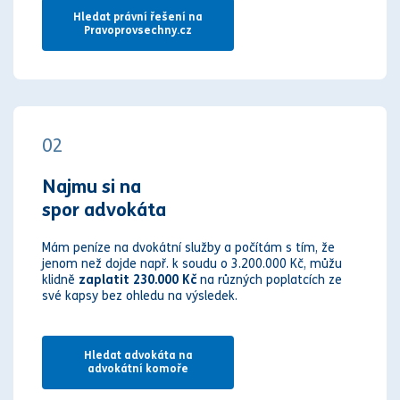
Hledat právní řešení na
Pravoprovsechny.cz
02
Najmu si na
spor advokáta
Mám peníze na dvokátní služby a počítám s tím, že
jenom než dojde např. k soudu o 3.200.000 Kč, můžu
klidně
zaplatit 230.000 Kč
na různých poplatcích ze
své kapsy bez ohledu na výsledek.
Hledat advokáta na
advokátní komoře