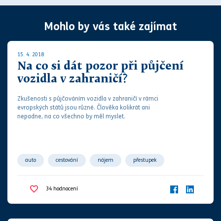
Mohlo by vás také zajímat
15. 4. 2018
Na co si dát pozor při půjčení
vozidla v zahraničí?
Zkušenosti s půjčováním vozidla v zahraničí v rámci
evropských států jsou různé. Člověka kolikrát ani
nepadne, na co všechno by měl myslet.
auto
cestování
nájem
přestupek
půjčení vozidla
vozidlo
zahraničí
34
hodnocení