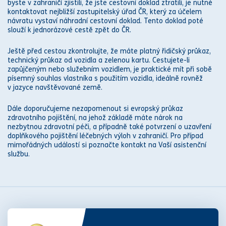
byste v zahraničí zjistili, že jste cestovní doklad ztratili, je nutné
kontaktovat nejbližší zastupitelský úřad ČR, který za účelem
návratu vystaví náhradní cestovní doklad. Tento doklad poté
slouží k jednorázové cestě zpět do ČR.
Ještě před cestou zkontrolujte, že máte platný řidičský průkaz,
technický průkaz od vozidla a zelenou kartu. Cestujete-li
zapůjčeným nebo služebním vozidlem, je praktické mít při sobě
písemný souhlas vlastníka s použitím vozidla, ideálně rovněž
v jazyce navštěvované země.
Dále doporučujeme nezapomenout si evropský průkaz
zdravotního pojištění, na jehož základě máte nárok na
nezbytnou zdravotní péči, a případně také potvrzení o uzavření
doplňkového pojištění léčebných výloh v zahraničí. Pro případ
mimořádných událostí si poznačte kontakt na Vaší asistenční
službu.