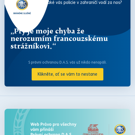
Také vás policie v zahraničí vodí za nos?
„Prý je moje chyba že
nerozumím francouzskému
strážníkovi.“
S právní ochranou D.A.S. vás už nikdo nenapálí.
Klikněte, ať se vám to nestane