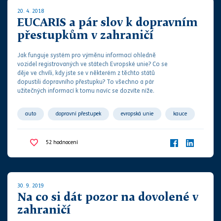
20. 4. 2018
EUCARIS a pár slov k dopravním
přestupkům v zahraničí
Jak funguje systém pro výměnu informací ohledně
vozidel registrovaných ve státech
Evropské unie
? Co se
děje ve chvíli, kdy jste se v některém z těchto států
dopustili dopravního
přestupku
? To všechno a pár
užitečných informací k tomu navíc se dozvíte níže.
auto
dopravní přestupek
evropská unie
kauce
pokuta
správní orgán
vozidlo
zahraničí
52
hodnocení
30. 9. 2019
Na co si dát pozor na dovolené v
zahraničí