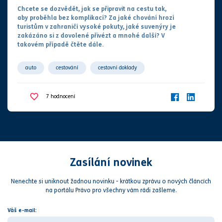
Chcete se dozvědět, jak se připravit na cestu tak,
aby proběhla bez komplikací? Za jaké chování hrozí
turistům v zahraničí vysoké
pokut
y, jaké suvenýry je
zakázáno si z dovolené přivézt a mnohé další? V
takovém případě čtěte dále.
auto
cestování
cestovní doklady
cestovní pojištění
dítě
dovolená
pokuta
7
hodnocení
zahraničí
Zasílání novinek
Nenechte si uniknout žadnou novinku - krátkou zprávu o nových článcích
na portálu Právo pro všechny vám rádi zašleme.
Váš e-mail: