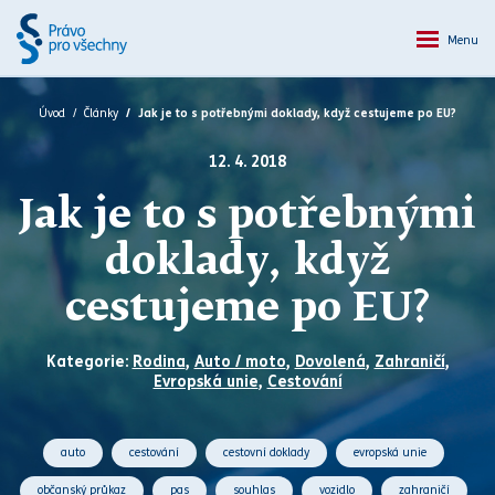
Menu
Úvod
Články
Jak je to s potřebnými doklady, když cestujeme po EU?
12. 4. 2018
Jak je to s potřebnými
doklady, když
cestujeme po EU?
Kategorie:
Rodina
,
Auto / moto
,
Dovolená
,
Zahraničí
,
Evropská unie
,
Cestování
auto
cestování
cestovní doklady
evropská unie
občanský průkaz
pas
souhlas
vozidlo
zahraničí