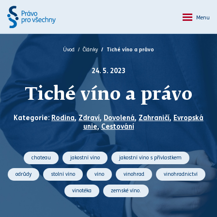
Menu
Úvod
Články
Tiché víno a právo
24. 5. 2023
Tiché víno a právo
Kategorie:
Rodina
,
Zdraví
,
Dovolená
,
Zahraničí
,
Evropská
unie
,
Cestování
chateau
jakostní víno
jakostní víno s přívlastkem
odrůdy
stolní víno
víno
vinohrad
vinohradnictví
vinotéka
zemské víno.