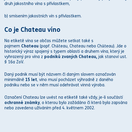
druh jakostního vína s přívlastkem,
b) smísením jakostních vín s přívlastkem.
Co je Chateau víno
Na etiketě vína se občas můžete setkat také s
pojmem
Chateau
(popř. Château, Chateau nebo Château). Jde o
historický výraz spojený s typem oblasti a druhem vína, který je
vyhrazený pro vína z
podniků zvaných Chateau,
jak stanoví ust.
§ 16a ZoV.
Daný podnik musí být názvem či daným slovem označován
minimálně
15 let
, víno musí pocházet výhradně z daného
podniku nebo se v něm musí odehrávat vinná výroba.
Označení Chateau lze uvést na etiketě také vždy, je-li součástí
ochranné známky
, o kterou bylo zažádáno či která byla zapsána
nebo zavedena
užíváním
před 4. květnem 2002.