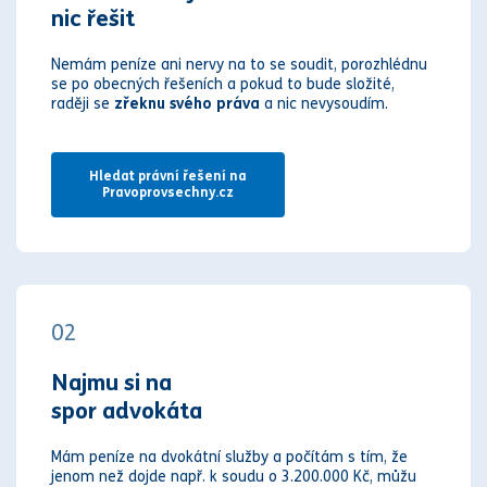
nic řešit
Nemám peníze ani nervy na to se soudit, porozhlédnu
se po obecných řešeních a pokud to bude složité,
raději se
zřeknu svého práva
a nic nevysoudím.
Hledat právní řešení na
Pravoprovsechny.cz
02
Najmu si na
spor advokáta
Mám peníze na dvokátní služby a počítám s tím, že
jenom než dojde např. k soudu o 3.200.000 Kč, můžu