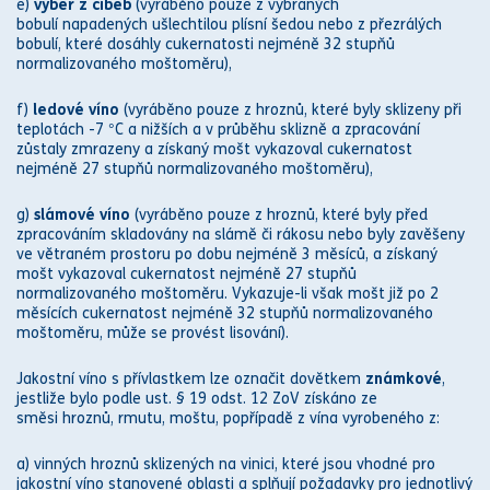
e)
výběr z cibéb
(vyráběno pouze z vybraných
bobulí napadených ušlechtilou plísní šedou nebo z přezrálých
bobulí, které dosáhly cukernatosti nejméně 32 stupňů
normalizovaného moštoměru),
f)
ledové víno
(vyráběno pouze z hroznů, které byly sklizeny při
teplotách -7 °C a nižších a v průběhu sklizně a zpracování
zůstaly zmrazeny a získaný mošt vykazoval cukernatost
nejméně 27 stupňů normalizovaného moštoměru),
g)
slámové víno
(vyráběno pouze z hroznů, které byly před
zpracováním skladovány na slámě či rákosu nebo byly zavěšeny
ve větraném prostoru po dobu nejméně 3 měsíců, a získaný
mošt vykazoval cukernatost nejméně 27 stupňů
normalizovaného moštoměru. Vykazuje-li však mošt již po 2
měsících cukernatost nejméně 32 stupňů normalizovaného
moštoměru, může se provést lisování).
Jakostní víno s přívlastkem lze označit dovětkem
známkové
,
jestliže bylo podle ust. § 19 odst. 12 ZoV získáno ze
směsi hroznů, rmutu, moštu, popřípadě z vína vyrobeného z:
a) vinných hroznů sklizených na vinici, které jsou vhodné pro
jakostní víno stanovené oblasti a splňují požadavky pro jednotlivý