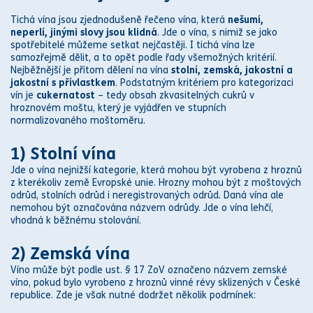
Tichá vína jsou zjednodušeně řečeno vína, která
nešumí,
neperlí, jinými slovy jsou klidná
. Jde o vína, s nimiž se jako
spotřebitelé můžeme setkat nejčastěji. I tichá vína lze
samozřejmě dělit, a to opět podle řady všemožných kritérií.
Nejběžnější je přitom dělení na vína
stolní, zemská, jakostní a
jakostní s přívlastkem
. Podstatným kritériem pro kategorizaci
vín je
cukernatost
– tedy obsah zkvasitelných cukrů v
hroznovém moštu, který je vyjádřen ve stupních
normalizovaného moštoměru.
1) Stolní vína
Jde o vína nejnižší kategorie, která mohou být vyrobena z hroznů
z kterékoliv země
Evropské unie
. Hrozny mohou být z moštových
odrůd, stolních odrůd i neregistrovaných odrůd. Daná vína ale
nemohou být označována názvem odrůdy. Jde o vína lehčí,
vhodná k běžnému stolování.
2) Zemská vína
Víno může být podle ust. § 17 ZoV označeno názvem zemské
víno, pokud bylo vyrobeno z hroznů vinné révy sklizených v České
republice. Zde je však nutné dodržet několik podmínek: