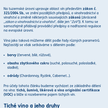
Na tuzemské úrovni upravuje oblast vín především
zákon
č.
321/2004 Sb.
, ve znění pozdějších předpisů, o vinohradnictví a
vinařství a změně některých souvisejících
zákon
ů
(zkráceně
„
zákon
o vinohradnictví a vinařství
", dále jen "
ZoV
")). K tomu se
samozřejmě přidávají prováděcí předpisy a nadřazená regulace
na evropské úrovni.
Vína jako taková můžeme dělit podle řady různých parametrů.
Nejčastěji se však setkáváme s dělením podle:
barvy
(červené, bílé, růžové),
obsahu zbytkového cukru
(suché, polosuché, polosladké,
sladké),
odrůdy
(Chardonnay, Ryzlink, Cabernet...).
Pro účely tohoto článku budeme vycházet ze základního dělení
na vína:
tichá, šumivá, likérová a vína originální certifikace
(VOC)
a blíže si rozebereme pojem tichých vín.
Tiché víno a jeho druhy