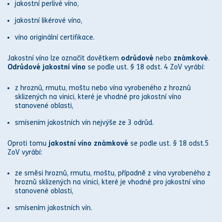
jakostní perlivé víno,
jakostní likérové víno,
víno originální certifikace.
Jakostní víno lze označit dovětkem
odrůdové
nebo
známkové
.
Odrůdové jakostní víno
se podle ust. § 18 odst. 4 ZoV vyrábí:
z hroznů, rmutu, moštu nebo vína vyrobeného z hroznů
sklizených na vinici, které je vhodné pro jakostní víno
stanovené oblasti,
smísením jakostních vín nejvýše ze 3 odrůd.
Oproti tomu
jakostní víno známkové
se podle ust. § 18 odst.5
ZoV vyrábí:
ze směsi hroznů, rmutu, moštu, případně z vína vyrobeného z
hroznů sklizených na vinici, které je vhodné pro jakostní víno
stanovené oblasti,
smísením jakostních vín.