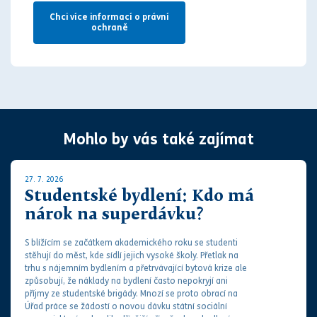
Chci více informací o právní
ochraně
Mohlo by vás také zajímat
27. 7. 2026
Studentské bydlení: Kdo má
nárok na superdávku?
S blížícím se začátkem akademického roku se studenti
stěhují do měst, kde sídlí jejich vysoké školy. Přetlak na
trhu s nájemním bydlením a přetrvávající bytová krize ale
způsobují, že náklady na bydlení často nepokryjí ani
příjmy ze studentské brigády. M
noz
í se proto obrací na
Úřad práce se žádostí o novou dávku státní sociální