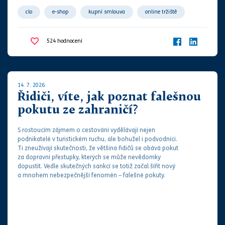
clo
e-shop
kupní smlouva
online tržiště
zahraničí
524
hodnocení
14. 7. 2026
Řidiči, víte, jak poznat falešnou
pokutu ze zahraničí?
S rostoucím zájmem o cestování vydělávají nejen
podnikatelé v turistickém ruchu, ale bohužel i podvodníci.
Ti zneužívají skutečnosti, že většina řidičů se obává
pokut
za
dopravní přestupky
, kterých se může nevědomky
dopustit. Vedle skutečných sankcí se totiž začal šířit nový
a mnohem nebezpečnější fenomén – falešné
pokut
y.