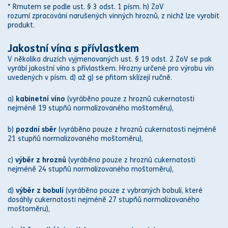
* Rmutem se podle ust. § 3 odst. 1 písm. h) ZoV
rozumí zpracování narušených vinných hroznů, z nichž lze vyrobit
produkt.
Jakostní vína s přívlastkem
V několika druzích vyjmenovaných ust. § 19 odst. 2 ZoV se pak
vyrábí jakostní víno s přívlastkem. Hrozny určené pro výrobu vín
uvedených v písm. d) až g) se přitom sklízejí ručně.
a)
kabinetní víno
(vyráběno pouze z hroznů cukernatosti
nejméně 19 stupňů normalizovaného moštoměru),
b)
pozdní sběr
(vyráběno pouze z hroznů cukernatosti nejméně
21 stupňů normalizovaného moštoměru),
c)
výběr z hroznů
(vyráběno pouze z hroznů cukernatosti
nejméně 24 stupňů normalizovaného moštoměru),
d)
výběr z bobulí
(vyráběno pouze z vybraných bobulí, které
dosáhly cukernatosti nejméně 27 stupňů normalizovaného
moštoměru),