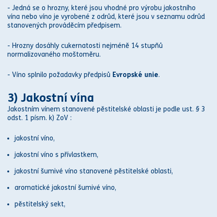
- Jedná se o hrozny, které jsou vhodné pro výrobu jakostního
vína nebo v
íno je vyrobené z odrůd, které jsou v seznamu odrůd
stanovených prováděcím předpisem.
- Hrozny dosáhly cukernatosti nejméně 14 stupňů
normalizovaného moštoměru.
- Víno splnilo požadavky předpisů
Evropské unie
.
3) Jakostní vína
Jakostním vínem stanovené pěstitelské oblasti je podle ust. § 3
odst. 1 písm. k) ZoV :
jakostní víno,
jakostní víno s přívlastkem,
jakostní šumivé víno stanovené pěstitelské oblasti,
aromatické jakostní šumivé víno,
pěstitelský sekt,