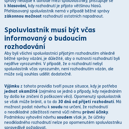
s
práv
y nedojde k dohodě mezi spoluvlastníky, přistupuje se
k
hlasování,
kdy rozhodnutí je přijato většinou hlasů.
Přehlasovaný spoluvlastník nemá v případě běžné s
práv
y
zákon
nou možnost
rozhodnutí ostatních napadnout.
Spoluvlastník musí být včas
informovaný o budoucím
rozhodování
Aby byli všichni spoluvlastníci přijatým rozhodnutím ohledně
běžné s
práv
y vázáni,
je důležité, aby o nutnosti rozhodnutí byli
nejdříve vyrozuměni. V případě, že o rozhodnutí nebyl
spoluvlastník včas vyrozuměn, není rozhodnutím vázán, ale
může svůj souhlas udělit dodatečně.
Výjimku
z tohoto pravidla tvoří pouze situace, kdy je potřeba
jednat okamžitě
(zejména se jedná o případy, kdy nejednáním
by došlo ke zničení či poškození věci). Opomenutý spoluvlastník
se však může bránit, a to do
30 dnů od přijetí rozhodnutí
. Má
možnost podat návrhu k
soud
u
na určení, že rozhodnutí
o neodkladné záležitosti nemá vůči němu
práv
ní účinky
.
Podmínkou vyhovění návrhu
soud
em
však je, že účinky
neodkladného rozhodnutí nelze po opomenutém spoluvlastníku
spravedlivě požadovat.