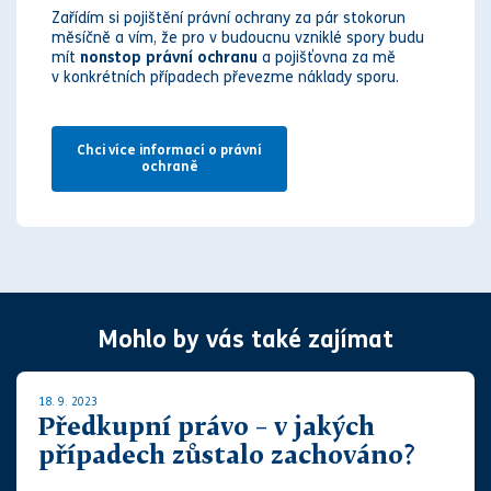
Zařídím si pojištění právní ochrany za pár stokorun
měsíčně a vím, že pro v budoucnu vzniklé spory budu
mít
nonstop právní ochranu
a pojišťovna za mě
v konkrétních případech převezme náklady sporu.
Chci více informací o právní
ochraně
Mohlo by vás také zajímat
18. 9. 2023
Předkupní právo – v jakých
případech zůstalo zachováno?