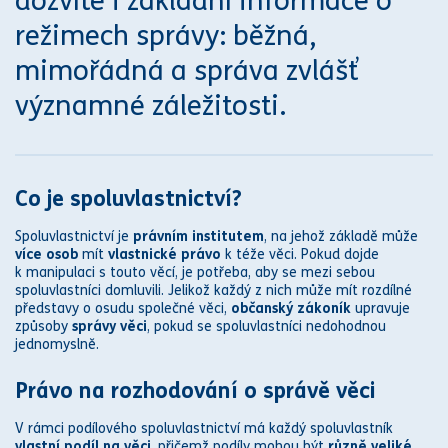
dozvíte i základní informace o
režimech s
práv
y: běžná,
mimořádná a s
práva
zvlášť
významné záležitosti.
Co je spoluvlastnictví?
Spoluvlastnictví je
práv
ním institutem
, na jehož základě může
více osob
mít
vlastnické
právo
k téže věci. Pokud dojde
k manipulaci s touto věcí, je potřeba, aby se mezi sebou
spoluvlastníci domluvili. Jelikož každý z nich může mít rozdílné
představy o osudu společné věci,
občanský zákoník
upravuje
způsoby
s
práv
y věci
, pokud se spoluvlastníci nedohodnou
jednomyslně.
Právo
na rozhodování o s
práv
ě věci
V rámci
podílového spoluvlastnictví
má každý spoluvlastník
vlastní podíl na věci
, přičemž podíly mohou být
různě veliké
.