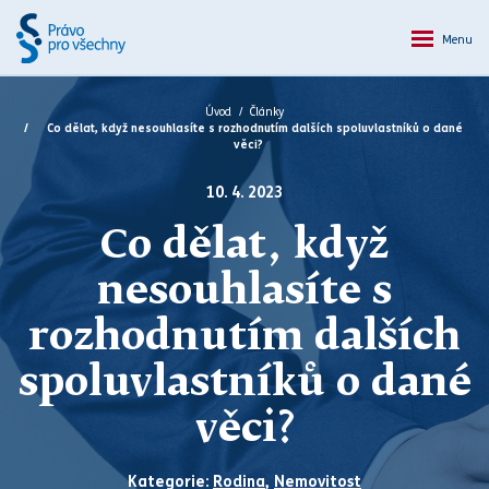
Menu
Úvod
Články
Co dělat, když nesouhlasíte s rozhodnutím dalších spoluvlastníků o dané
věci?
10. 4. 2023
Co dělat, když
nesouhlasíte s
rozhodnutím dalších
spoluvlastníků o dané
věci?
Kategorie:
Rodina
,
Nemovitost