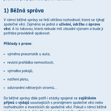
1) Běžná s
práv
a
V rámci běžné s
práv
y se řeší většina rozhodnutí, která se týkají
společné věci. Zejména se jedná o
užívání, údržbu
a
úpravu
věci
. A to takovou, která nebude mít zásadní význam a bude ji
potřeba pravidelně opakovat.
Příklady z praxe:
výměna pneumatik u auta,
revizní prohlídka nemovitosti,
výmalba pokojů,
natření plotu,
odstranění některých stromů…
Do běžné s
práv
y dále patří i otázky spojené se
zajištěním
příjmů
a
výdajů
souvisejících s pronájmem společné věci nebo
rozhodnutím o investicích do společné věci. Pokud v rámci běžné