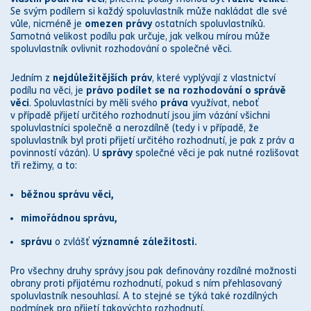
Se svým podílem si každý spoluvlastník může nakládat dle své
vůle, nicméně je
omezen
práv
y
ostatních spoluvlastníků.
Samotná velikost podílu pak určuje, jak velkou mírou může
spoluvlastník ovlivnit rozhodování o společné věci.
Jedním z
nejdůležitějších
práv
, které vyplývají z vlastnictví
podílu na věci, je
právo
podílet se na rozhodování o s
práv
ě
věci
. Spoluvlastníci by měli svého
práva
využívat, neboť
v případě přijetí určitého rozhodnutí jsou jím vázání všichni
spoluvlastníci společně a nerozdílně (tedy i v případě, že
spoluvlastník byl proti přijetí určitého rozhodnutí, je pak z
práv
a
povinností vázán). U
s
práv
y
společné věci je pak nutné rozlišovat
tři režimy, a to:
běžnou s
práv
u věci,
mimořádnou s
práv
u,
s
práv
u
o zvlášť
významné záležitosti.
Pro všechny druhy s
práv
y jsou pak definovány rozdílné možnosti
obrany proti přijatému rozhodnutí, pokud s ním přehlasovaný
spoluvlastník nesouhlasí. A to stejné se týká také rozdílných
podmínek pro přijetí takovýchto rozhodnutí.