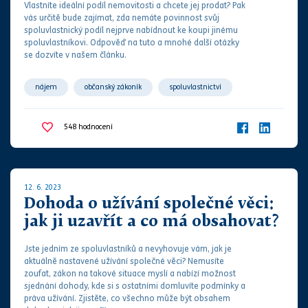
Vlastníte ideální podíl nemovitosti a chcete jej prodat? Pak
vás určitě bude zajímat, zda nemáte povinnost svůj
spoluvlastnický podíl nejprve nabídnout ke koupi jinému
spoluvlastníkovi.
Odpověď na tuto a mnohé další otázky
se dozvíte v našem článku.
nájem
občanský zákoník
spoluvlastnictví
548
hodnocení
12. 6. 2023
Dohoda o užívání společné věci:
jak ji uzavřít a co má obsahovat?
Jste jedním ze spoluvlastníků a nevyhovuje vám, jak je
aktuálně nastavené užívání společné věci? Nemusíte
zoufat,
zákon
na takové situace myslí a nabízí možnost
sjednání dohody, kde si s ostatními domluvíte podmínky a
práva
užívání. Zjistěte, co všechno může být obsahem