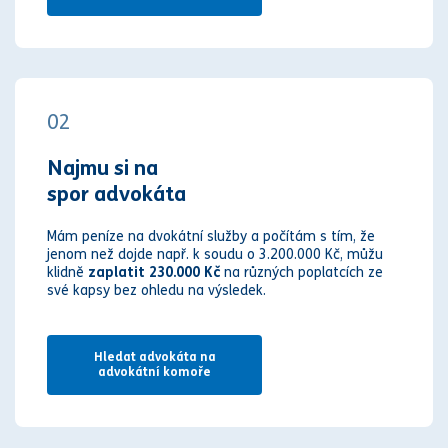
02
Najmu si na
spor advokáta
Mám peníze na dvokátní služby a počítám s tím, že
jenom než dojde např. k soudu o 3.200.000 Kč, můžu
klidně
zaplatit 230.000 Kč
na různých poplatcích ze
své kapsy bez ohledu na výsledek.
Hledat advokáta na
advokátní komoře