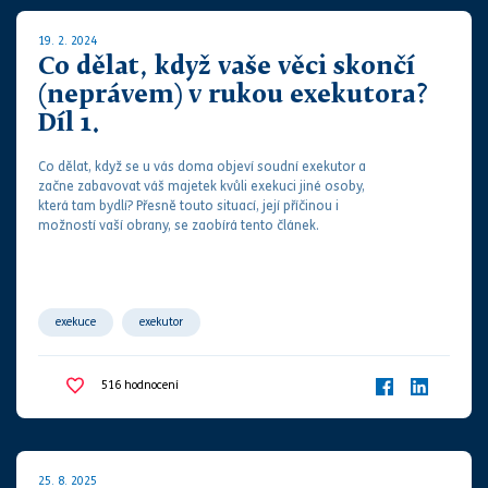
19. 2. 2024
Co dělat, když vaše věci skončí
(neprávem) v rukou exekutora?
Díl 1.
Co dělat, když se u vás doma objeví
soud
ní
exekutor
a
začne zabavovat váš majetek kvůli
exekuci
jiné osoby,
která tam bydlí?
Přesně touto situací, její příčinou i
možností vaší obrany, se zaobírá tento článek.
exekuce
exekutor
516
hodnocení
25. 8. 2025