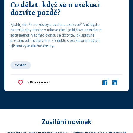
Co dělat, když se o exekuci
dozvíte pozdě?
Zjistili jste, že na vás byla uvalena
exekuce
? Aniž byste
dsotal jediný dopis? V takové chvíli je klíčové neotálet a
začít jednat. V tomto článku se dozvíte, jak s
práv
ně
postupovat – od prvního kontaktu s
exekutor
em až po
zjištění výše dlužné částky.
exekuce
518
hodnocení
Zasílání novinek