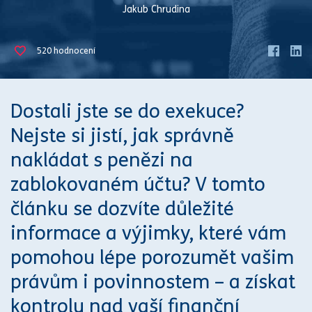
Jakub Chrudina
520
hodnocení
Dostali jste se do
exekuce
?
Nejste si jistí, jak s
práv
ně
nakládat s penězi na
zablokovaném účtu? V tomto
článku se dozvíte důležité
informace a výjimky, které vám
pomohou lépe porozumět vašim
práv
ům i povinnostem – a získat
kontrolu nad vaší finanční