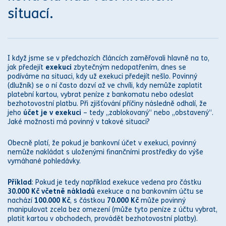
situací.
I když jsme se v předchozích článcích zaměřovali hlavně na to,
jak předejít
exekuci
zbytečným nedopatřením, dnes se
podíváme na situaci, kdy už
exekuci
předejít nešlo. Povinný
(dlužník) se o ní často dozví až ve chvíli, kdy nemůže zaplatit
platební kartou, vybrat peníze z bankomatu nebo odeslat
bezhotovostní platbu. Při zjišťování příčiny následně odhalí, že
jeho
účet je v
exekuci
– tedy „zablokovaný“ nebo „obstavený“.
Jaké možnosti má povinný v takové situaci?
Obecně platí, že pokud je bankovní účet v
exekuci
, povinný
nemůže nakládat s uloženými finančními prostředky do výše
vymáhané pohledávky.
Příklad
: Pokud je tedy například
exekuce
vedena pro částku
30.000 Kč včetně nákladů
exekuce
a na bankovním účtu se
nachází
100.000 Kč
, s částkou
70.000 Kč
může povinný
manipulovat zcela bez omezení (může tyto peníze z účtu vybrat,
platit kartou v obchodech, provádět bezhotovostní platby).