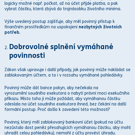
logicky možné např. počkat, až na účet přijde platba, a pak
vybrat částku, která zbývá do trojnásobku životního minima.
Výše uvedený postup zajišťuje, aby měl povinný přístup k
finančním prostředkům na uspokojení
nezbytných životních
potřeb.
Dobrovolné splnění vymáhané
povinnosti
Zákon
však upravuje i další případy, jak povinný může nakládat se
zablokovaným účtem, a to i v rozsahu vymáhané pohledávky.
Povinný může dát bance pokyn, aby nečekala na
vyrozumění
soud
ního
exekutor
a o
nabytí právní moci
exekučního
příkazu. Místo toho ji může požádat, aby vymáhanou částku
odeslala na účet
soud
ního
exekutor
a ihned, bez čekání na další
formální postup. Proč došlo k zavedení této možnosti?
Povinný, který měl zablokovaný bankovní účet (pokud na účtu
nezůstalo dost peněz přesahujících vymáhanou částku, aby mohl
uhradit celou pohledávku), nemohl z účtu provést úhradu.