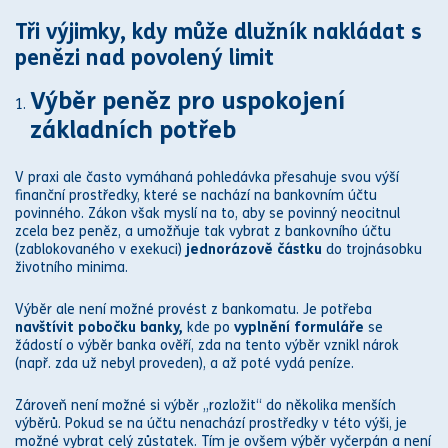
Tři výjimky, kdy může dlužník nakládat s
penězi nad povolený limit
Výběr peněz pro uspokojení
základních potřeb
V praxi ale často vymáhaná pohledávka přesahuje svou výší
finanční prostředky, které se nachází na bankovním účtu
povinného.
Zákon
však myslí na to, aby se povinný neocitnul
zcela bez peněz, a umožňuje tak vybrat z bankovního účtu
(zablokovaného v
exekuci
)
jednorázově částku
do trojnásobku
životního minima.
Výběr ale není možné provést z bankomatu. Je potřeba
navštívit pobočku banky,
kde po
vyplnění formuláře
se
žádostí o výběr banka ověří, zda na tento výběr vznikl nárok
(např. zda už nebyl proveden), a až poté vydá peníze.
Zároveň není možné si výběr „rozložit“ do několika menších
výběrů. Pokud se na účtu nenachází prostředky v této výši, je
možné vybrat celý zůstatek. Tím je ovšem výběr vyčerpán a není