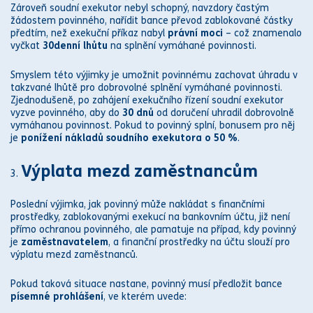
Zároveň
soud
ní
exekutor
nebyl schopný, navzdory častým
žádostem povinného, nařídit bance převod zablokované částky
předtím, než exekuční příkaz nabyl
právní moc
i
– což znamenalo
vyčkat
30denní lhůtu
na splnění vymáhané povinnosti.
Smyslem této výjimky je umožnit povinnému zachovat úhradu v
takzvané lhůtě pro dobrovolné splnění vymáhané povinnosti.
Zjednodušeně, po zahájení exekučního řízení
soud
ní
exekutor
vyzve povinného, aby do
30 dnů
od doručení uhradil dobrovolně
vymáhanou povinnost. Pokud to povinný splní, bonusem pro něj
je
ponížení nákladů
soud
ního
exekutor
a o 50 %
.
Výplata mezd zaměstnancům
Poslední výjimka, jak povinný může nakládat s finančními
prostředky, zablokovanými
exekucí
na bankovním účtu, již není
přímo ochranou povinného, ale pamatuje na případ, kdy povinný
je
zaměstnavatelem
, a finanční prostředky na účtu slouží pro
výplatu mezd zaměstnanců.
Pokud taková situace nastane, povinný musí předložit bance
písemné prohlášení
, ve kterém uvede: