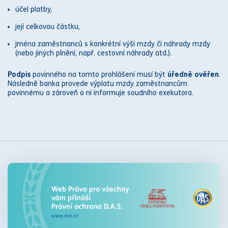
účel platby,
její celkovou částku,
jména zaměstnanců s konkrétní výší mzdy či
náhrady mzdy
(nebo jiných plnění, např.
cestovní náhrady
atd.).
Podpis
povinného na tomto prohlášení musí být
úředně ověřen
.
Následně banka provede výplatu mzdy zaměstnancům
povinnému a zároveň o ní informuje
soud
ního
exekutor
a.