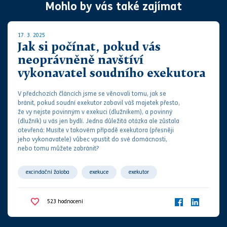
Mohlo by vás také zajímat
17. 3. 2025
Jak si počínat, pokud vás
neoprávněně navštíví
vykonavatel soudního exekutora
V předchozích článcích jsme se věnovali tomu, jak se
bránit, pokud
soud
ní
exekutor
zabavil váš majetek přesto,
že vy nejste povinným v
exekuci
(dlužníkem), a povinný
(dlužník) u vás jen bydlí
. Jedna důležitá otázka ale zůstala
otevřená: Musíte v takovém případě
exekutor
a (přesněji
jeho vykonavatele) vůbec vpustit do své domácnosti,
nebo tomu můžete zabránit?
excindační žaloba
exekuce
exekutor
523
hodnocení