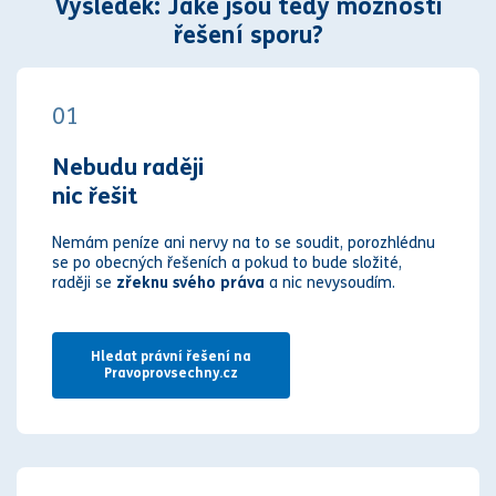
Výsledek: Jaké jsou tedy možnosti
řešení sporu?
01
Nebudu raději
nic řešit
Nemám peníze ani nervy na to se soudit, porozhlédnu
se po obecných řešeních a pokud to bude složité,
raději se
zřeknu svého práva
a nic nevysoudím.
Hledat právní řešení na
Pravoprovsechny.cz