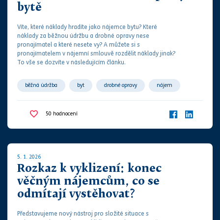
bytě
Víte, které náklady hradíte jako nájemce bytu? Které
náklady za běžnou údržbu a drobné opravy nese
pronajímatel a které nesete vy? A můžete si s
pronajímatelem v
nájemní smlouvě
rozdělit náklady jinak?
To vše se dozvíte v následujícím článku.
běžná údržba
byt
drobné opravy
nájem
nájemce
nájemní smlouva
pronajímatel
50
hodnocení
5. 1. 2026
Rozkaz k vyklizení: konec
věčným nájemcům, co se
odmítají vystěhovat?
Představujeme nový nástroj pro složité situace s