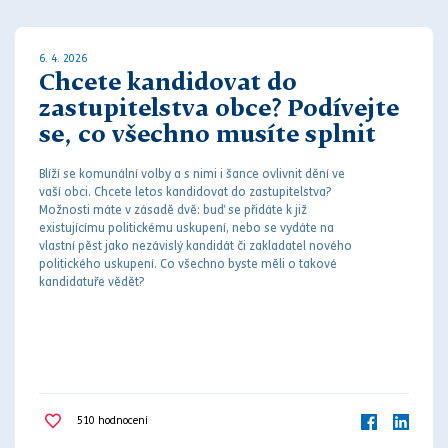
6. 4. 2026
Chcete kandidovat do
zastupitelstva obce? Podívejte
se, co všechno musíte splnit
Blíží se komunální volby a s nimi i šance ovlivnit dění ve
vaší obci. Chcete letos kandidovat do zastupitelstva?
Možnosti máte v zásadě dvě: buď se přidáte k již
existujícímu politickému uskupení, nebo se vydáte na
vlastní pěst jako nezávislý kandidát či zakladatel nového
politického uskupení. Co všechno byste měli o takové
kandidatuře vědět?
510
hodnocení