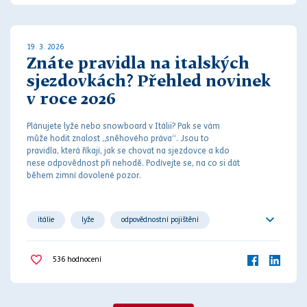
19. 3. 2026
Znáte pravidla na italských
sjezdovkách? Přehled novinek
v roce 2026
Plánujete lyže nebo snowboard v Itálii? Pak se vám
může hodit znalost „sněhového
práv
a“. Jsou to
pravidla, která říkají, jak se chovat na sjezdovce a kdo
nese odpovědnost při
nehodě
. Podívejte se, na co si dát
během zimní dovolené pozor.
itálie
lyže
odpovědnostní pojištění
pokuty
pravidla
výbava
536
hodnocení