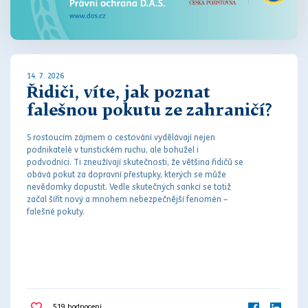
14. 7. 2026
Řidiči, víte, jak poznat
falešnou pokutu ze zahraničí?
S rostoucím zájmem o cestování vydělávají nejen
podnikatelé v turistickém ruchu, ale bohužel i
podvodníci. Ti zneužívají skutečnosti, že většina řidičů se
obává
pokut
za
dopravní přestupky
, kterých se může
nevědomky dopustit. Vedle skutečných sankcí se totiž
začal šířit nový a mnohem nebezpečnější fenomén –
falešné
pokut
y.
519
hodnocení