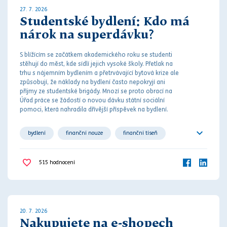
27. 7. 2026
Studentské bydlení: Kdo má
nárok na superdávku?
S blížícím se začátkem akademického roku se studenti
stěhují do měst, kde sídlí jejich vysoké školy. Přetlak na
trhu s nájemním bydlením a přetrvávající bytová krize ale
způsobují, že náklady na bydlení často nepokryjí ani
příjmy ze studentské brigády. M
noz
í se proto obrací na
Úřad práce se žádostí o novou dávku státní sociální
pomoci, která nahradila dřívější příspěvek na bydlení.
bydlení
finanční nouze
finanční tíseň
sociální dávka
sociální zabezpečení
515
hodnocení
společné bydlení
student
studium
20. 7. 2026
Nakupujete na e-shopech