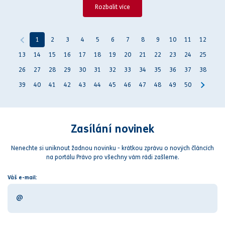
Rozbalit více
1
2
3
4
5
6
7
8
9
10
11
12
13
14
15
16
17
18
19
20
21
22
23
24
25
26
27
28
29
30
31
32
33
34
35
36
37
38
39
40
41
42
43
44
45
46
47
48
49
50
Zasílání novinek
Nenechte si uniknout žadnou novinku - krátkou zprávu o nových článcích
na portálu Právo pro všechny vám rádi zašleme.
Váš e-mail: