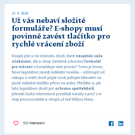
22. 6. 2026
Už vás nebaví složité
formuláře? E-shopy musí
povinně zavést tlačítko pro
rychlé vrácení zboží
Koupili jste si na internetu zboží, které
nesplnilo vaše
očekávání
, ale e-shop záměrně schovává
formulář
pro vrácení
a komplikuje vám proces? Tomu je konec.
Nová legislativa zavádí radikální novinku – odstoupit od
nákupu a vrátit zboží půjde nově jediným kliknutím na
jasně viditelné tlačítko přímo na webu. Přečtěte si, jak
tato legislativní zbraň pro
ochranu spotřebitelů
převrátí české internetové prostředí naruby a proč z ní
mají provozovatelé e-shopů už teď těžkou hlavu.
521
hodnocení