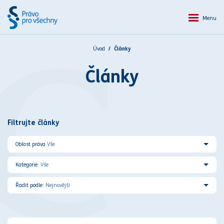
Menu
Úvod
Články
C
Články
Filtrujte články
Oblast práva
Vše
Kategorie:
Vše
Řadit podle:
Nejnovější