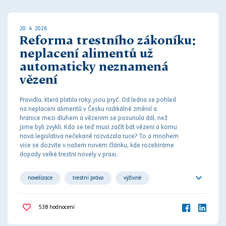
20. 4. 2026
Reforma trestního zákoníku:
neplacení alimentů už
automaticky neznamená
vězení
Pravidla, která platila roky, jsou pryč. Od ledna se pohled
na neplacení
aliment
ů v Česku radikálně změnil a
hranice mezi
dluh
em a vězením se posunula dál, než
jsme byli zvyklí. Kdo se teď musí začít bát vězení a komu
nová legislativa nečekaně rozvázala ruce? To a mnohem
více se dozvíte v našem novém článku, kde rozebíráme
dopady velké
trest
ní novely v praxi.
novelizace
trestní právo
výživné
vyživovací povinnost
538
hodnocení