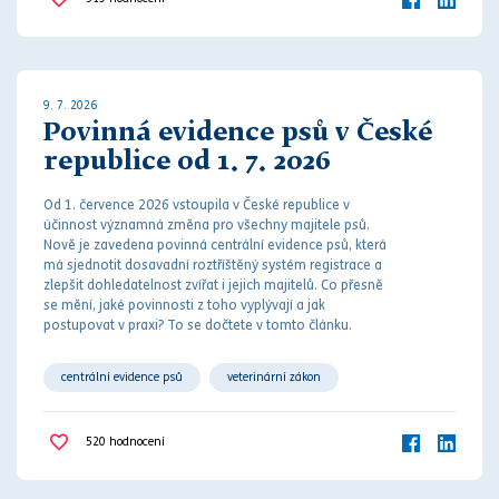
9. 7. 2026
Povinná evidence psů v České
republice od 1. 7. 2026
Od 1. července 2026 vstoupila v České republice v
účinnost významná změna pro všechny majitele psů.
Nově je zavedena povinná centrální evidence psů, která
má sjednotit dosavadní roztříštěný systém registrace a
zlepšit dohledatelnost zvířat i jejich majitelů. Co přesně
se mění, jaké povinnosti z toho vyplývají a jak
postupovat v praxi? To se dočtete v tomto článku.
centrální evidence psů
veterinární zákon
520
hodnocení