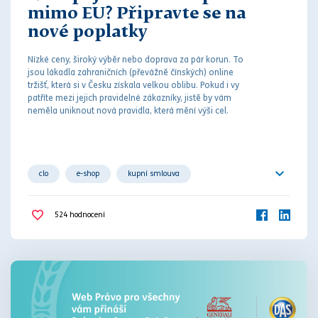
mimo EU? Připravte se na
nové poplatky
Nízké ceny, široký výběr nebo doprava za pár korun. To
jsou lákadla zahraničních (převážně čínských) online
tržišť, která si v Česku získala velkou oblibu. Pokud i vy
patříte mezi jejich pravidelné zákazníky, jistě by vám
neměla uniknout nová pravidla, která mění výši cel.
clo
e-shop
kupní smlouva
online tržiště
zahraničí
524
hodnocení