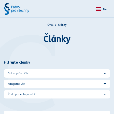
Menu
Úvod
Články
C
Články
Filtrujte články
Oblast práva
Vše
Kategorie:
Vše
Řadit podle:
Nejnovější