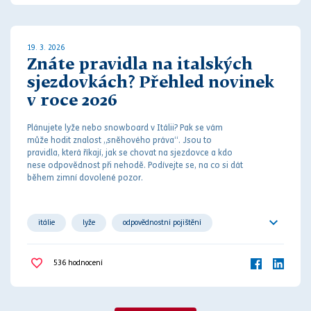
19. 3. 2026
Znáte pravidla na italských
sjezdovkách? Přehled novinek
v roce 2026
Plánujete lyže nebo snowboard v Itálii? Pak se vám
může hodit znalost „sněhového
práv
a“. Jsou to
pravidla, která říkají, jak se chovat na sjezdovce a kdo
nese odpovědnost při
nehodě
. Podívejte se, na co si dát
během zimní dovolené pozor.
itálie
lyže
odpovědnostní pojištění
pokuty
pravidla
výbava
536
hodnocení