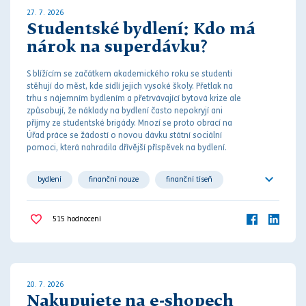
27. 7. 2026
Studentské bydlení: Kdo má
nárok na superdávku?
S blížícím se začátkem akademického roku se studenti
stěhují do měst, kde sídlí jejich vysoké školy. Přetlak na
trhu s nájemním bydlením a přetrvávající bytová krize ale
způsobují, že náklady na bydlení často nepokryjí ani
příjmy ze studentské brigády. M
noz
í se proto obrací na
Úřad práce se žádostí o novou dávku státní sociální
pomoci, která nahradila dřívější příspěvek na bydlení.
bydlení
finanční nouze
finanční tíseň
sociální dávka
sociální zabezpečení
515
hodnocení
společné bydlení
student
studium
20. 7. 2026
Nakupujete na e-shopech