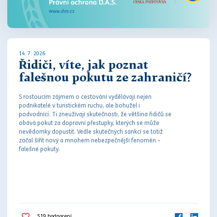
14. 7. 2026
Řidiči, víte, jak poznat
falešnou pokutu ze zahraničí?
S rostoucím zájmem o cestování vydělávají nejen
podnikatelé v turistickém ruchu, ale bohužel i
podvodníci. Ti zneužívají skutečnosti, že většina řidičů se
obává
pokut
za
dopravní přestupky
, kterých se může
nevědomky dopustit. Vedle skutečných sankcí se totiž
začal šířit nový a mnohem nebezpečnější fenomén –
falešné
pokut
y.
519
hodnocení