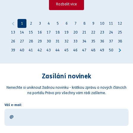
Rozbalit více
1
2
3
4
5
6
7
8
9
10
11
12
13
14
15
16
17
18
19
20
21
22
23
24
25
26
27
28
29
30
31
32
33
34
35
36
37
38
39
40
41
42
43
44
45
46
47
48
49
50
Zasílání novinek
Nenechte si uniknout žadnou novinku - krátkou zprávu o nových článcích
na portálu Právo pro všechny vám rádi zašleme.
Váš e-mail: