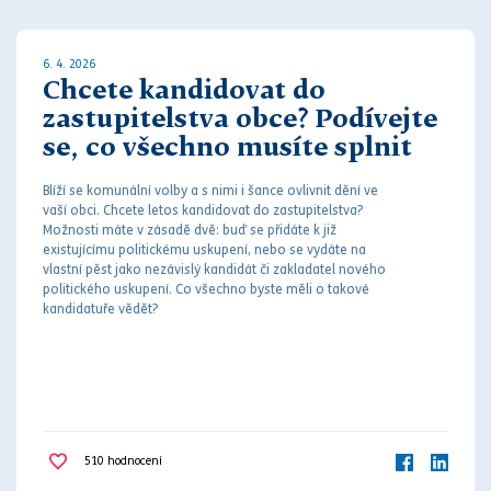
6. 4. 2026
Chcete kandidovat do
zastupitelstva obce? Podívejte
se, co všechno musíte splnit
Blíží se komunální volby a s nimi i šance ovlivnit dění ve
vaší obci. Chcete letos kandidovat do zastupitelstva?
Možnosti máte v zásadě dvě: buď se přidáte k již
existujícímu politickému uskupení, nebo se vydáte na
vlastní pěst jako nezávislý kandidát či zakladatel nového
politického uskupení. Co všechno byste měli o takové
kandidatuře vědět?
510
hodnocení