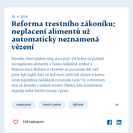
20. 4. 2026
Reforma trestního zákoníku:
neplacení alimentů už
automaticky neznamená
vězení
Pravidla, která platila roky, jsou pryč. Od ledna se pohled
na neplacení
aliment
ů v Česku radikálně změnil a
hranice mezi
dluh
em a vězením se posunula dál, než
jsme byli zvyklí. Kdo se teď musí začít bát vězení a komu
nová legislativa nečekaně rozvázala ruce? To a mnohem
více se dozvíte v našem novém článku, kde rozebíráme
dopady velké
trest
ní novely v praxi.
novelizace
trestní právo
výživné
vyživovací povinnost
538
hodnocení