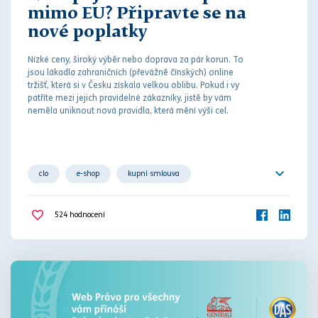
mimo EU? Připravte se na
nové poplatky
Nízké ceny, široký výběr nebo doprava za pár korun. To
jsou lákadla zahraničních (převážně čínských) online
tržišť, která si v Česku získala velkou oblibu. Pokud i vy
patříte mezi jejich pravidelné zákazníky, jistě by vám
neměla uniknout nová pravidla, která mění výši cel.
clo
e-shop
kupní smlouva
online tržiště
zahraničí
524
hodnocení