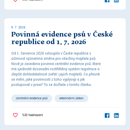
9. 7. 2026
Povinná evidence psů v České
republice od 1. 7. 2026
Od 1. července 2026 vstoupila v České republice v
účinnost významná změna pro všechny majitele psů.
Nově je zavedena povinná centrální evidence psů, která
má sjednotit dosavadní roztříštěný systém registrace a
zlepšit dohledatelnost zvířat i jejich majitelů. Co přesně
se mění, jaké povinnosti z toho vyplývají a jak
postupovat v praxi? To se dočtete v tomto článku.
centrální evidence psů
veterinární zákon
520
hodnocení