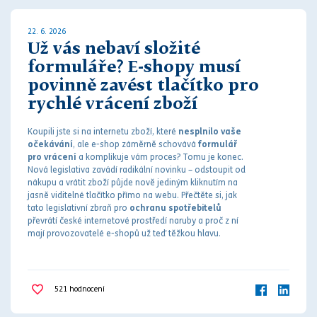
22. 6. 2026
Už vás nebaví složité
formuláře? E-shopy musí
povinně zavést tlačítko pro
rychlé vrácení zboží
Koupili jste si na internetu zboží, které
nesplnilo vaše
očekávání
, ale e-shop záměrně schovává
formulář
pro vrácení
a komplikuje vám proces? Tomu je konec.
Nová legislativa zavádí radikální novinku – odstoupit od
nákupu a vrátit zboží půjde nově jediným kliknutím na
jasně viditelné tlačítko přímo na webu. Přečtěte si, jak
tato legislativní zbraň pro
ochranu spotřebitelů
převrátí české internetové prostředí naruby a proč z ní
mají provozovatelé e-shopů už teď těžkou hlavu.
521
hodnocení