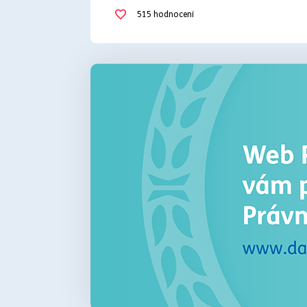
sociální zabezpečení
společné bydlení
515
hodnocení
studium