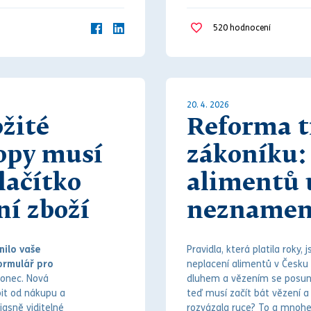
520
hodnocení
20. 4. 2026
ožité
Reforma t
opy musí
zákoníku:
lačítko
alimentů 
ní zboží
neznamen
nilo vaše
Pravidla, která platila roky,
ormulář pro
neplacení
aliment
ů v Česku
konec. Nová
dluh
em a vězením se posunul
pit od nákupu a
teď musí začít bát vězení 
jasně viditelné
rozvázala ruce? To a mnoh