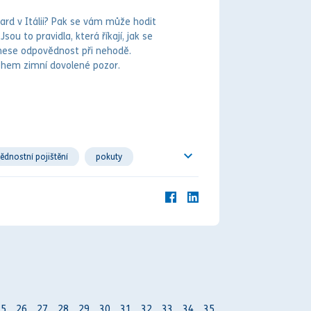
rd v Itálii? Pak se vám může hodit
 Jsou to pravidla, která říkají, jak se
 nese odpovědnost při
nehodě
.
během zimní dovolené pozor.
dnostní pojištění
pokuty
25
26
27
28
29
30
31
32
33
34
35