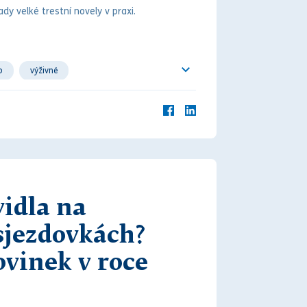
ady velké
trest
ní novely v praxi.
o
výživné
vidla na
sjezdovkách?
ovinek v roce