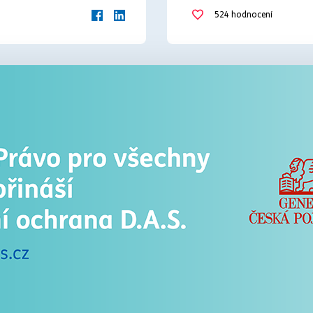
student
zahraničí
524
hodnocení