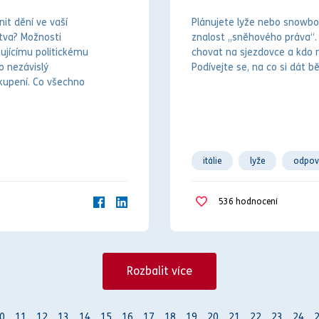
nit dění ve vaší
Plánujete lyže nebo snowboa
stva? Možnosti
znalost „sněhového
práv
a“.
tujícímu politickému
chovat na sjezdovce a kdo
o nezávislý
Podívejte se, na co si dát 
skupení. Co všechno
itálie
lyže
odpově
pravidla
výbava
536
hodnocení
Rozbalit více
0
11
12
13
14
15
16
17
18
19
20
21
22
23
24