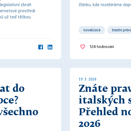
legislativní zbraň
článku, kde rozebíráme dop
ternetové prostředí
pů už teď těžkou
novelizace
trestní práv
vyživovací povinnost
538
hodnocení
19. 3. 2026
at do
Znáte pra
bce?
italských 
 všechno
Přehled n
2026