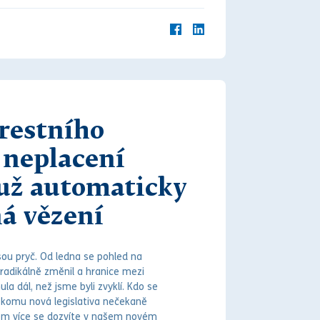
restního
 neplacení
už automaticky
á vězení
 jsou pryč. Od ledna se pohled na
 radikálně změnil a hranice mezi
a dál, než jsme byli zvyklí. Kdo se
a komu nová legislativa nečekaně
em více se dozvíte v našem novém