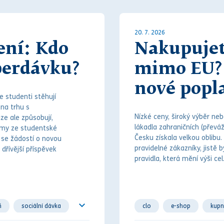
C
20. 7. 2026
ení: Kdo
Nakupujet
perdávku?
mimo EU? 
nové popl
 studenti stěhují
 na trhu s
Nízké ceny, široký výběr ne
ze ale způsobují,
lákadla zahraničních (převážn
íjmy ze studentské
Česku získala velkou oblibu. 
e se žádostí o novou
pravidelné zákazníky, jistě
 dřívější příspěvek
pravidla, která mění výši cel
ň
sociální dávka
clo
e-shop
kupn