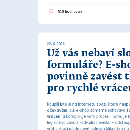
519
hodnocení
22. 6. 2026
Už vás nebaví sl
formuláře? E-sh
povinně zavést t
pro rychlé vráce
Koupili jste si na internetu zboží, které
nespl
očekávání
, ale e-shop záměrně schovává
f
vrácení
a komplikuje vám proces? Tomu je 
legislativa zavádí radikální novinku – odstou
vrátit zboží půjde nově jediným kliknutím na 