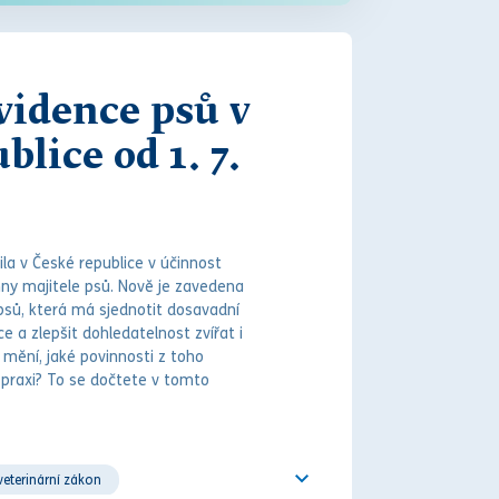
vidence psů v
blice od 1. 7.
la v České republice v účinnost
y majitele psů. Nově je zavedena
psů, která má sjednotit dosavadní
e a zlepšit dohledatelnost zvířat i
e mění, jaké povinnosti z toho
v praxi? To se dočtete v tomto
veterinární zákon