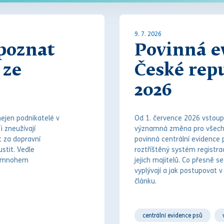
9. 7. 2026
 poznat
Povinná e
 ze
České repu
2026
ejen podnikatelé v
Od 1. července 2026 vstoupi
i zneužívají
významná změna pro všechn
t
za
dopravní
povinná centrální evidence 
stit. Vedle
roztříštěný systém registrac
 a mnohem
jejich majitelů. Co přesně s
vyplývají a jak postupovat 
článku.
centrální evidence psů