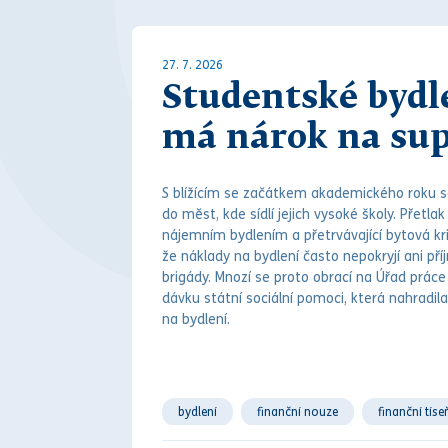
27. 7. 2026
Studentské bydl
má nárok na su
S blížícím se začátkem akademického roku se
do měst, kde sídlí jejich vysoké školy. Přetlak
nájemním bydlením a přetrvávající bytová kri
že náklady na bydlení často nepokryjí ani př
brigády. M
noz
í se proto obrací na Úřad prác
dávku státní sociální pomoci, která nahradila
na bydlení.
bydlení
finanční nouze
finanční tíse