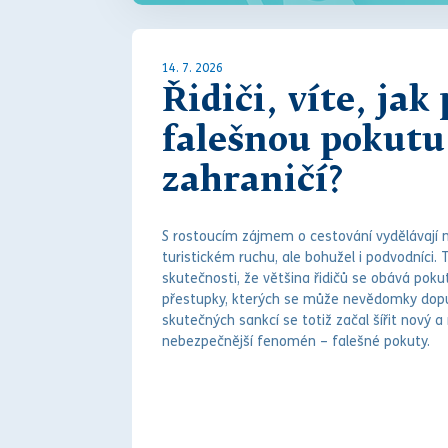
14. 7. 2026
Řidiči, víte, jak
falešnou pokutu
zahraničí?
S rostoucím zájmem o cestování vydělávají n
turistickém ruchu, ale bohužel i podvodníci. T
skutečnosti, že většina řidičů se obává
poku
přestupky
, kterých se může nevědomky dopu
skutečných sankcí se totiž začal šířit nový
nebezpečnější fenomén – falešné
pokut
y.