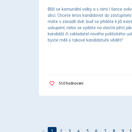
Blíží se komunální volby a s nimi i šance ovliv
obci. Chcete letos kandidovat do zastupitel
máte v zásadě dvě: buď se přidáte k již exis
uskupení, nebo se vydáte na vlastní pěst jak
kandidát či zakladatel nového politického u
byste měli o takové kandidatuře vědět?
510
hodnocení
1
2
3
4
5
6
7
8
9
1