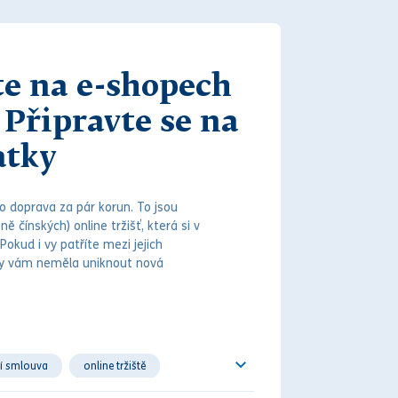
e na e-shopech
Připravte se na
atky
bo doprava za pár korun. To jsou
ě čínských) online tržišť, která si v
Pokud i vy patříte mezi jejich
 by vám neměla uniknout nová
.
í smlouva
online tržiště