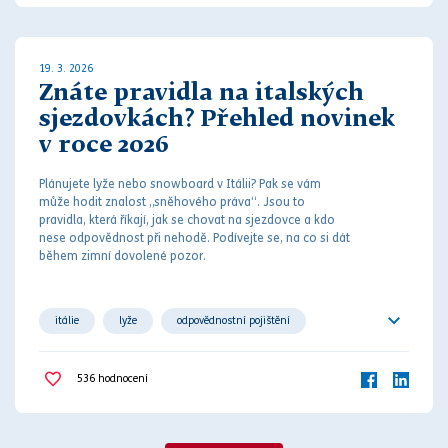
19. 3. 2026
Znáte pravidla na italských
sjezdovkách? Přehled novinek
v roce 2026
Plánujete lyže nebo snowboard v Itálii? Pak se vám
může hodit znalost „sněhového
práv
a“. Jsou to
pravidla, která říkají, jak se chovat na sjezdovce a kdo
nese odpovědnost při
nehodě
. Podívejte se, na co si dát
během zimní dovolené pozor.
itálie
lyže
odpovědnostní pojištění
pokuty
pravidla
výbava
536
hodnocení