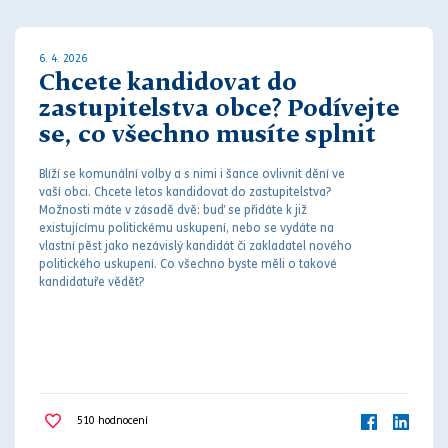
6. 4. 2026
Chcete kandidovat do
zastupitelstva obce? Podívejte
se, co všechno musíte splnit
Blíží se komunální volby a s nimi i šance ovlivnit dění ve
vaší obci. Chcete letos kandidovat do zastupitelstva?
Možnosti máte v zásadě dvě: buď se přidáte k již
existujícímu politickému uskupení, nebo se vydáte na
vlastní pěst jako nezávislý kandidát či zakladatel nového
politického uskupení. Co všechno byste měli o takové
kandidatuře vědět?
510
hodnocení