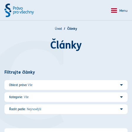
Menu
Úvod
Články
C
Články
Filtrujte články
Oblast práva
Vše
Kategorie:
Vše
Řadit podle:
Nejnovější