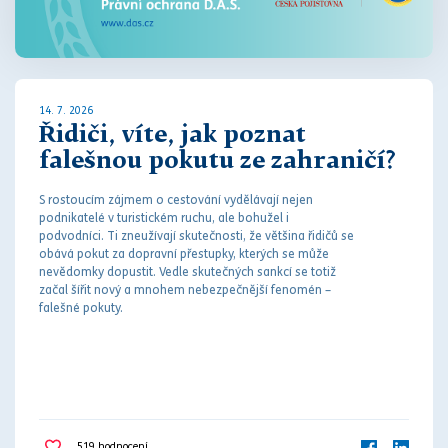
14. 7. 2026
Řidiči, víte, jak poznat
falešnou pokutu ze zahraničí?
S rostoucím zájmem o cestování vydělávají nejen
podnikatelé v turistickém ruchu, ale bohužel i
podvodníci. Ti zneužívají skutečnosti, že většina řidičů se
obává
pokut
za
dopravní přestupky
, kterých se může
nevědomky dopustit. Vedle skutečných sankcí se totiž
začal šířit nový a mnohem nebezpečnější fenomén –
falešné
pokut
y.
519
hodnocení