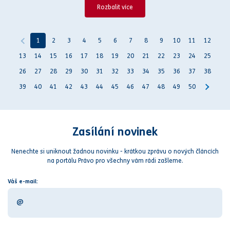
Rozbalit více
1
2
3
4
5
6
7
8
9
10
11
12
13
14
15
16
17
18
19
20
21
22
23
24
25
26
27
28
29
30
31
32
33
34
35
36
37
38
39
40
41
42
43
44
45
46
47
48
49
50
Zasílání novinek
Nenechte si uniknout žadnou novinku - krátkou zprávu o nových článcích
na portálu Právo pro všechny vám rádi zašleme.
Váš e-mail: