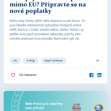
mimo EU? Připravte se na
nové poplatky
Nízké ceny, široký výběr nebo doprava za pár korun. To
jsou lákadla zahraničních (převážně čínských) online
tržišť, která si v Česku získala velkou oblibu. Pokud i vy
patříte mezi jejich pravidelné zákazníky, jistě by vám
neměla uniknout nová pravidla, která mění výši cel.
clo
e-shop
kupní smlouva
online tržiště
zahraničí
524
hodnocení