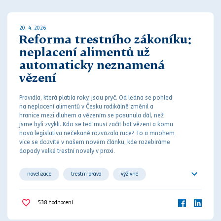
20. 4. 2026
Reforma trestního zákoníku:
neplacení alimentů už
automaticky neznamená
vězení
Pravidla, která platila roky, jsou pryč. Od ledna se pohled
na neplacení
aliment
ů v Česku radikálně změnil a
hranice mezi
dluh
em a vězením se posunula dál, než
jsme byli zvyklí. Kdo se teď musí začít bát vězení a komu
nová legislativa nečekaně rozvázala ruce? To a mnohem
více se dozvíte v našem novém článku, kde rozebíráme
dopady velké
trest
ní novely v praxi.
novelizace
trestní právo
výživné
vyživovací povinnost
538
hodnocení