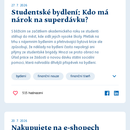
27. 7. 2026
Studentské bydlení: Kdo má
nárok na superdávku?
S blížícím se začátkem akademického roku se studenti
stěhují do měst, kde sídlí jejich vysoké školy. Přetlak na
trhu s nájemním bydlením a přetrvávající bytová krize ale
způsobují, že náklady na bydlení často nepokryjí ani
příjmy ze studentské brigády. M
noz
í se proto obrací na
Úřad práce se žádostí o novou dávku státní sociální
pomoci, která nahradila dřívější příspěvek na bydlení.
bydlení
finanční nouze
finanční tíseň
sociální dávka
sociální zabezpečení
515
hodnocení
společné bydlení
student
studium
20. 7. 2026
Nakupujete na e-shopech