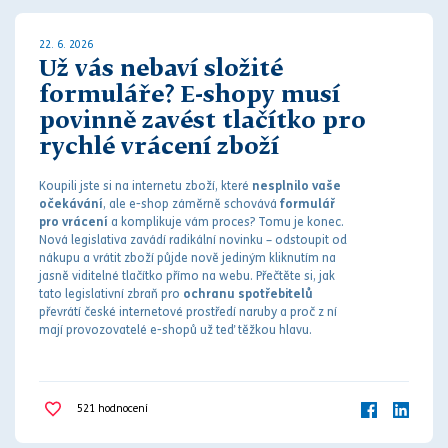
22. 6. 2026
Už vás nebaví složité
formuláře? E-shopy musí
povinně zavést tlačítko pro
rychlé vrácení zboží
Koupili jste si na internetu zboží, které
nesplnilo vaše
očekávání
, ale e-shop záměrně schovává
formulář
pro vrácení
a komplikuje vám proces? Tomu je konec.
Nová legislativa zavádí radikální novinku – odstoupit od
nákupu a vrátit zboží půjde nově jediným kliknutím na
jasně viditelné tlačítko přímo na webu. Přečtěte si, jak
tato legislativní zbraň pro
ochranu spotřebitelů
převrátí české internetové prostředí naruby a proč z ní
mají provozovatelé e-shopů už teď těžkou hlavu.
521
hodnocení