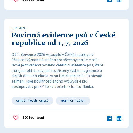
9. 7. 2026
Povinná evidence psů v České
republice od 1. 7. 2026
Od 1. července 2026 vstoupila v České republice v
účinnost významná změna pro všechny majitele psů.
Nově je zavedena povinná centrální evidence psů, která
má sjednotit dosavadní roztříštěný systém registrace a
zlepšit dohledatelnost zvířat i jejich majitelů. Co přesně
se mění, jaké povinnosti z toho vyplývají a jak
postupovat v praxi? To se dočtete v tomto článku.
centrální evidence psů
veterinární zákon
520
hodnocení