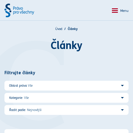
Menu
Úvod
Články
C
Články
Filtrujte články
Oblast práva
Vše
Kategorie:
Vše
Řadit podle:
Nejnovější