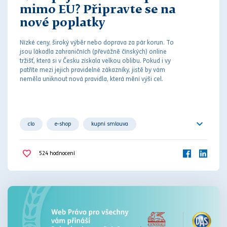
mimo EU? Připravte se na
nové poplatky
Nízké ceny, široký výběr nebo doprava za pár korun. To
jsou lákadla zahraničních (převážně čínských) online
tržišť, která si v Česku získala velkou oblibu. Pokud i vy
patříte mezi jejich pravidelné zákazníky, jistě by vám
neměla uniknout nová pravidla, která mění výši cel.
clo
e-shop
kupní smlouva
online tržiště
zahraničí
524
hodnocení