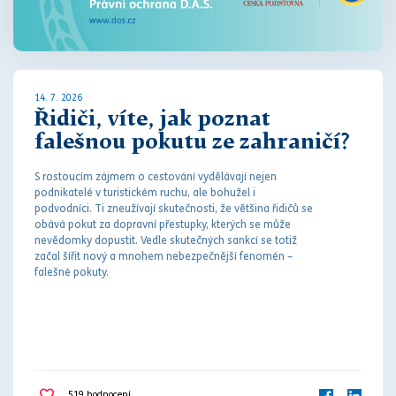
14. 7. 2026
Řidiči, víte, jak poznat
falešnou pokutu ze zahraničí?
S rostoucím zájmem o cestování vydělávají nejen
podnikatelé v turistickém ruchu, ale bohužel i
podvodníci. Ti zneužívají skutečnosti, že většina řidičů se
obává
pokut
za
dopravní přestupky
, kterých se může
nevědomky dopustit. Vedle skutečných sankcí se totiž
začal šířit nový a mnohem nebezpečnější fenomén –
falešné
pokut
y.
519
hodnocení