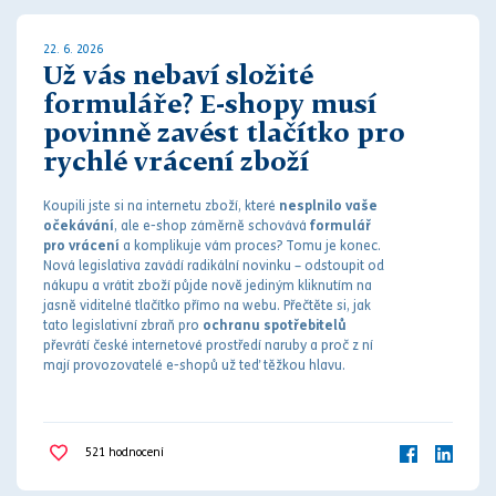
22. 6. 2026
Už vás nebaví složité
formuláře? E-shopy musí
povinně zavést tlačítko pro
rychlé vrácení zboží
Koupili jste si na internetu zboží, které
nesplnilo vaše
očekávání
, ale e-shop záměrně schovává
formulář
pro vrácení
a komplikuje vám proces? Tomu je konec.
Nová legislativa zavádí radikální novinku – odstoupit od
nákupu a vrátit zboží půjde nově jediným kliknutím na
jasně viditelné tlačítko přímo na webu. Přečtěte si, jak
tato legislativní zbraň pro
ochranu spotřebitelů
převrátí české internetové prostředí naruby a proč z ní
mají provozovatelé e-shopů už teď těžkou hlavu.
521
hodnocení