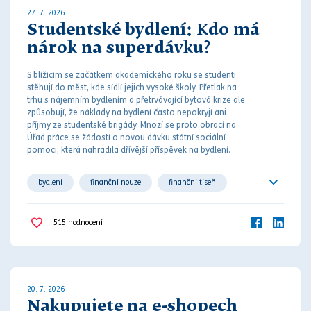
27. 7. 2026
Studentské bydlení: Kdo má
nárok na superdávku?
S blížícím se začátkem akademického roku se studenti
stěhují do měst, kde sídlí jejich vysoké školy. Přetlak na
trhu s nájemním bydlením a přetrvávající bytová krize ale
způsobují, že náklady na bydlení často nepokryjí ani
příjmy ze studentské brigády. M
noz
í se proto obrací na
Úřad práce se žádostí o novou dávku státní sociální
pomoci, která nahradila dřívější příspěvek na bydlení.
bydlení
finanční nouze
finanční tíseň
sociální dávka
sociální zabezpečení
515
hodnocení
společné bydlení
student
studium
20. 7. 2026
Nakupujete na e-shopech