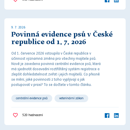
9. 7. 2026
Povinná evidence psů v České
republice od 1. 7. 2026
Od 1. července 2026 vstoupila v České republice v
účinnost významná změna pro všechny majitele psů.
Nově je zavedena povinná centrální evidence psů, která
má sjednotit dosavadní roztříštěný systém registrace a
zlepšit dohledatelnost zvířat i jejich majitelů. Co přesně
se mění, jaké povinnosti z toho vyplývají a jak
postupovat v praxi? To se dočtete v tomto článku.
centrální evidence psů
veterinární zákon
520
hodnocení