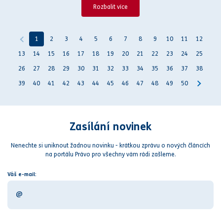
Rozbalit více
1
2
3
4
5
6
7
8
9
10
11
12
13
14
15
16
17
18
19
20
21
22
23
24
25
26
27
28
29
30
31
32
33
34
35
36
37
38
39
40
41
42
43
44
45
46
47
48
49
50
Zasílání novinek
Nenechte si uniknout žadnou novinku - krátkou zprávu o nových článcích
na portálu Právo pro všechny vám rádi zašleme.
Váš e-mail: