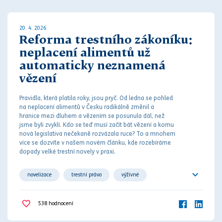
20. 4. 2026
Reforma trestního zákoníku:
neplacení alimentů už
automaticky neznamená
vězení
Pravidla, která platila roky, jsou pryč. Od ledna se pohled
na neplacení
aliment
ů v Česku radikálně změnil a
hranice mezi
dluh
em a vězením se posunula dál, než
jsme byli zvyklí. Kdo se teď musí začít bát vězení a komu
nová legislativa nečekaně rozvázala ruce? To a mnohem
více se dozvíte v našem novém článku, kde rozebíráme
dopady velké
trest
ní novely v praxi.
novelizace
trestní právo
výživné
vyživovací povinnost
538
hodnocení