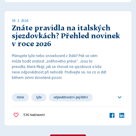
19. 3. 2026
Znáte pravidla na italských
sjezdovkách? Přehled novinek
v roce 2026
Plánujete lyže nebo snowboard v Itálii? Pak se vám
může hodit znalost „sněhového
práv
a“. Jsou to
pravidla, která říkají, jak se chovat na sjezdovce a kdo
nese odpovědnost při
nehodě
. Podívejte se, na co si dát
během zimní dovolené pozor.
itálie
lyže
odpovědnostní pojištění
pokuty
pravidla
výbava
536
hodnocení