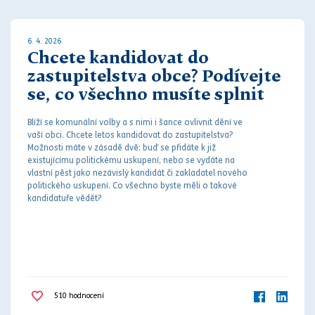
6. 4. 2026
Chcete kandidovat do
zastupitelstva obce? Podívejte
se, co všechno musíte splnit
Blíží se komunální volby a s nimi i šance ovlivnit dění ve
vaší obci. Chcete letos kandidovat do zastupitelstva?
Možnosti máte v zásadě dvě: buď se přidáte k již
existujícímu politickému uskupení, nebo se vydáte na
vlastní pěst jako nezávislý kandidát či zakladatel nového
politického uskupení. Co všechno byste měli o takové
kandidatuře vědět?
510
hodnocení