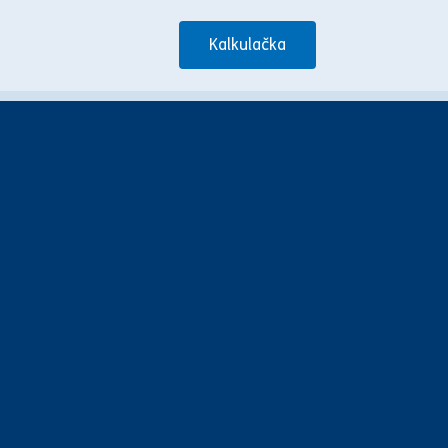
Kalkulačka
 vozidla se