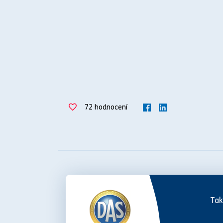
72
hodnocení
Tak