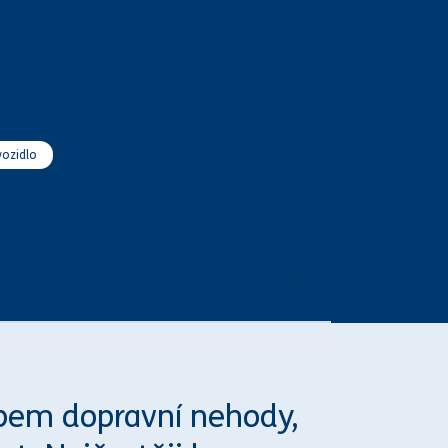
vozidlo
JUDr. Barbora Pospíšilová
typem dopravní
nehod
y,