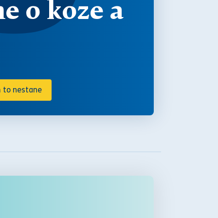
e o koze a
m to nestane