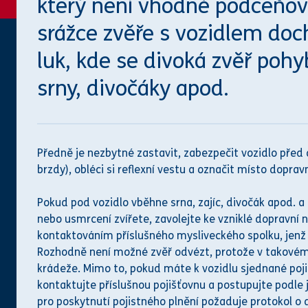
který není vhodné podceňova
srážce zvěře s vozidlem dochá
luk, kde se divoká zvěř pohy
srny, divočáky apod.
Předně je nezbytné zastavit, zabezpečit vozidlo před
brzdy), obléci si reflexní vestu a označit místo doprav
Pokud pod vozidlo vběhne srna, zajíc, divočák apod. a 
nebo usmrcení zvířete, zavolejte ke vzniklé dopravní
kontaktováním příslušného mysliveckého spolku, jenž 
Rozhodně není možné zvěř odvézt, protože v takovém 
krádeže. Mimo to, pokud máte k vozidlu sjednané poji
kontaktujte příslušnou pojišťovnu a postupujte podle j
pro poskytnutí pojistného plnění požaduje protokol o