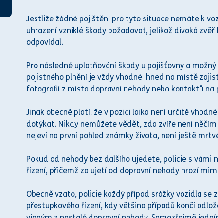
Jestliže žádné pojištění pro tyto situace nemáte k v
uhrazení vzniklé škody požadovat, jelikož divoká zvěř
odpovídal.
Pro následné uplatňování škody u pojišťovny a možný
pojistného plnění je vždy vhodné ihned na místě zajis
fotografií z místa dopravní
nehod
y nebo kontaktů na 
Jinak obecně platí, že v pozici laika není určitě vhodn
dotýkat. Nikdy nemůžete vědět, zda zvíře není něčím 
nejeví na první pohled známky života, není ještě mrtv
Pokud od
nehod
y bez dalšího ujedete, policie s vám
řízení, přičemž za ujetí od dopravní
nehod
y hrozí mimo
Obecně vzato, policie každý případ srážky vozidla se 
přestupkového řízení, kdy většina případů končí odlože
vinným z nastalé dopravní
nehod
y. Samozřejmě jedním