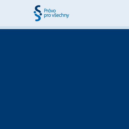
Úvod
Články
Dopravní nehoda - srážka vozidla
Dopravní n