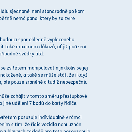
ozidlu sjednané, není standradně po kom
 běžně nemá pána, který by za zvíře
 budoucí spor ohledně vyplaceného
tit také maximum důkazů, ať již pořízení
případné svědky atd.
é se zvířetem manipulovat a jakkoliv se jej
nakažené, a také se může stát, že i když
é, ale pouze zraněné a tudíž nebezpečné.
i může zahájit v tomto směru přestupkové
 jiné udělení 7 bodů do karty řidiče.
zvířetem posuzuje individuálně v rámci
ním s tím, že řidič vozidla není uznán
 z hlavních základů pro toto posouzení je,