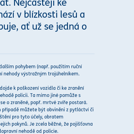
t. Nejčastěji ke
zí v blízkosti lesů a
buje, ať už se jedná o
 dalším pohybem (např. použitím ruční
ní
nehod
y výstražným trojúhelníkem.
dojde k poškození vozidla či ke zranění
nehod
ě policii. Ta mimo jiné pomůže s
se o zraněné, popř. mrtvé zvíře postará.
případě můžete být obviněni z pytláctví či
štění pro tyto účely, obratem
ejích pokynů. Je zcela běžné, že pojišťovna
 dopravní
nehod
ě od policie.