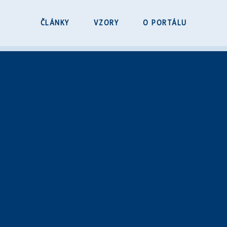
ČLÁNKY
VZORY
O PORTÁLU
 se zvěří
25. 10. 2018
ehoda - srážka
zvěří