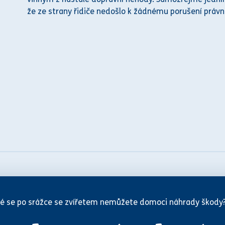
že ze strany řidiče nedošlo k žádnému porušení
práv
n
é se po srážce se zvířetem nemůžete domoci náhrady škody