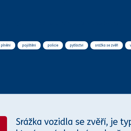
D
Kategorie:
Auto / moto
,
Zvíře
,
Pojištění
,
Správní řízení
 plnění
pojištění
policie
pytláctví
srážka se zvěří
Srážka vozidla se zvěří, je 