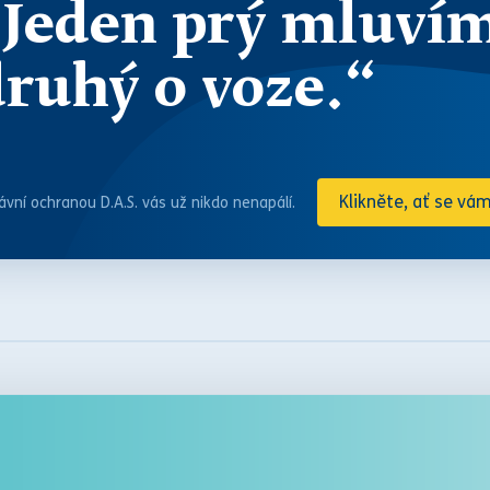
„Jeden prý mluvím
druhý o voze.“
Klikněte, ať se vá
ávní ochranou D.A.S. vás už nikdo nenapálí.