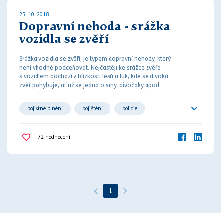
25. 10. 2018
Dopravní nehoda - srážka
vozidla se zvěří
Srážka vozidla se zvěří, je typem dopravní
nehod
y, který
není vhodné podceňovat. Nejčastěji ke srážce zvěře
s vozidlem dochází v blízkosti lesů a luk, kde se divoká
zvěř pohybuje, ať už se jedná o srny, divočáky apod.
pojistné plnění
pojištění
policie
pytláctví
srážka se zvěří
vozidlo
72
hodnocení
1