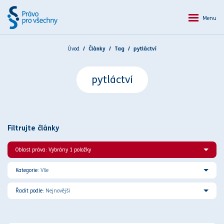
Menu
Úvod
Články
Tag
pytláctví
pytláctví
Filtrujte články
Oblast práva: Vybrány 1 položky
Kategorie:
Vše
Řadit podle:
Nejnovější