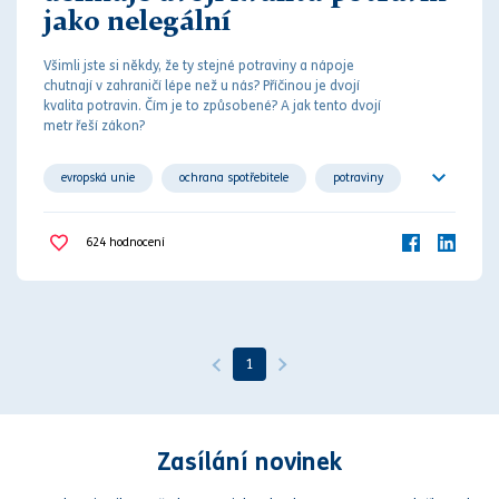
jako nelegální
Všimli jste si někdy, že ty stejné potraviny a nápoje
chutnají v zahraničí lépe než u nás? Příčinou je dvojí
kvalita potravin. Čím je to způsobené? A jak tento dvojí
metr řeší
zákon
?
evropská unie
ochrana spotřebitele
potraviny
státní zemědělská a potravinářská inspekce
624
hodnocení
zákaz dvojí kvality potravin;
1
Zasílání novinek