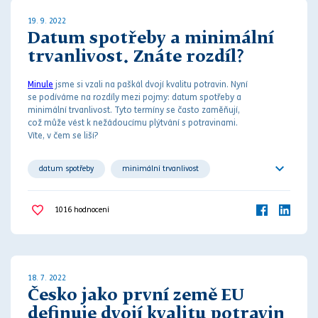
19. 9. 2022
Datum spotřeby a minimální
trvanlivost. Znáte rozdíl?
Minule
jsme si vzali na paškál dvojí kvalitu potravin. Nyní
se podíváme na rozdíly mezi pojmy: datum spotřeby a
minimální trvanlivost. Tyto termíny se často zaměňují,
což může vést k nežádoucímu plýtvání s potravinami.
Víte, v čem se liší?
datum spotřeby
minimální trvanlivost
potravina
potraviny
1016
hodnocení
státní zemědělská a potravinářská inspekce
18. 7. 2022
Česko jako první země EU
definuje dvojí kvalitu potravin