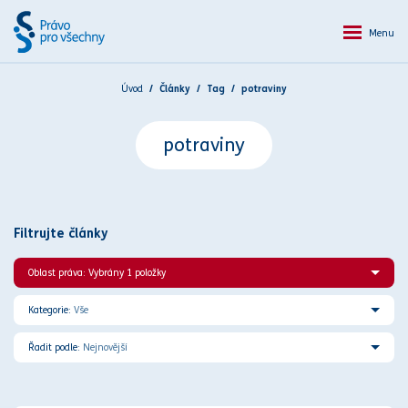
Menu
Úvod
Články
Tag
potraviny
potraviny
Filtrujte články
Oblast práva: Vybrány 1 položky
Kategorie:
Vše
Řadit podle:
Nejnovější