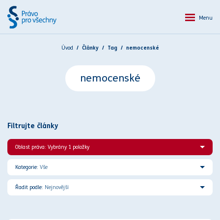
Menu
Úvod
Články
Tag
nemocenské
nemocenské
Filtrujte články
Oblast práva: Vybrány 1 položky
Kategorie:
Vše
Řadit podle:
Nejnovější