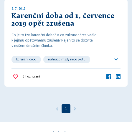
2. 7. 2019
Karenční doba od 1. července
2019 opět zrušena
Co je to tzv. karenční doba? A co
zákon
odárce vedlo
k jejímu opětovnému zrušení? Nejen to se dozvíte
v našem dnešním článku.
karenční doba
náhrada mzdy nebo platu
nemocenské
zákoník práce
zaměstnanec
3
hodnocení
zaměstnavatel
1