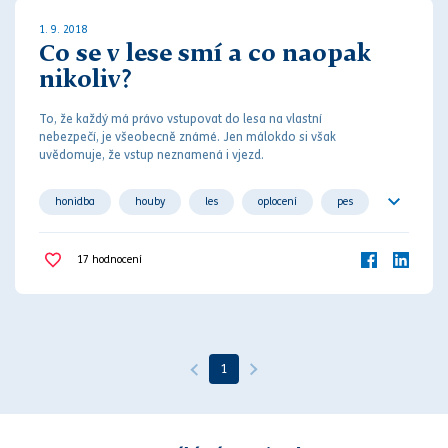
1. 9. 2018
Co se v lese smí a co naopak
nikoliv?
To, že každý má
právo
vstupovat do lesa na vlastní
nebezpečí, je všeobecně známé. Jen málokdo si však
uvědomuje, že vstup neznamená i vjezd.
honidba
houby
les
oplocení
pes
správa lesů
vjezd
17
hodnocení
1