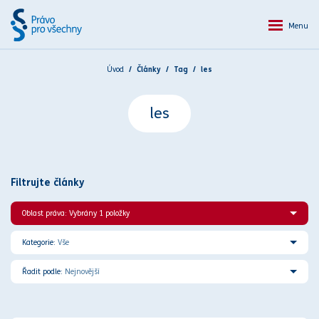
Menu
Úvod
Články
Tag
les
les
Filtrujte články
Oblast práva: Vybrány 1 položky
Kategorie:
Vše
Řadit podle:
Nejnovější