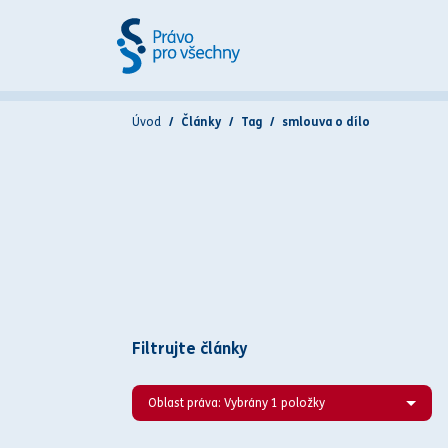
Úvod
Články
Tag
smlouva o dílo
Filtrujte články
Oblast práva: Vybrány 1 položky