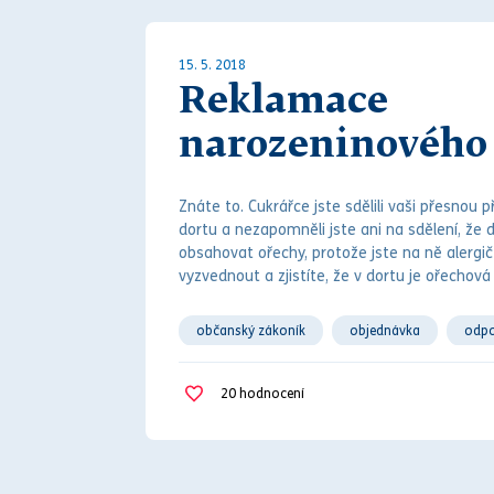
15. 5. 2018
Reklamace
narozeninového
Znáte to. Cukrářce jste sdělili vaši přesnou
dortu a nezapomněli jste ani na sdělení, že 
obsahovat ořechy, protože jste na ně alergičt
vyzvednout a zjistíte, že v dortu je ořechová
občanský zákoník
objednávka
odpo
reklamace
smlouva o dílo
20
hodnocení