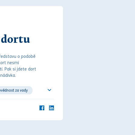
 dortu
 představu o podobě
dort nesmí
í. Pak si jdete dort
 nádivka.
vědnost za vady