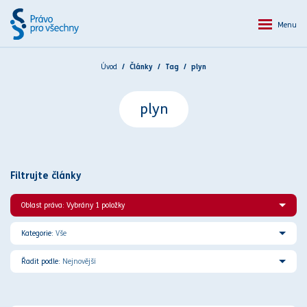
Menu
Úvod
Články
Tag
plyn
plyn
Filtrujte články
Oblast práva: Vybrány 1 položky
Kategorie:
Vše
Řadit podle:
Nejnovější