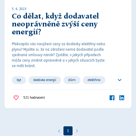
5. 6. 2023
Co dělat, když dodavatel
neoprávněně zvýší ceny
energií?
Překvapilo vás navýšení ceny za dodávky elektřiny nebo
plynu? Myslíte si, že na zdražení nemá dodavatel podle
sjednané
smlouvy
nárok? Zjistěte, v jakých případech
může ceny změnit o
práv
něně a v jakých situacích byste
se měli bránit.
byt
dodávka energií
dům
elektřina
energetický zákon
energie
nemovitost
521
hodnocení
plyn
smluvní vztah
1