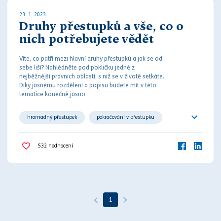
23. 1. 2023
Druhy přestupků a vše, co o
nich potřebujete vědět
Víte, co patří mezi hlavní druhy
přestupků
a jak se od
sebe liší? Nahlédněte pod pokličku jedné z
nejběžnější
práv
ních oblastí, s níž se v životě setkáte.
Díky jasnému rozdělení a popisu budete mít v této
tematice konečně jasno.
hromadný přestupek
pokračování v přestupku
pokus
protiprávní jednání
přestupek
532
hodnocení
trvající přestupek
1