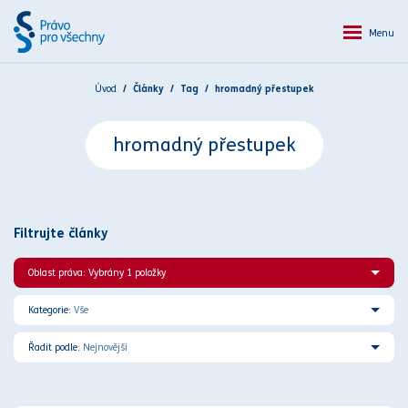
Menu
Úvod
Články
Tag
hromadný přestupek
hromadný přestupek
Filtrujte články
Oblast práva: Vybrány 1 položky
Kategorie:
Vše
Řadit podle:
Nejnovější