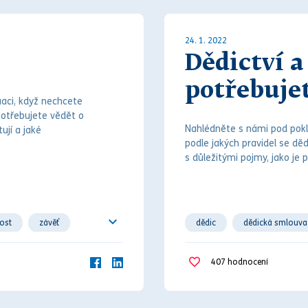
24. 1. 2022
Dědictví a
potřebuje
uaci, když nechcete
potřebujete vědět o
Nahlédněte s námi pod pok
ují a jaké
podle jakých pravidel se
děd
s důležitými pojmy, jako je
ost
závěť
dědic
dědická smlouva
pozůstalost
soud
407
hodnocení