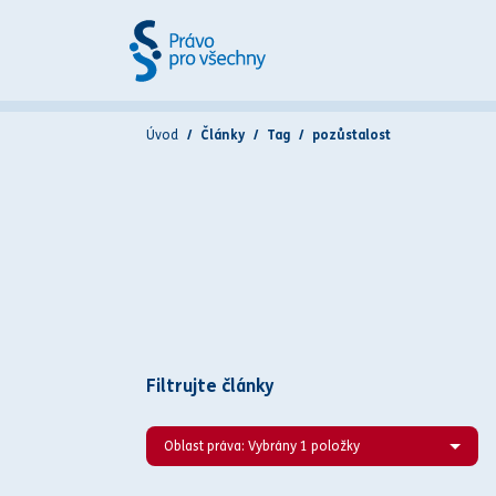
Úvod
Články
Tag
pozůstalost
Filtrujte články
Oblast práva: Vybrány 1 položky