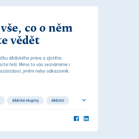
 vše, co o něm
te vědět
ličku
dědického práva
a zjistěte,
ictví
řeší. Mimo to vás seznámíme i
 pozůstalost, jmění nebo odkazovník.
dědické skupiny
dědictví
závěť
zůstavitel