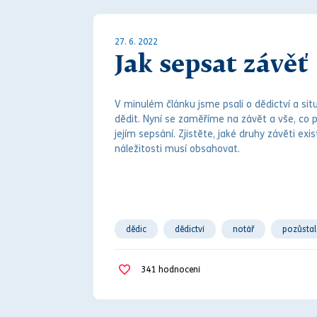
27. 6. 2022
Jak sepsat závěť
V minulém článku jsme psali o
dědictví
a sit
dědit.
Nyní se zaměříme na závět a vše, co 
jejím sepsání. Zjistěte, jaké druhy
závěti
exist
náležitosti musí obsahovat.
dědic
dědictví
notář
pozůstal
zůstavitel
341
hodnocení