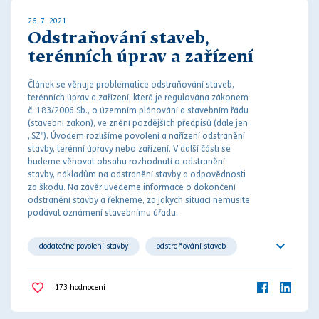
26. 7. 2021
Odstraňování staveb,
terénních úprav a zařízení
Článek se věnuje problematice odstraňování staveb,
terénních úprav a zařízení, která je regulována
zákon
em
č. 183/2006 Sb., o územním plánování a stavebním řádu
(
stavební zákon
), ve znění pozdějších předpisů (dále jen
„
SZ"). Úvodem rozlišíme povolení a nařízení odstranění
stavby, terénní úpravy nebo zařízení. V další části se
budeme věnovat obsahu rozhodnutí o odstranění
stavby,
nákladům na odstranění stavby
a odpovědnosti
za škodu. Na závěr uvedeme informace o dokončení
odstranění stavby a řekneme, za jakých situací nemusíte
podávat oznámení stavebnímu úřadu.
dodatečné povolení stavby
odstraňování staveb
odstraňování terénních úprav
odstraňování zařízení
173
hodnocení
přestupek
řízení o odstranění stavby
správní právo
stavební právo