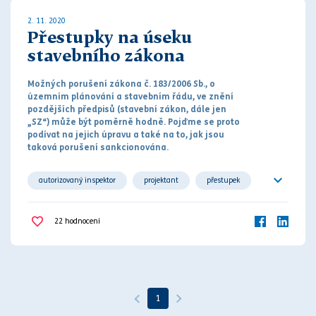
2. 11. 2020
Přestupky na úseku
stavebního zákona
Možných porušení
zákon
a č. 183/2006 Sb., o
územním plánování a stavebním řádu, ve znění
pozdějších předpisů (
stavební zákon
, dále jen
„SZ“) může být poměrně hodně. Pojďme se proto
podívat na jejich úpravu a také na to, jak jsou
taková porušení sankcionována.
autorizovaný inspektor
projektant
přestupek
přestupkový zákon
stavbyvedoucí
22
hodnocení
stavební dozor
stavební podnikatel
stavební zákon
stavebník
vlastník stavby
vlastník zařízení
1