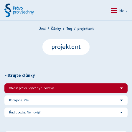
Menu
Úvod
Články
Tag
projektant
projektant
Filtrujte články
Oblast práva: Vybrány 1 položky
Kategorie:
Vše
Řadit podle:
Nejnovější