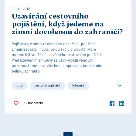
10. 11. 2018
Uzavírání cestovního
pojištění, když jedeme na
zimní dovolenou do zahraničí?
Pojišťovny v rámci reklamního označení „pojištění
zimních sportů“ nabízí celou škálu produktů, které
mohou být součástí uzavřeného cestovního pojištění.
Před uzavřením
smlouvy
se však vyplatí věnovat
pozornost tomu, co všechno je opravdu v konkrétním
balíčku zahrnuto.
alpy
cestovní pojištění
lyžování
pojištění odpovědnosti
pojištění zavazadel
21
hodnocení
výluky z pojištění
zimní dovolená