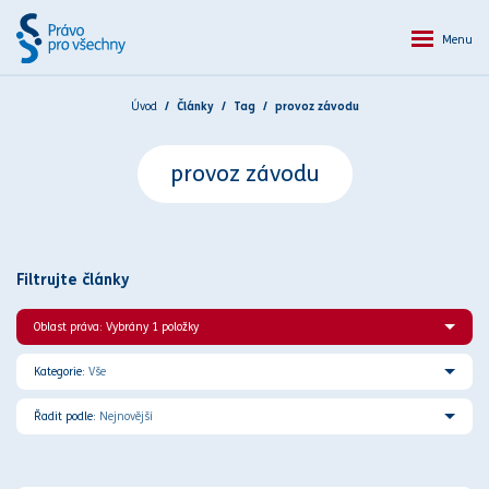
Menu
Úvod
Články
Tag
provoz závodu
provoz závodu
Filtrujte články
Oblast práva: Vybrány 1 položky
Kategorie:
Vše
Řadit podle:
Nejnovější