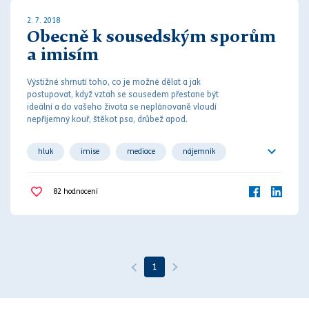
2. 7. 2018
Obecně k sousedským sporům
a imisím
Výstižné shrnutí toho, co je možné dělat a jak
postupovat, když vztah se sousedem přestane být
ideální a do vašeho života se neplánovaně vloudí
nepříjemný kouř, štěkot psa, drůbež apod.
hluk
imise
mediace
nájemník
nepřiměřené místním poměrům
občanský zákoník
82
hodnocení
prach
pronajímatel
provoz závodu
soud
soudní řízení
soused
vlastník
1